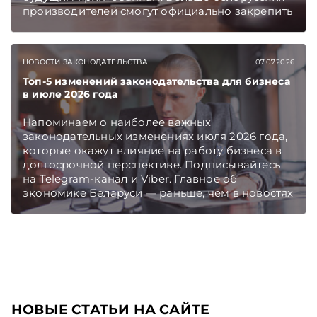
производителей смогут официально закрепить
за своей продукцией статус «Сделано в
Беларуси», а у экспортеров появится шанс
воспользоваться механизмом экспортного
НОВОСТИ ЗАКОНОДАТЕЛЬСТВА
07.07.2026
кредитования для реализации своих товаров
партнерам из Мьянмы. Об этих и других
Топ-5 изменений законодательства для бизнеса
в июле 2026 года
новостях – в обзоре правовых актов,
опубликованных в первую неделю июля.
Напоминаем о наиболее важных
Подписывайтесь на Telegram‑канал и Viber.
законодательных изменениях июля 2026 года,
Главное об экономике Беларуси — раньше,
которые окажут влияние на работу бизнеса в
чем в новостях TelegramViber
долгосрочной перспективе. Подписывайтесь
на Telegram‑канал и Viber. Главное об
экономике Беларуси — раньше, чем в новостях
TelegramViber
НОВЫЕ СТАТЬИ НА САЙТЕ