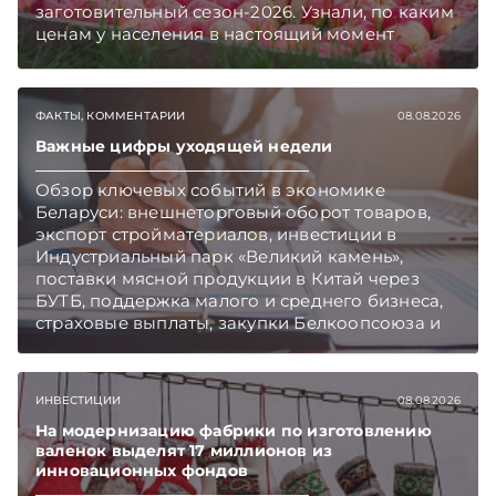
заготовительный сезон-2026. Узнали, по каким
ценам у населения в настоящий момент
закупают продукцию, сколько
приемозаготовительных пунктов работает и
как изменились правила игры в текущем году.
ФАКТЫ, КОММЕНТАРИИ
08.08.2026
Подписывайтесь на Telegram‑канал и Viber.
Главное об экономике Беларуси — раньше,
Важные цифры уходящей недели
чем в новостях TelegramViber
Обзор ключевых событий в экономике
Беларуси: внешнеторговый оборот товаров,
экспорт стройматериалов, инвестиции в
Индустриальный парк «Великий камень»,
поставки мясной продукции в Китай через
БУТБ, поддержка малого и среднего бизнеса,
страховые выплаты, закупки Белкоопсоюза и
рост продаж новых автомобилей.
Подписывайтесь на Telegram‑канал и Viber.
Главное об экономике Беларуси — раньше,
ИНВЕСТИЦИИ
08.08.2026
чем в новостях TelegramViber
На модернизацию фабрики по изготовлению
валенок выделят 17 миллионов из
инновационных фондов