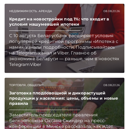
НЕДВИЖИМОСТЬ. АРЕНДА
08.08.2026
Кредит на новостройки под 1%: что входит в
условия нашумевшей ипотеки
С 10 августа Беларусбанк расширяет условия
популярной кредитной программы «Ипотека с
нами». Узнали подробности. Подписывайтесь
на Telegram‑канал и Viber. Главное об
экономике Беларуси — раньше, чем в новостях
TelegramViber
ТОРГОВЛЯ. ОБЩЕПИТ
08.08.2026
Заготовка плодоовощной и дикорастущей
продукции у населения: цены, объемы и новые
правила
Заместитель председателя правления
Белкоопсоюза Оксана Скиндер на пресс-
конференции в Минске рассказала, как идет