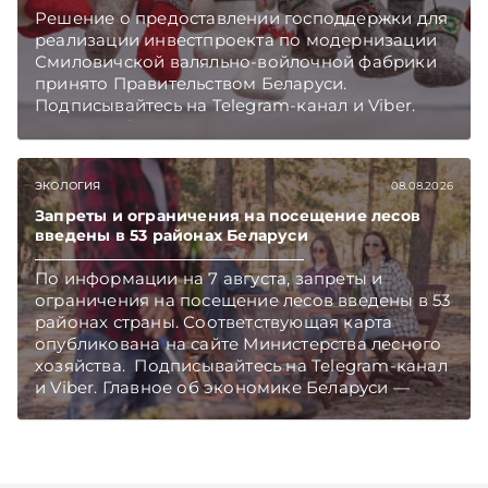
Решение о предоставлении господдержки для
реализации инвестпроекта по модернизации
Смиловичской валяльно-войлочной фабрики
принято Правительством Беларуси.
Подписывайтесь на Telegram‑канал и Viber.
Главное об экономике Беларуси — раньше,
чем в новостях TelegramViber
ЭКОЛОГИЯ
08.08.2026
Запреты и ограничения на посещение лесов
введены в 53 районах Беларуси
По информации на 7 августа, запреты и
ограничения на посещение лесов введены в 53
районах страны. Соответствующая карта
опубликована на сайте Министерства лесного
хозяйства. Подписывайтесь на Telegram‑канал
и Viber. Главное об экономике Беларуси —
раньше, чем в новостях TelegramViber