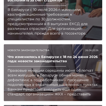
восполнить за счет студентов
В Беларуси с 10 июля 2026 г. изменили
квалификационные требования к
специалистам по 30 должностям,
предусмотренным в 8 выпусках ЕКСД для
различных отраслей. Для организаций-
нанимателей, прежде всего в госсекторе,
новации открывают возможность принимать
на начальную позицию специалиста студентов,
окончивших 3 или 2 курса вуза, и дают шанс
НОВОСТИ ЗАКОНОДАТЕЛЬСТВА
26.06.2026
более оперативно восполнять кадровый
дефицит. Подписывайтесь на Telegram‑канал и
Что изменилось в Беларуси с 18 по 24 июня 2026
года: новости законодательства
Viber. Главное об экономике Беларуси —
раньше, чем в новостях TelegramViber
Правовые новации середины июня облегчат
всем живущим в Беларуси обмен монет с
дефектами, а соцработникам – посещение
подопечных в отдаленных населенных пунктах.
Банкам предстоит внедрить еще один
стандарт, организациям ЖКХ – представить
дополнительные отчеты, а предприятиям,
оказывающим вредное воздействие на