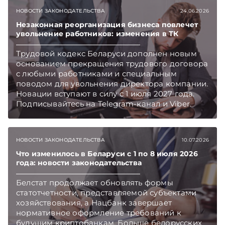
окружающую среду, подключиться к
НОВОСТИ ЗАКОНОДАТЕЛЬСТВА
24.06.2026
локальному мониторингу. Об этих и иных
изменениях – в еженедельном обзоре.
Незаконная реорганизация бизнеса повлечет
увольнение работников: изменения в ТК
Подписывайтесь на Telegram‑канал и Viber.
Главное об экономике Беларуси — раньше,
Трудовой кодекс Беларуси дополнен новым
чем в новостях TelegramViber
основанием прекращения трудового договора
с любыми работниками и специальным
поводом для увольнения директора компании.
Новации вступают в силу с 1 июля 2027 года.
Подписывайтесь на Telegram‑канал и Viber.
Главное об экономике Беларуси — раньше,
чем в новостях TelegramViber
НОВОСТИ ЗАКОНОДАТЕЛЬСТВА
10.07.2026
Что изменилось в Беларуси с 1 по 8 июля 2026
года: новости законодательства
Белстат продолжает обновлять формы
статотчетности, представляемой субъектами
хозяйствования, а Нацбанк завершает
нормативное оформление требований к
будущим криптобанкам. Больше белорусских