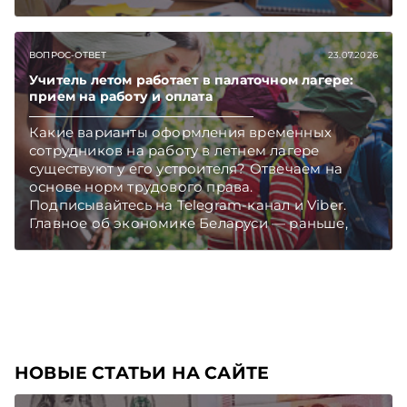
чем в новостях TelegramViber
ВОПРОС-ОТВЕТ
23.07.2026
Учитель летом работает в палаточном лагере:
прием на работу и оплата
Какие варианты оформления временных
сотрудников на работу в летнем лагере
существуют у его устроителя? Отвечаем на
основе норм трудового права.
Подписывайтесь на Telegram‑канал и Viber.
Главное об экономике Беларуси — раньше,
чем в новостях TelegramViber
НОВЫЕ СТАТЬИ НА САЙТЕ