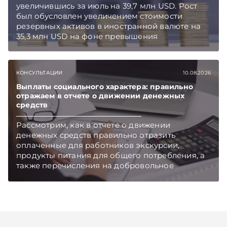
увеличившись за июль на 39,7 млн USD. Рост
был обусловлен увеличением стоимости
резервных активов в иностранной валюте на
35,3 млн USD на фоне превышения
предложения иностранной валюты над
спросом. Объем международных резервов по-
прежнему соответствует трем месяцам
КОНСУЛЬТАЦИИ
10.08.2026
импорта товаров и услуг, что отвечает
международному критерию достаточности
Выплаты социального характера: правильно
отражаем в отчете о движении денежных
резервов, сообщает Евразийский банк
средств
развития (ЕАБР) в своем еженедельном
макроэкономическом обзоре.
Рассмотрим, как в отчете о движении
денежных средств правильно отразить
оплаченные для работников экскурсии,
продукты питания для общего потребления, а
также перечисления на добровольное
медицинское страхование.