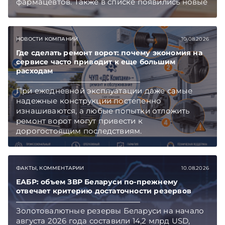
фармацевтов. Также в списке появились новые
специальности медицинского профиля.
Подписывайтесь на Telegram‑канал и Viber.
Главное об экономике Беларуси — раньше,
НОВОСТИ КОМПАНИЙ
10.08.2026
чем в новостях TelegramViber
Где сделать ремонт ворот: почему экономия на
сервисе часто приводит к еще большим
расходам
При ежедневной эксплуатации даже самые
надежные конструкции постепенно
изнашиваются, а любые попытки отложить
ремонт ворот могут привести к
дорогостоящим последствиям.
ФАКТЫ, КОММЕНТАРИИ
10.08.2026
ЕАБР: объем ЗВР Беларуси по-прежнему
отвечает критерию достаточности резервов
Золотовалютные резервы Беларуси на начало
августа 2026 года составили 14,2 млрд USD,