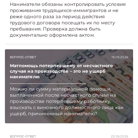
Наниматели обязаны контролировать условия
проживания трудящихся-иммигрантов и не
реже одного раза за период действия
трудового договора посещать их по месту
пребывания. Проверка должна быть
документально оформлена актом.
ВОПРОС-ОТВЕТ
19.05.2026
Матпомощь потерпевшему от несчастного
случая на производстве – это не ущерб
нанимателю
Можно ли сумму материальной помощи,
выплаченной после несчастного случая на
производстве потерпевшему работнику,
взыскать с виновного должностного лица как
ущерб, причиненный нанимателю?
Подписывайтесь на Telegram‑канал и Viber,
чтобы не пропускать новые статьи
TelegramViber
ВОПРОС-ОТВЕТ
23.06.2026