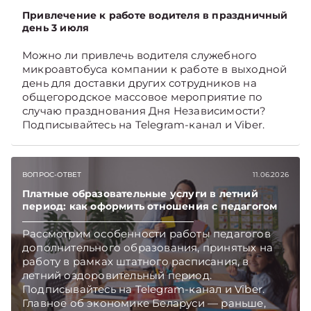
Привлечение к работе водителя в праздничный
день 3 июля
Можно ли привлечь водителя служебного
микроавтобуса компании к работе в выходной
день для доставки других сотрудников на
общегородское массовое мероприятие по
случаю празднования Дня Независимости?
Подписывайтесь на Telegram‑канал и Viber.
Главное об экономике Беларуси — раньше,
чем в новостях TelegramViber
ВОПРОС-ОТВЕТ
11.06.2026
Платные образовательные услуги в летний
период: как оформить отношения с педагогом
Рассмотрим особенности работы педагогов
дополнительного образования, принятых на
работу в рамках штатного расписания, в
летний оздоровительный период.
Подписывайтесь на Telegram‑канал и Viber.
Главное об экономике Беларуси — раньше,