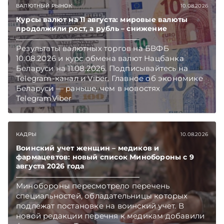
ВАЛЮТНЫЙ РЫНОК
10.08.2026
Курсы валют на 11 августа: мировые валюты
продолжили рост, а рубль – снижение
Результаты валютных торгов на БВФБ
10.08.2026 и курс обмена валют Нацбанка
Беларуси на 11.08.2026. Подписывайтесь на
Telegram‑канал и Viber. Главное об экономике
Беларуси — раньше, чем в новостях
TelegramViber
КАДРЫ
10.08.2026
Воинский учет женщин – медиков и
фармацевтов: новый список Минобороны с 9
августа 2026 года
Минобороны пересмотрело перечень
специальностей, обладательницы которых
подлежат постановке на воинский учет. В
новой редакции перечня к медикам добавили