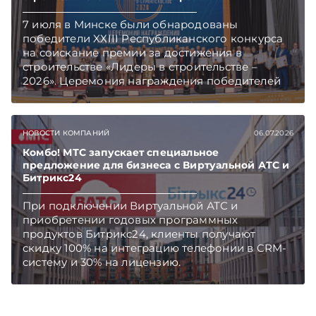
7 июля в Минске были обнародованы
победители XХIII Республиканского конкурса
на соискание премии за достижения в
строительстве «Лидеры в строительстве –
2026». Церемония награждения победителей
состоялась в столичном «Президент Отеле».
Награды победителям вручены в более чем 25
номинациях.
НОВОСТИ КОМПАНИЙ
06.07.2026
Комбо! МТС запускает специальное
предложение для бизнеса с Виртуальной АТС и
Битрикс24
При подключении Виртуальной АТС и
приобретении годовых программных
продуктов Битрикс24, клиенты получают
скидку 100% на интеграцию телефонии в CRM-
систему и 30% на лицензию.