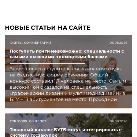
НОВЫЕ СТАТЬИ НА САЙТЕ
ФАКТЫ, КОММЕНТАРИИ
06.08.2026
Поступить почти невозможно: специальности с
самыми высокими проходными баллами
Завершилась вступительная кампания в вузы
на бюджетную форму обучения. Общий
конкурс составил 1,7 человека на место. Самым
высоким он оказался на специальность
«графический дизайн и мультимедиадизайн» в
БГУ – 13 абитуриентов на место. Проходной
балл на отдельных специальностях достиг 395.
Подписывайтесь на Telegram‑канал и Viber.
Главное об экономике Беларуси — раньше,
ТОРГОВЛЯ. ОБЩЕПИТ
06.08.2026
чем в новостях TelegramViber
Товарный каталог БУТБ могут интегрировать в
систему госзакупок