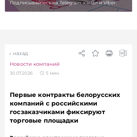
Подписывайтесь на Telegram‑канал и Viber.
Главное об экономике Беларуси — раньше,
чем в новостях TelegramViber
назад
Новости компаний
30.07.2026
5
мин
Первые контракты белорусских
компаний с российскими
госзаказчиками фиксируют
торговые площадки