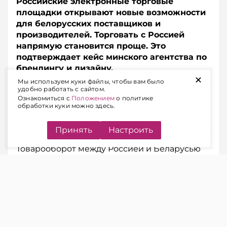
Российские электронные торговые
площадки открывают новые возможности
для белорусских поставщиков и
производителей. Торговать с Россией
напрямую становится проще. Это
подтверждает кейс минского агентства по
брендингу и дизайну.
+
Мы используем куки файлы, чтобы вам было
удобно работать с сайтом.
Подписывайтесь на Telegram‑канал и Viber.
Ознакомиться с
Положением
о политике
Главное об экономике Беларуси — раньше, чем в
обработки куки можно здесь.
новостях
Telegram
Viber
Принять
Настроить
Товарооборот между Россией и Беларусью
продолжает расти. В 2025 году он превысил
152 млрд белорусских рублей, что на 2,8%
выше 2024 года, отмечено в материалах к
заседанию Высшего государственного
совета Союзного государства. Вместе с этим,
расширяются и возможности белорусских
компаний для участия в российских