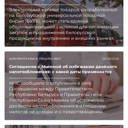
Электронный каталог товаров, разработанный
на Белорусской универсальной товарной
бирже (БУТБ), может стать единой
общенациональной системой для организации
закупок и продвижения белорусской
продукции на внутреннем и внешних рынках,
сообщает пресс-служба МАРТ.
Подписывайтесь на Telegram‑канал и Viber.
Главное об экономике Беларуси — раньше,
КОММЕНТАРИИ И ПИСЬМА МНС
06.08.2026
чем в новостях TelegramViber
Соглашение с Мьянмой об избежании двойного
налогообложения: с какой даты применяется
МНС сообщило о вступлении в силу
Соглашения между Правительством
Республики Беларусь и Правительством
Республики Союз Мьянма об устранении
двойного налогообложения в отношении
налогов на доходы и о предотвращении
избежания и уклонения от налогообложения.
Подписывайтесь на Telegram‑канал и Viber.