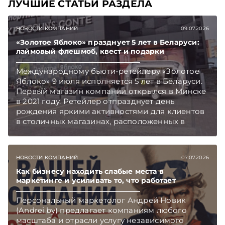
ЛУЧШИЕ СТАТЬИ РАЗДЕЛА
НОВОСТИ КОМПАНИЙ
09.07.2026
«Золотое Яблоко» празднует 5 лет в Беларуси:
лаймовый флешмоб, квест и подарки
Международному бьюти-ретейлеру «Золотое
Яблоко» 9 июля исполняется 5 лет в Беларуси.
Первый магазин компании открылся в Минске
в 2021 году. Ретейлер отпразднует день
рождения яркими активностями для клиентов
в столичных магазинах, расположенных в
торгово-развлекательных центрах Galleria
Minsk и GreenCity. Подписывайтесь на
Telegram‑канал и Viber. Главное об экономике
НОВОСТИ КОМПАНИЙ
07.07.2026
Беларуси — раньше, чем в новостях
TelegramViber
Как бизнесу находить слабые места в
маркетинге и усиливать то, что работает
Персональный маркетолог Андрей Новик
(Andrei.by) предлагает компаниям любого
масштаба и отрасли услугу независимого