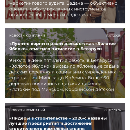
маркетингового аудита. Задача — объективно
оценить работу рекламных инструментов,
выявить слабые места и подсказать
направления, которые способны принести
бизнесу дополнительный рост.
НОВОСТИ КОМПАНИЙ
11.07.2026
«Пустить корни и расти дальше»: как «Золотое
Яблоко» отметило пятилетие в Беларуси
9 июля, в день пятилетия работы в Беларуси,
«Золотое Яблоко» высадило яблоневые сады в
детских деревнях и социальных учреждениях
страны — от Минска до Кобрина. Более 60
деревьев появились в детской деревне
«Истоки» под Минском, Кобринской детской
деревне и в детских домах семейного типа.
Вместе с саженцами компания привезла
мастер-классы в детскую деревню «Истоки».
НОВОСТИ КОМПАНИЙ
08.07.2026
«Лидеры в строительстве – 2026»: названы
лучшие предприятия и достижения
строительного комплекса страны