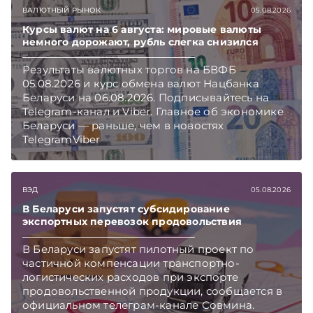
Главное об экономике Беларуси — раньше,
ВАЛЮТНЫЙ РЫНОК
05.08.2026
чем в новостях TelegramViber
Курсы валют на 6 августа: мировые валюты
немного дорожают, рубль слегка снизился
Результаты валютных торгов на БВФБ
05.08.2026 и курс обмена валют Нацбанка
Беларуси на 06.08.2026. Подписывайтесь на
Telegram‑канал и Viber. Главное об экономике
Беларуси — раньше, чем в новостях
TelegramViber
ВЭД
05.08.2026
В Беларуси запустят субсидирование
экспортных перевозок продовольствия
В Беларуси запустят пилотный проект по
частичной компенсации транспортно-
логистических расходов при экспорте
продовольственной продукции, сообщается в
официальном телеграм-канале Совмина.