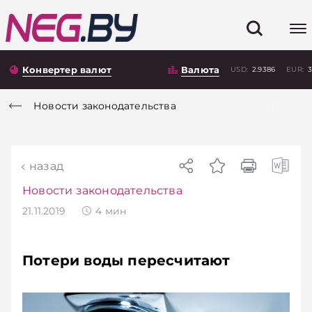
Конвертер валют
Валюта
USD:
2.9386
EUR:
3
Новости законодательства
назад
Новости законодательства
21.11.2019
4
мин
Потери воды пересчитают