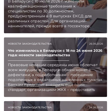
В Беларуси с 10 июля 2026 г. изменили
квалификационные требования к
специалистам по 30 должностям,
предусмотренным в 8 выпусках ЕКСД для
различных отраслей. Для организаций-
нанимателей, прежде всего в госсекторе,
новации открывают возможность принимать
на начальную позицию специалиста студентов,
окончивших 3 или 2 курса вуза, и дают шанс
НОВОСТИ ЗАКОНОДАТЕЛЬСТВА
26.06.2026
более оперативно восполнять кадровый
дефицит. Подписывайтесь на Telegram‑канал и
Что изменилось в Беларуси с 18 по 24 июня 2026
года: новости законодательства
Viber. Главное об экономике Беларуси —
раньше, чем в новостях TelegramViber
Правовые новации середины июня облегчат
всем живущим в Беларуси обмен монет с
дефектами, а соцработникам – посещение
подопечных в отдаленных населенных пунктах.
Банкам предстоит внедрить еще один
стандарт, организациям ЖКХ – представить
дополнительные отчеты, а предприятиям,
оказывающим вредное воздействие на
окружающую среду, подключиться к
НОВОСТИ ЗАКОНОДАТЕЛЬСТВА
24.06.2026
локальному мониторингу. Об этих и иных