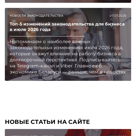
Беларуси», а у экспортеров появится шанс
воспользоваться механизмом экспортного
НОВОСТИ ЗАКОНОДАТЕЛЬСТВА
07.07.2026
кредитования для реализации своих товаров
партнерам из Мьянмы. Об этих и других
Топ-5 изменений законодательства для бизнеса
в июле 2026 года
новостях – в обзоре правовых актов,
опубликованных в первую неделю июля.
Напоминаем о наиболее важных
Подписывайтесь на Telegram‑канал и Viber.
законодательных изменениях июля 2026 года,
Главное об экономике Беларуси — раньше,
которые окажут влияние на работу бизнеса в
чем в новостях TelegramViber
долгосрочной перспективе. Подписывайтесь
на Telegram‑канал и Viber. Главное об
экономике Беларуси — раньше, чем в новостях
TelegramViber
НОВЫЕ СТАТЬИ НА САЙТЕ