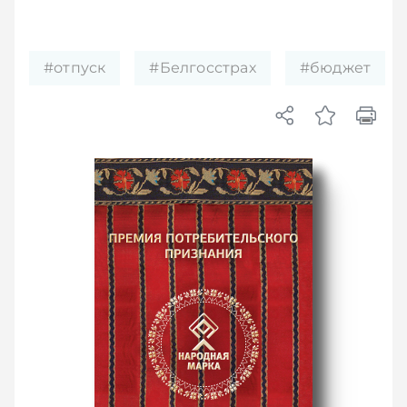
#отпуск
#Белгосстрах
#бюджет