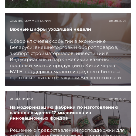
закупают продукцию, сколько
приемозаготовительных пунктов работает и
как изменились правила игры в текущем году.
ФАКТЫ, КОММЕНТАРИИ
08.08.2026
Подписывайтесь на Telegram‑канал и Viber.
Главное об экономике Беларуси — раньше,
Важные цифры уходящей недели
чем в новостях TelegramViber
Обзор ключевых событий в экономике
Беларуси: внешнеторговый оборот товаров,
экспорт стройматериалов, инвестиции в
Индустриальный парк «Великий камень»,
поставки мясной продукции в Китай через
БУТБ, поддержка малого и среднего бизнеса,
страховые выплаты, закупки Белкоопсоюза и
рост продаж новых автомобилей.
Подписывайтесь на Telegram‑канал и Viber.
Главное об экономике Беларуси — раньше,
ИНВЕСТИЦИИ
08.08.2026
чем в новостях TelegramViber
На модернизацию фабрики по изготовлению
валенок выделят 17 миллионов из
инновационных фондов
Решение о предоставлении господдержки для