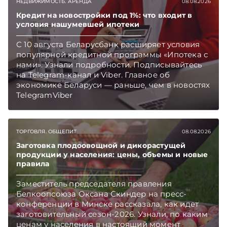
НЕДВИЖИМОСТЬ. АРЕНДА
08.08.2026
Кредит на новостройки под 1%: что входит в
условия нашумевшей ипотеки
С 10 августа Беларусбанк расширяет условия
популярной кредитной программы «Ипотека с
нами». Узнали подробности. Подписывайтесь
на Telegram‑канал и Viber. Главное об
экономике Беларуси — раньше, чем в новостях
TelegramViber
ТОРГОВЛЯ. ОБЩЕПИТ
08.08.2026
Заготовка плодоовощной и дикорастущей
продукции у населения: цены, объемы и новые
правила
Заместитель председателя правления
Белкоопсоюза Оксана Скиндер на пресс-
конференции в Минске рассказала, как идет
заготовительный сезон-2026. Узнали, по каким
ценам у населения в настоящий момент