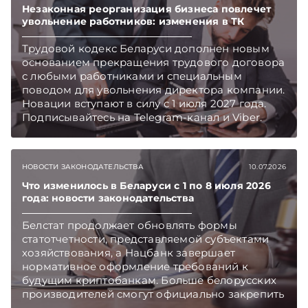
изменениях – в еженедельном обзоре.
Незаконная реорганизация бизнеса повлечет
увольнение работников: изменения в ТК
Подписывайтесь на Telegram‑канал и Viber.
Главное об экономике Беларуси — раньше,
Трудовой кодекс Беларуси дополнен новым
чем в новостях TelegramViber
основанием прекращения трудового договора
с любыми работниками и специальным
поводом для увольнения директора компании.
Новации вступают в силу с 1 июля 2027 года.
Подписывайтесь на Telegram‑канал и Viber.
Главное об экономике Беларуси — раньше,
чем в новостях TelegramViber
НОВОСТИ ЗАКОНОДАТЕЛЬСТВА
10.07.2026
Что изменилось в Беларуси с 1 по 8 июля 2026
года: новости законодательства
Белстат продолжает обновлять формы
статотчетности, представляемой субъектами
хозяйствования, а Нацбанк завершает
нормативное оформление требований к
будущим криптобанкам. Больше белорусских
производителей смогут официально закрепить
за своей продукцией статус «Сделано в