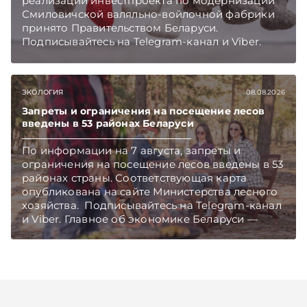
реализации инвестпроекта по модернизации
Смиловичской валяльно-войлочной фабрики
принято Правительством Беларуси.
Подписывайтесь на Telegram‑канал и Viber.
Главное об экономике Беларуси — раньше,
чем в новостях TelegramViber
ЭКОЛОГИЯ
08.08.2026
Запреты и ограничения на посещение лесов
введены в 53 районах Беларуси
По информации на 7 августа, запреты и
ограничения на посещение лесов введены в 53
районах страны. Соответствующая карта
опубликована на сайте Министерства лесного
хозяйства. Подписывайтесь на Telegram‑канал
и Viber. Главное об экономике Беларуси —
раньше, чем в новостях TelegramViber