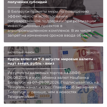
получения субсидий
В Беларуси приняты меры по повышению
эффективности использования
государственной поддержки при реализации
инвестиционных проектов в
агропромышленном комплексе. В их числе –
запрет на изменение сроков ввода объекта
инвестиций в эксплуатацию и его выхода на
проектную мощность. Подписывайтесь на
Telegram‑канал и Viber. Главное об экономике
ВАЛЮТНЫЙ РЫНОК
06.08.2026
Беларуси — раньше, чем в новостях
TelegramViber
Курсы валют на 7–9 августа: мировые валюты
идут вверх, рубль – вниз
Результаты валютных торгов на БВФБ
06.08.2026 и курс обмена валют Нацбанка
Беларуси на 07–09.08.2026. Подписывайтесь на
Telegram‑канал и Viber. Главное об экономике
Беларуси — раньше, чем в новостях
TelegramViber