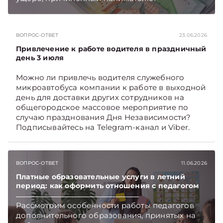
Подписывайтесь на Telegram‑канал и Viber,
чтобы не пропускать новые статьи
TelegramViber
ВОПРОС-ОТВЕТ
23.06.2026
Привлечение к работе водителя в праздничный
день 3 июля
Можно ли привлечь водителя служебного
микроавтобуса компании к работе в выходной
день для доставки других сотрудников на
общегородское массовое мероприятие по
случаю празднования Дня Независимости?
Подписывайтесь на Telegram‑канал и Viber.
Главное об экономике Беларуси — раньше,
чем в новостях TelegramViber
ВОПРОС-ОТВЕТ
11.06.2026
Платные образовательные услуги в летний
период: как оформить отношения с педагогом
Рассмотрим особенности работы педагогов
дополнительного образования, принятых на