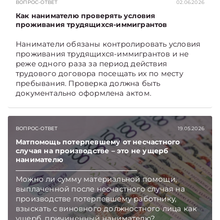
ВОПРОС-ОТВЕТ
02.06.2026
Как нанимателю проверять условия
проживания трудящихся-иммигрантов
Наниматели обязаны контролировать условия
проживания трудящихся-иммигрантов и не
реже одного раза за период действия
трудового договора посещать их по месту
пребывания. Проверка должна быть
документально оформлена актом.
ВОПРОС-ОТВЕТ
19.05.2026
Матпомощь потерпевшему от несчастного
случая на производстве – это не ущерб
нанимателю
Можно ли сумму материальной помощи,
выплаченной после несчастного случая на
производстве потерпевшему работнику,
взыскать с виновного должностного лица как
ущерб, причиненный нанимателю?