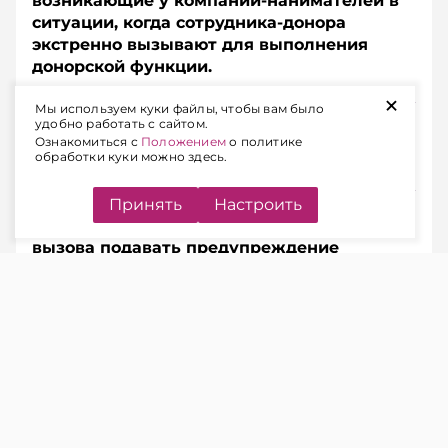
возникающие у компаний-­нанимателей в
ситуации, когда сотрудника-­донора
экстренно вызывают для выполнения
донорской функции.
+
Мы используем куки файлы, чтобы вам было
Подписывайтесь на Telegram‑канал и Viber.
удобно работать с сайтом.
Главное об экономике Беларуси — раньше, чем в
Ознакомиться с
Положением
о политике
обработки куки можно здесь.
новостях
Telegram
Viber
Принять
Настроить
1. Обязан ли работник в день экстренного
вызова подавать предупреждение
нанимателю?
Ответ:
Да, обязан.
ЧИТАЙТЕ ТАКЖЕ
Донор сдал кровь в отпуске: есть ли
право на другой день отдыха