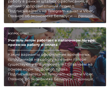
работу в рамках штатного расписания, в
летний оздоровительный период.
Подписывайтесь на Telegram‑канал и Viber.
Главное об экономике Беларуси — раньше,
чем в новостях TelegramViber
ВОПРОС-ОТВЕТ
23.07.2026
Учитель летом работает в палаточном лагере:
прием на работу и оплата
Какие варианты оформления временных
сотрудников на работу в летнем лагере
существуют у его устроителя? Отвечаем на
основе норм трудового права.
Подписывайтесь на Telegram‑канал и Viber.
Главное об экономике Беларуси — раньше,
чем в новостях TelegramViber