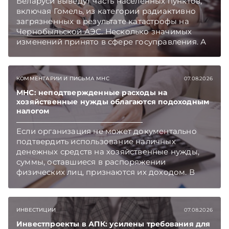
Беларуси выведут часть населенных пунктов,
включая Гомель, из категории радиактивно
загрязненных в результате катастрофы на
Чернобыльской АЭС. Несколько значимых
изменений принято в сфере госуправления. А
бизнесу вновь дали надежду на сокращение
объема нового нормативного массива,
который приходится изучать ежегодно.
КОММЕНТАРИИ И ПИСЬМА МНС
07.08.2026
Очередные меры по оптимизации
нормотворчества предусмотрены в
МНС: неподтвержденные расходы на
хозяйственные нужды облагаются подоходным
постановлении Совмина. Подписывайтесь на
налогом
Telegram‑канал и Viber. Главное об экономике
Беларуси — раньше, чем в новостях
Если организация не может документально
TelegramViber
подтвердить использование наличных
денежных средств на хозяйственные нужды,
суммы, оставшиеся в распоряжении
физических лиц, признаются их доходом. В
этом случае организация как налоговый агент
обязана исчислить, удержать и перечислить в
бюджет подоходный налог, напоминает МНС.
ИНВЕСТИЦИИ
07.08.2026
Инвестпроекты в АПК: усилены требования для