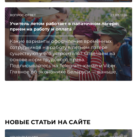
ВОПРОС-ОТВЕТ
23.07.2026
Учитель летом работает в палаточном лагере:
прием на работу и оплата
Какие варианты оформления временных
сотрудников на работу в летнем лагере
существуют у его устроителя? Отвечаем на
основе норм трудового права.
Подписывайтесь на Telegram‑канал и Viber.
Главное об экономике Беларуси — раньше,
чем в новостях TelegramViber
НОВЫЕ СТАТЬИ НА САЙТЕ