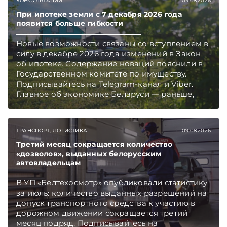
КОНСУЛЬТАЦИИ
09.08.2026
При ипотеке земли с 7 декабря 2026 года
появится больше гибкости
Новые возможности связаны со вступлением в
силу в декабре 2026 года изменений в Закон
об ипотеке. Содержание новаций пояснили в
Государственном комитете по имуществу.
Подписывайтесь на Telegram‑канал и Viber.
Главное об экономике Беларуси — раньше,
чем в новостях TelegramViber
ТРАНСПОРТ, ЛОГИСТИКА
09.08.2026
Третий месяц сокращается количество
«дозволов», выданных белорусским
автовладельцам
В УП «Белтехосмотр» опубликовали статистику
за июль: количество выданных разрешений на
допуск транспортного средства к участию в
дорожном движении сокращается третий
месяц подряд. Подписывайтесь на