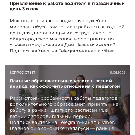
Привлечение к работе водителя в праздничный
день 3 июля
Можно ли привлечь водителя служебного
микроавтобуса компании к работе в выходной
день для доставки других сотрудников на
общегородское массовое мероприятие по
случаю празднования Дня Независимости?
Подписывайтесь на Telegram‑канал и Viber.
Главное об экономике Беларуси — раньше,
чем в новостях TelegramViber
ВОПРОС-ОТВЕТ
11.06.2026
Платные образовательные услуги в летний
период: как оформить отношения с педагогом
Рассмотрим особенности работы педагогов
дополнительного образования, принятых на
работу в рамках штатного расписания, в
летний оздоровительный период.
Подписывайтесь на Telegram‑канал и Viber.
Главное об экономике Беларуси — раньше,
чем в новостях TelegramViber