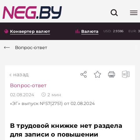
Конвертер валют
Валюта
USD:
2.9386
EUR:
3
Вопрос-ответ
назад
Вопрос-ответ
02.08.2024
2
мин
«ЭГ»
выпуск №57(2751)
от 02.08.2024
В трудовой книжке нет раздела
для записи о повышении