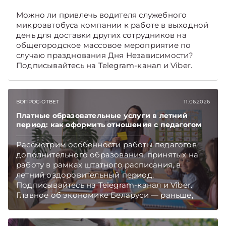
Можно ли привлечь водителя служебного
микроавтобуса компании к работе в выходной
день для доставки других сотрудников на
общегородское массовое мероприятие по
случаю празднования Дня Независимости?
Подписывайтесь на Telegram‑канал и Viber.
Главное об экономике Беларуси — раньше,
чем в новостях TelegramViber
ВОПРОС-ОТВЕТ
11.06.2026
Платные образовательные услуги в летний
период: как оформить отношения с педагогом
Рассмотрим особенности работы педагогов
дополнительного образования, принятых на
работу в рамках штатного расписания, в
летний оздоровительный период.
Подписывайтесь на Telegram‑канал и Viber.
Главное об экономике Беларуси — раньше,
чем в новостях TelegramViber