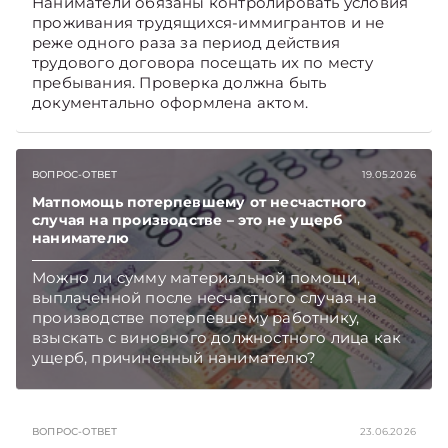
Наниматели обязаны контролировать условия
проживания трудящихся-иммигрантов и не
реже одного раза за период действия
трудового договора посещать их по месту
пребывания. Проверка должна быть
документально оформлена актом.
ВОПРОС-ОТВЕТ
19.05.2026
Матпомощь потерпевшему от несчастного
случая на производстве – это не ущерб
нанимателю
Можно ли сумму материальной помощи,
выплаченной после несчастного случая на
производстве потерпевшему работнику,
взыскать с виновного должностного лица как
ущерб, причиненный нанимателю?
Подписывайтесь на Telegram‑канал и Viber,
чтобы не пропускать новые статьи
TelegramViber
ВОПРОС-ОТВЕТ
23.06.2026