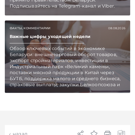
Подписывайтесь на Telegram‑канал и Viber.
Главное об экономике Беларуси — раньше,
чем в новостях TelegramViber
ФАКТЫ, КОММЕНТАРИИ
08.08.2026
Важные цифры уходящей недели
Обзор ключевых событий в экономике
Беларуси: внешнеторговый оборот товаров,
экспорт стройматериалов, инвестиции в
Индустриальный парк «Великий камень»,
поставки мясной продукции в Китай через
БУТБ, поддержка малого и среднего бизнеса,
страховые выплаты, закупки Белкоопсоюза и
рост продаж новых автомобилей.
Подписывайтесь на Telegram‑канал и Viber.
Главное об экономике Беларуси — раньше,
чем в новостях TelegramViber
назад