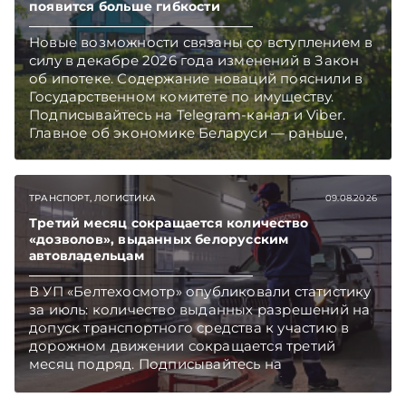
появится больше гибкости
Новые возможности связаны со вступлением в
силу в декабре 2026 года изменений в Закон
об ипотеке. Содержание новаций пояснили в
Государственном комитете по имуществу.
Подписывайтесь на Telegram‑канал и Viber.
Главное об экономике Беларуси — раньше,
чем в новостях TelegramViber
ТРАНСПОРТ, ЛОГИСТИКА
09.08.2026
Третий месяц сокращается количество
«дозволов», выданных белорусским
автовладельцам
В УП «Белтехосмотр» опубликовали статистику
за июль: количество выданных разрешений на
допуск транспортного средства к участию в
дорожном движении сокращается третий
месяц подряд. Подписывайтесь на
Telegram‑канал и Viber. Главное об экономике
Беларуси — раньше, чем в новостях