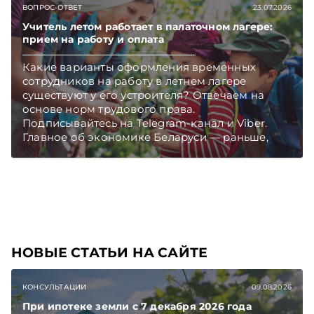
ВОПРОС-ОТВЕТ
23.07.2026
Учитель летом работает в палаточном лагере:
прием на работу и оплата
Какие варианты оформления временных
сотрудников на работу в летнем лагере
существуют у его устроителя? Отвечаем на
основе норм трудового права.
Подписывайтесь на Telegram‑канал и Viber.
Главное об экономике Беларуси — раньше,
чем в новостях TelegramViber
НОВЫЕ СТАТЬИ НА САЙТЕ
КОНСУЛЬТАЦИИ
09.08.2026
При ипотеке земли с 7 декабря 2026 года