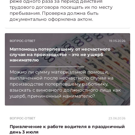
реже одного раза за период действия
трудового договора посещать их по месту
пребывания. Проверка должна быть
документально оформлена актом.
ВОПРОС-ОТВЕТ
19.05.2026
Матпомощь потерпевшему от несчастного
случая на производстве – это не ущерб
нанимателю
Можно ли сумму материальной помощи,
выплаченной после несчастного случая на
производстве потерпевшему работнику,
взыскать с виновного должностного лица как
ущерб, причиненный нанимателю?
Подписывайтесь на Telegram‑канал и Viber,
чтобы не пропускать новые статьи
TelegramViber
ВОПРОС-ОТВЕТ
23.06.2026
Привлечение к работе водителя в праздничный
день 3 июля