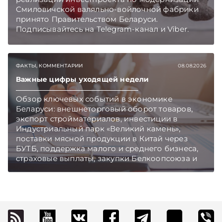
Смиловичской валяльно-войлочной фабрики
принято Правительством Беларуси.
Подписывайтесь на Telegram‑канал и Viber.
Главное об экономике Беларуси — раньше,
чем в новостях TelegramViber
ФАКТЫ, КОММЕНТАРИИ
08.08.2026
Важные цифры уходящей недели
Обзор ключевых событий в экономике
Беларуси: внешнеторговый оборот товаров,
экспорт стройматериалов, инвестиции в
Индустриальный парк «Великий камень»,
поставки мясной продукции в Китай через
БУТБ, поддержка малого и среднего бизнеса,
страховые выплаты, закупки Белкоопсоюза и
рост продаж новых автомобилей.
Подписывайтесь на Telegram‑канал и Viber.
Главное об экономике Беларуси — раньше,
чем в новостях TelegramViber