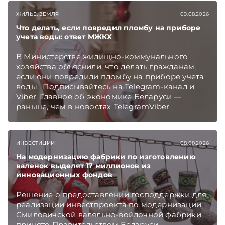
TelegramViber
ЖИЛЬЕ, ЗЕМЛЯ
09.08.2026
Что делать, если повредил пломбу на приборе
учета воды: ответ МЖКХ
В Министерстве жилищно-коммунального
хозяйства объяснили, что делать гражданам,
если они повредили пломбу на приборе учета
воды. Подписывайтесь на Telegram‑канал и
Viber. Главное об экономике Беларуси —
раньше, чем в новостях TelegramViber
ИНВЕСТИЦИИ
08.08.2026
На модернизацию фабрики по изготовлению
валенок выделят 17 миллионов из
инновационных фондов
Решение о предоставлении господдержки для
реализации инвестпроекта по модернизации
Смиловичской валяльно-войлочной фабрики
принято Правительством Беларуси.