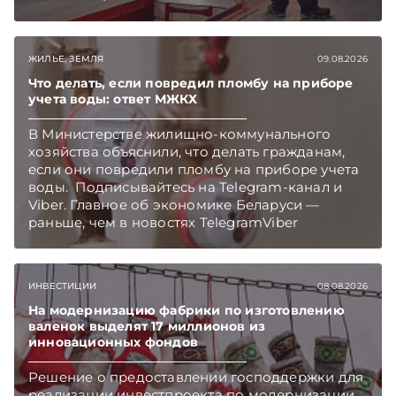
Telegram‑канал и Viber. Главное об экономике
Беларуси — раньше, чем в новостях
TelegramViber
ЖИЛЬЕ, ЗЕМЛЯ
09.08.2026
Что делать, если повредил пломбу на приборе
учета воды: ответ МЖКХ
В Министерстве жилищно-коммунального
хозяйства объяснили, что делать гражданам,
если они повредили пломбу на приборе учета
воды. Подписывайтесь на Telegram‑канал и
Viber. Главное об экономике Беларуси —
раньше, чем в новостях TelegramViber
ИНВЕСТИЦИИ
08.08.2026
На модернизацию фабрики по изготовлению
валенок выделят 17 миллионов из
инновационных фондов
Решение о предоставлении господдержки для
реализации инвестпроекта по модернизации