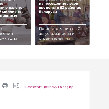
по
на посещение лесов
ению валенок
введены в 53 районах
7 миллионов
Беларуси
ационных
о
По информации на 7
влении
августа, запреты и
ржки для
ограничения на
ии
посещение лесов
оекта по
введены в 53 районах
зации
страны.
ской
Соответствующая
-войлочной
карта опубликована на
принято
сайте Министерства
ьством
лесного хозяйства.
Подписывайтесь на
айтесь на
Telegram‑канал и Viber.
канал и Viber.
Главное об экономике
Разместить рекламу на neg.by
об экономике
Беларуси — раньше,
 — раньше,
чем в новостях
остях
TelegramViber
iber