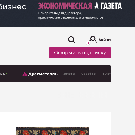
Войти
Оформить подписку
Драгметаллы
00 $
Золото:
Серебро:
Платина: