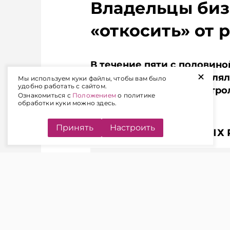
Владельцы биз
Подписывайте
Telegram‑кана
«откосить» от 
Главное об э
Беларуси — р
чем в новост
TelegramViber
В течение пяти с половин
+
вознаграждение оформлял
Мы используем куки файлы, чтобы вам было
удобно работать с сайтом.
бюджетников в подконтрол
Ознакомиться с
Положением
о политике
уголовное наказание.
обработки куки можно здесь.
Принять
Настроить
БОЛЕЕ 200 ФИКТИВНЫХ
ЧИТАЙТЕ ТАКЖЕ
Молодой специалист:
когда выходить на
работу и какие выплаты
положены