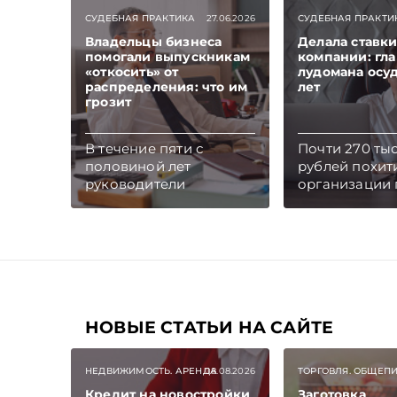
СУДЕБНАЯ ПРАКТИКА
27.06.2026
СУДЕБНАЯ ПРАКТИ
Владельцы бизнеса
Делала ставки
помогали выпускникам
компании: гла
«откосить» от
лудомана осуд
распределения: что им
лет
грозит
В течение пяти с
Почти 270 ты
половиной лет
рублей похит
руководители
организации 
аффилированных
бухгалтер, в
компаний за
страстью к а
вознаграждение
играм. Как ит
оформляли фиктивное
женщина пол
трудоустройство
реальный сро
выпускников-
лишения сво
бюджетников в
штраф, также
подконтрольных
НОВЫЕ СТАТЬИ НА САЙТЕ
предстоит во
фирмах. Теперь обоим
компании
бизнесменам грозит
причиненный
НЕДВИЖИМОСТЬ. АРЕНДА
08.08.2026
ТОРГОВЛЯ. ОБЩЕП
уголовное наказание.
Кредит на новостройки
Заготовка