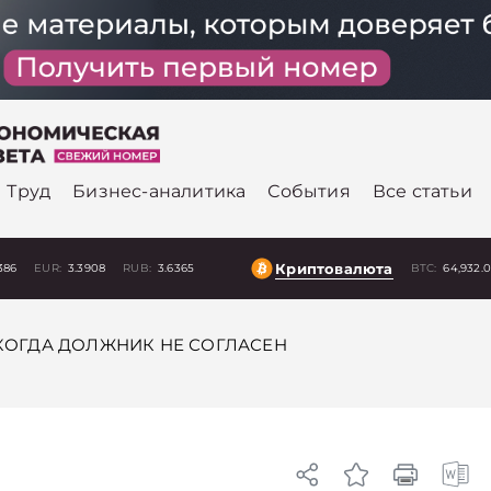
Труд
Бизнес-аналитика
События
Все статьи
Криптовалюта
386
EUR:
3.3908
RUB:
3.6365
BTC:
64,932.
КОГДА ДОЛЖНИК НЕ СОГЛАСЕН