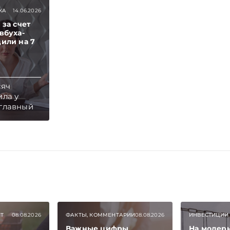
КА
14.06.2026
 за счет
вбуха-
или на 7
сяч
ила у
главный
едомая
зартным
ог –
учила
к
боды и
 ей
зместить
 ущерб.
ИТ
08.08.2026
ФАКТЫ, КОММЕНТАРИИ
08.08.2026
ИНВЕСТИЦИИ
Важные цифры
На модер