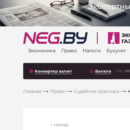
Экономика
Право
Налоги
Бухучет
Конвертер валют
Валюта
USD:
2.9
Главная
Право
Судебная практика
назад