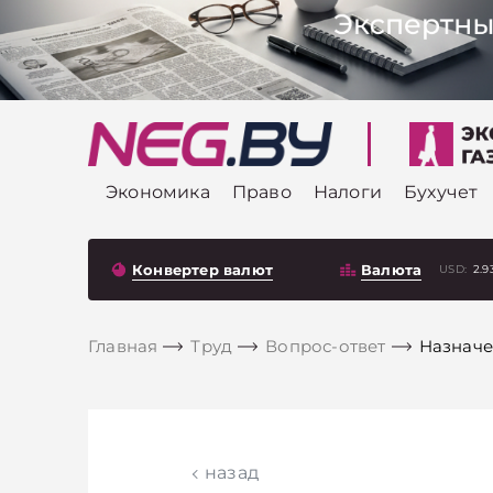
Экономика
Право
Налоги
Бухучет
Конвертер валют
Валюта
USD:
2.9
Главная
Труд
Вопрос-ответ
Назначе
назад