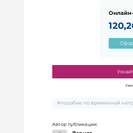
Онлайн-
120,2
Офор
Узнай
Уже
#пособие по временной нет
Автор публикации:
юрист,