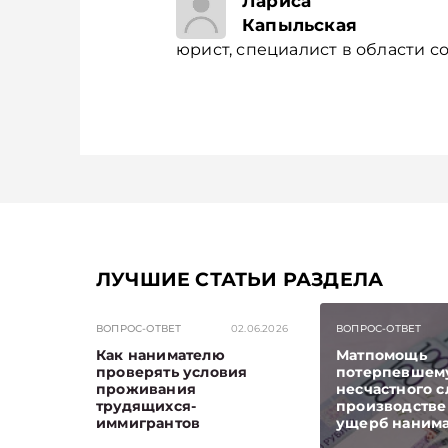
Лариса
специалист
Капыльская
в области
юрист, специалист в области с
социального
страхования
ЛУЧШИЕ СТАТЬИ РАЗДЕЛА
ВОПРОС-ОТВЕТ
02.06.2026
ВОПРОС-ОТВЕТ
Как нанимателю
Матпомощь
проверять условия
потерпевшему
проживания
несчастного с
трудящихся-
производстве 
иммигрантов
ущерб наним