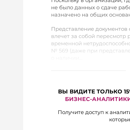
Поскольку в организации, гд
не было данных о сдаче раб
назначено на общих основа
Представление документов о
влечет за собой пересмотр 
временной нетрудоспособнос
№ 569 (даже при представл
о наличии...
ВЫ ВИДИТЕ ТОЛЬКО 15
БИЗНЕС-АНАЛИТИК
Получите доступ к аналит
которы