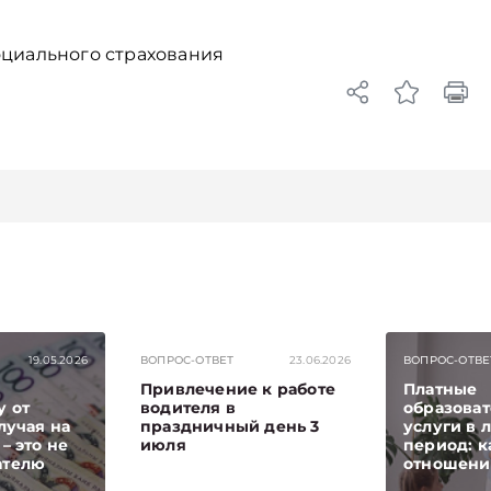
оциального страхования
19.05.2026
ВОПРОС-ОТВЕТ
23.06.2026
ВОПРОС-ОТВЕ
Привлечение к работе
Платные
 от
водителя в
образова
лучая на
праздничный день 3
услуги в 
– это не
июля
период: к
ателю
отношени