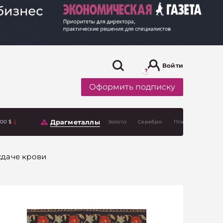
Войти
Оформить подписку
Драгметаллы
.00 $
Золото:
Серебро:
Платина:
сдаче крови