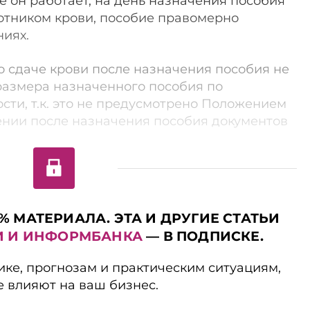
е он работает, на день назначения пособия
отником крови, пособие правомерно
ниях.
 сдаче крови после назначения пособия не
размера назначенного пособия по
ти, т.к. это не преду­смотрено Положением
ении после назначения пособия документов
% МАТЕРИАЛА. ЭТА И ДРУГИЕ СТАТЬИ
И И ИНФОРМБАНКА
— В ПОДПИСКЕ.
ике, прогнозам и практическим ситуациям,
е влияют на ваш бизнес.