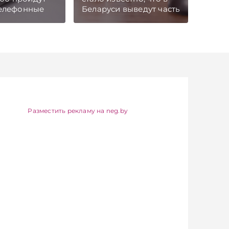
елефонные
Беларуси выведут часть
населенных пунктов,
телями
включая Гомель, из
 и
категории
тв. В это
радиактивно
жно будет
загрязненных в
консультации
результате катастрофы
ения.
на Чернобыльской
АЭС. Несколько
значимых изменений
принято в сфере
Разместить рекламу на neg.by
госуправления. А
бизнесу вновь дали
надежду на
сокращение объема
нового нормативного
массива, который
приходится изучать
ежегодно. Очередные
меры по оптимизации
нормотворчества
предусмотрены в