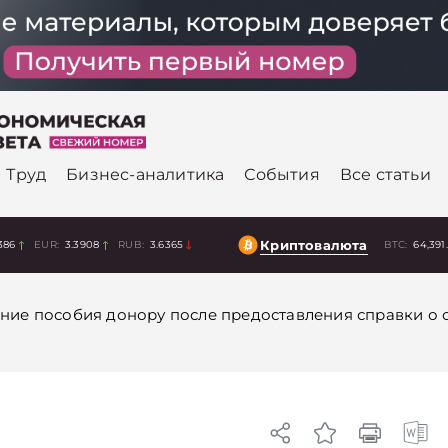
Труд
Бизнес-аналитика
События
Все статьи
Криптовалюта
386
EUR:
3.3908
RUB:
3.6365
BTC:
64,391
ние пособия донору после предоставления справки о 