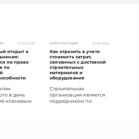
ИИ
07.07.2026
КОНСУЛЬТАЦИИ
12.05.2026
ый открыт в
Как отразить в учете
ьнения:
стоимость затрат,
ся ли право
связанных с доставкой
е по
строительных
й
материалов и
пособности
оборудования
ытии
Строительная
ого в день
организация является
ия ключевым
подрядчиком по
ся момент
договорам
болевания.
строительства и несет
наступило в
затраты на доставку
аботы,
строительных
по временной
материалов и
пособности
оборудования.