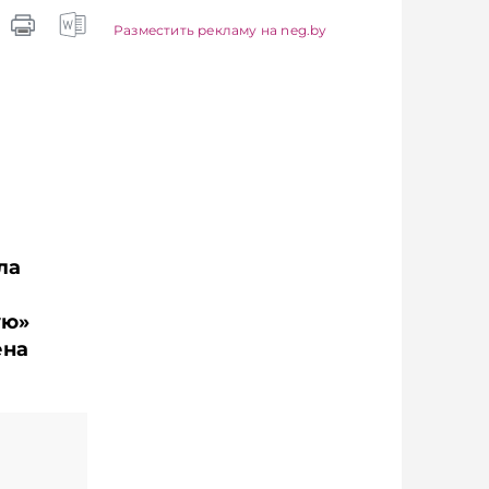
айтесь на
Telegram‑канал и Viber.
канал и Viber.
Главное об экономике
Разместить рекламу на neg.by
об экономике
Беларуси — раньше,
 — раньше,
чем в новостях
остях
TelegramViber
iber
ла
ую»
ена