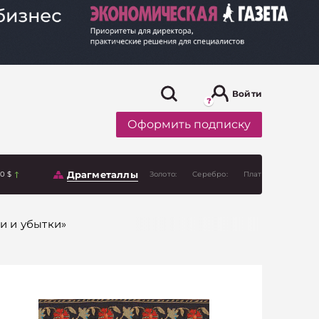
Войти
Оформить подписку
Драгметаллы
00 $
Золото:
Серебро:
Платина:
и и убытки»