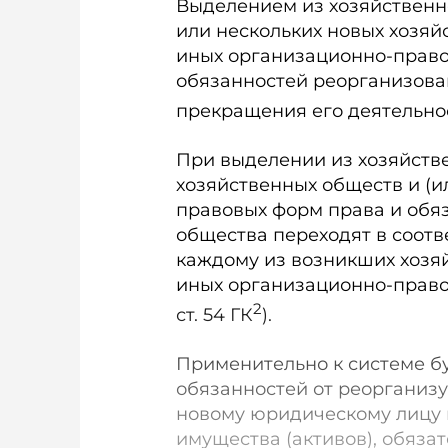
Выделением из хозяйственн
или нескольких новых хозяй
иных организационно-право
обязанностей реорганизова
прекращения его деятельности
При выделении из хозяйств
хозяйственных обществ и (и
правовых форм права и обя
общества переходят в соотв
каждому из возникших хозя
иных организационно-правовы
2
ст. 54 ГК
).
Применительно к системе бу
обязанностей от реорганиз
новому юридическому лицу 
имущества (активов), обяза