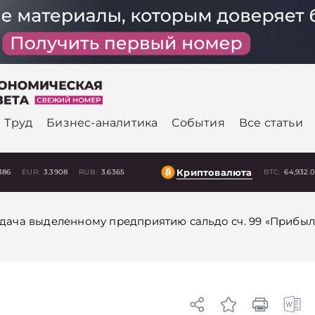
Труд
Бизнес-аналитика
События
Все статьи
Криптовалюта
386
EUR:
3.3908
RUB:
3.6365
BTC:
64,932.
дача выделенному предприятию сальдо сч. 99 «Прибыл