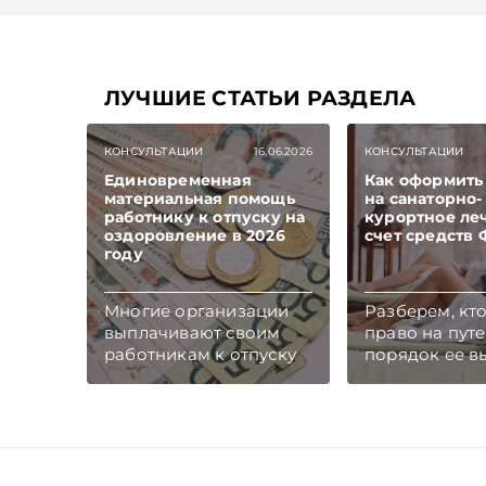
ЛУЧШИЕ СТАТЬИ РАЗДЕЛА
КОНСУЛЬТАЦИИ
16.06.2026
КОНСУЛЬТАЦИИ
Единовременная
Как оформить
материальная помощь
на санаторно-
работнику к отпуску на
курортное ле
оздоровление в 2026
счет средств
году
Многие организации
Разберем, кт
выплачивают своим
право на путе
работникам к отпуску
порядок ее в
единовременную
как определя
материальную помощь
размер оплат
на оздоровление.
которую внос
Рассмотрим вопросы
работник.
отражения в
Подписывайте
бухгалтерском и
Telegram‑кана