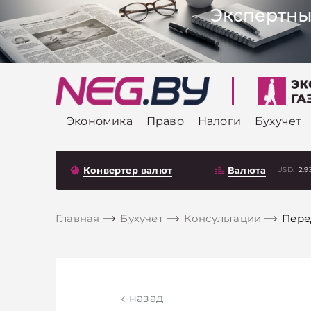
Экономика
Право
Налоги
Бухучет
Конвертер валют
Валюта
USD:
2.9
Главная
Бухучет
Консультации
Пере
назад