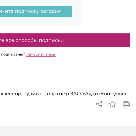
мите подписку сегодня
те все способы подписки
 подписаны?
Авторизуйтесь
офессор, аудитор, партнер ЗАО «АудитКонсульт»