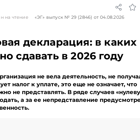
ают
продукции в Китай
Подписыв
чем в новостях
колько
через БУТБ, поддержка
Telegram‑
TelegramViber
овительных
малого и среднего
Главное 
н на чтение
«ЭГ»
выпуск № 29 (2846)
от 04.08.2026
ает и как
бизнеса, страховые
Беларуси
равила
выплаты, закупки
чем в нов
м году.
Белкоопсоюза и рост
TelegramV
вая декларация: в каких
сь на
продаж новых
л и Viber.
автомобилей.
но сдавать в 2026 году
кономике
Подписывайтесь на
аньше,
Telegram‑канал и Viber.
ях
Главное об экономике
Беларуси — раньше,
рганизация не вела деятельность, не получа
чем в новостях
ует налог к уплате, это еще не означает, что
TelegramViber
но не представлять. В ряде случаев «нулев
дать, а за ее непредставление предусмотр
венность.