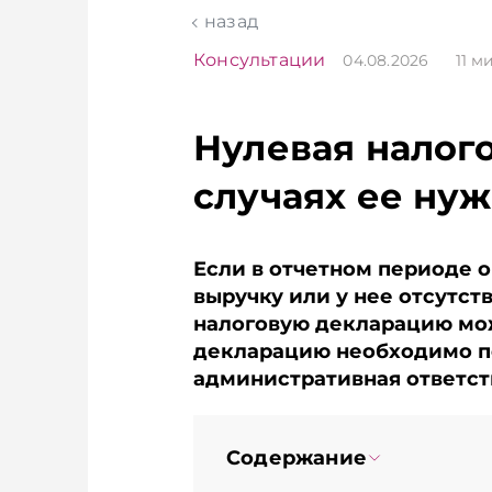
чем в новостях
момент закуп
назад
TelegramViber
продукцию, с
приемозагот
Консультации
04.08.2026
11
ми
пунктов работ
изменились п
игры в текуще
Нулевая налого
Подписывайте
Telegram‑кана
случаях ее нуж
Главное об э
Беларуси — р
чем в новост
TelegramViber
Если в отчетном периоде о
выручку или у нее отсутств
налоговую декларацию мож
декларацию необходимо по
административная ответст
Содержание