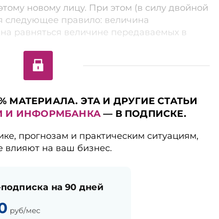
тому новому лицу. При этом (в силу двойной
я следующее правило: величина
на равняться величине передаваемых в
% МАТЕРИАЛА. ЭТА И ДРУГИЕ СТАТЬИ
И И ИНФОРМБАНКА
— В ПОДПИСКЕ.
ике, прогнозам и практическим ситуациям,
е влияют на ваш бизнес.
подписка на 90 дней
0
руб/мес