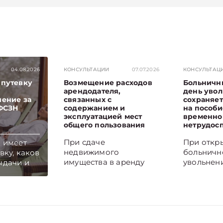
04.08.2026
КОНСУЛЬТАЦИИ
07.07.2026
КОНСУЛЬТАЦ
 путевку
Возмещение расходов
Больничн
арендодателя,
день увол
чение за
связанных с
сохраняет
 ФСЗН
содержанием и
на пособи
эксплуатацией мест
временно
общего пользования
нетрудос
При сдаче
При откр
о имеет
недвижимого
больничн
вку, каков
имущества в аренду
увольнен
ыдачи и
арендатор, как
становит
ется
правило, возмещает
начала за
ы,
арендодателю
Если оно 
ит
расходы, связанные с
период р
содержанием,
пособие 
сь на
эксплуатацией и
нетрудос
л и Viber.