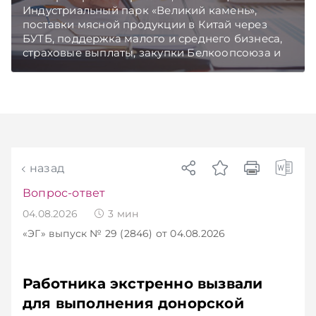
Индустриальный парк «Великий камень»,
поставки мясной продукции в Китай через
БУТБ, поддержка малого и среднего бизнеса,
страховые выплаты, закупки Белкоопсоюза и
рост продаж новых автомобилей.
Подписывайтесь на Telegram‑канал и Viber.
Главное об экономике Беларуси — раньше,
чем в новостях TelegramViber
назад
Вопрос-ответ
04.08.2026
3
мин
«ЭГ»
выпуск № 29 (2846)
от 04.08.2026
Работника экстренно вызвали
для выполнения донорской