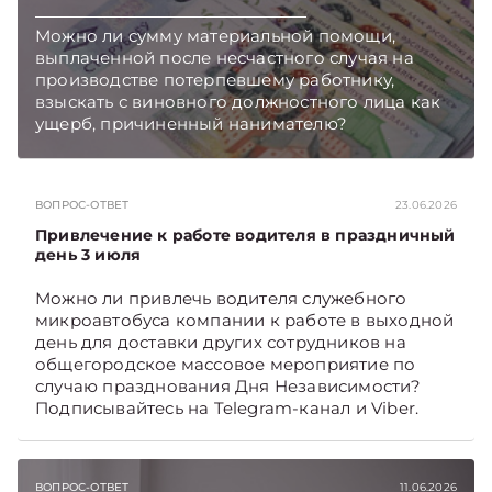
Можно ли сумму материальной помощи,
выплаченной после несчастного случая на
производстве потерпевшему работнику,
взыскать с виновного должностного лица как
ущерб, причиненный нанимателю?
Подписывайтесь на Telegram‑канал и Viber,
чтобы не пропускать новые статьи
TelegramViber
ВОПРОС-ОТВЕТ
23.06.2026
Привлечение к работе водителя в праздничный
день 3 июля
Можно ли привлечь водителя служебного
микроавтобуса компании к работе в выходной
день для доставки других сотрудников на
общегородское массовое мероприятие по
случаю празднования Дня Независимости?
Подписывайтесь на Telegram‑канал и Viber.
Главное об экономике Беларуси — раньше,
чем в новостях TelegramViber
ВОПРОС-ОТВЕТ
11.06.2026