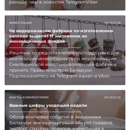
раньше, чем в новостях TelegramViber
ИНВЕСТИЦИИ
08.08.2026
На модернизацию фабрики по изготовлению
валенок выделят 17 миллионов из
инновационных фондов
Решение о предоставлении господдержки для
реализации инвестпроекта по модернизации
Смиловичской валяльно-войлочной фабрики
принято Правительством Беларуси.
Подписывайтесь на Telegram‑канал и Viber.
Главное об экономике Беларуси — раньше,
чем в новостях TelegramViber
ФАКТЫ, КОММЕНТАРИИ
08.08.2026
Важные цифры уходящей недели
Обзор ключевых событий в экономике
Беларуси: внешнеторговый оборот товаров,
экспорт стройматериалов, инвестиции в