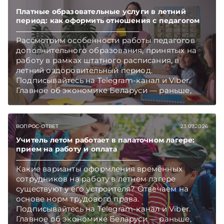
Платные образовательные услуги в летний
период: как оформить отношения с педагогом
Рассмотрим особенности работы педагогов
дополнительного образования, принятых на
работу в рамках штатного расписания, в
летний оздоровительный период.
Подписывайтесь на Telegram‑канал и Viber.
Главное об экономике Беларуси — раньше,
чем в новостях TelegramViber
ВОПРОС-ОТВЕТ
23.07.2026
Учитель летом работает в палаточном лагере:
прием на работу и оплата
Какие варианты оформления временных
сотрудников на работу в летнем лагере
существуют у его устроителя? Отвечаем на
основе норм трудового права.
Подписывайтесь на Telegram‑канал и Viber.
Главное об экономике Беларуси — раньше,