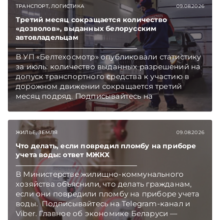
ТРАНСПОРТ, ЛОГИСТИКА
09.08.2026
Третий месяц сокращается количество
«дозволов», выданных белорусским
автовладельцам
В УП «Белтехосмотр» опубликовали статистику
за июль: количество выданных разрешений на
допуск транспортного средства к участию в
дорожном движении сокращается третий
месяц подряд. Подписывайтесь на
Telegram‑канал и Viber. Главное об экономике
Беларуси — раньше, чем в новостях
TelegramViber
ЖИЛЬЕ, ЗЕМЛЯ
09.08.2026
Что делать, если повредил пломбу на приборе
учета воды: ответ МЖКХ
В Министерстве жилищно-коммунального
хозяйства объяснили, что делать гражданам,
если они повредили пломбу на приборе учета
воды. Подписывайтесь на Telegram‑канал и
Viber. Главное об экономике Беларуси —