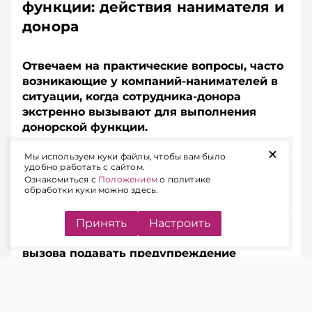
функции: действия нанимателя и
донора
Отвечаем на практические вопросы, часто
возникающие у компаний-­нанимателей в
ситуации, когда сотрудника-­донора
экстренно вызывают для выполнения
донорской функции.
+
Мы используем куки файлы, чтобы вам было
Подписывайтесь на Telegram‑канал и Viber.
удобно работать с сайтом.
Главное об экономике Беларуси — раньше, чем в
Ознакомиться с
Положением
о политике
обработки куки можно здесь.
новостях
Telegram
Viber
Принять
Настроить
1. Обязан ли работник в день экстренного
вызова подавать предупреждение
нанимателю?
Ответ:
Да, обязан.