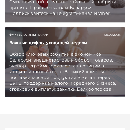
Смиловичской валяльно-войлочной фабрики
принято Правительством Беларуси.
Подписывайтесь на Telegram‑канал и Viber.
Главное об экономике Беларуси — раньше,
чем в новостях TelegramViber
ФАКТЫ, КОММЕНТАРИИ
08.08.2026
Важные цифры уходящей недели
Обзор ключевых событий в экономике
Беларуси: внешнеторговый оборот товаров,
экспорт стройматериалов, инвестиции в
Индустриальный парк «Великий камень»,
поставки мясной продукции в Китай через
БУТБ, поддержка малого и среднего бизнеса,
страховые выплаты, закупки Белкоопсоюза и
рост продаж новых автомобилей.
Подписывайтесь на Telegram‑канал и Viber.
Главное об экономике Беларуси — раньше,
чем в новостях TelegramViber