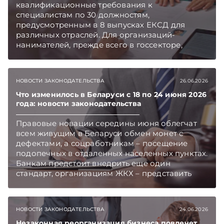
квалификационные требования к
специалистам по 30 должностям,
предусмотренным в 8 выпусках ЕКСД для
различных отраслей. Для организаций-
нанимателей, прежде всего в госсекторе,
новации открывают возможность принимать
на начальную позицию специалиста студентов,
окончивших 3 или 2 курса вуза, и дают шанс
НОВОСТИ ЗАКОНОДАТЕЛЬСТВА
26.06.2026
более оперативно восполнять кадровый
дефицит. Подписывайтесь на Telegram‑канал и
Что изменилось в Беларуси с 18 по 24 июня 2026
года: новости законодательства
Viber. Главное об экономике Беларуси —
раньше, чем в новостях TelegramViber
Правовые новации середины июня облегчат
всем живущим в Беларуси обмен монет с
дефектами, а соцработникам – посещение
подопечных в отдаленных населенных пунктах.
Банкам предстоит внедрить еще один
стандарт, организациям ЖКХ – представить
дополнительные отчеты, а предприятиям,
оказывающим вредное воздействие на
окружающую среду, подключиться к
НОВОСТИ ЗАКОНОДАТЕЛЬСТВА
24.06.2026
локальному мониторингу. Об этих и иных
изменениях – в еженедельном обзоре.
Незаконная реорганизация бизнеса повлечет