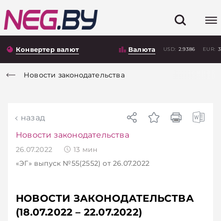
Конвертер валют
Валюта
USD:
2.9386
EUR:
3
Новости законодательства
назад
Новости законодательства
26.07.2022
13
мин
«ЭГ»
выпуск №55(2552)
от 26.07.2022
НОВОСТИ ЗАКОНОДАТЕЛЬСТВА
(18.07.2022 – 22.07.2022)