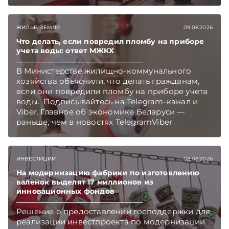
Беларуси — раньше, чем в новостях
TelegramViber
ЖИЛЬЕ, ЗЕМЛЯ
09.08.2026
Что делать, если повредил пломбу на приборе
учета воды: ответ МЖКХ
В Министерстве жилищно-коммунального
хозяйства объяснили, что делать гражданам,
если они повредили пломбу на приборе учета
воды. Подписывайтесь на Telegram‑канал и
Viber. Главное об экономике Беларуси —
раньше, чем в новостях TelegramViber
ИНВЕСТИЦИИ
08.08.2026
На модернизацию фабрики по изготовлению
валенок выделят 17 миллионов из
инновационных фондов
Решение о предоставлении господдержки для
реализации инвестпроекта по модернизации