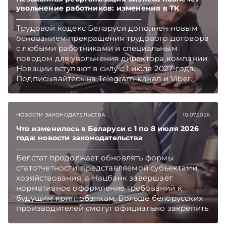
увольнение работников: изменения в ТК
Подписывайтесь на Telegram‑канал и Viber.
Главное об экономике Беларуси — раньше,
Трудовой кодекс Беларуси дополнен новым
чем в новостях TelegramViber
основанием прекращения трудового договора
с любыми работниками и специальным
поводом для увольнения директора компании.
Новации вступают в силу с 1 июля 2027 года.
Подписывайтесь на Telegram‑канал и Viber.
Главное об экономике Беларуси — раньше,
чем в новостях TelegramViber
НОВОСТИ ЗАКОНОДАТЕЛЬСТВА
10.07.2026
Что изменилось в Беларуси с 1 по 8 июля 2026
года: новости законодательства
Белстат продолжает обновлять формы
статотчетности, представляемой субъектами
хозяйствования, а Нацбанк завершает
нормативное оформление требований к
будущим криптобанкам. Больше белорусских
производителей смогут официально закрепить
за своей продукцией статус «Сделано в