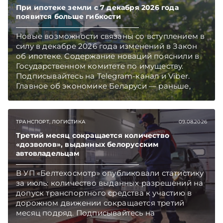
При ипотеке земли с 7 декабря 2026 года
появится больше гибкости
Новые возможности связаны со вступлением в
силу в декабре 2026 года изменений в Закон
об ипотеке. Содержание новаций пояснили в
Государственном комитете по имуществу.
Подписывайтесь на Telegram‑канал и Viber.
Главное об экономике Беларуси — раньше,
чем в новостях TelegramViber
ТРАНСПОРТ, ЛОГИСТИКА
09.08.2026
Третий месяц сокращается количество
«дозволов», выданных белорусским
автовладельцам
В УП «Белтехосмотр» опубликовали статистику
за июль: количество выданных разрешений на
допуск транспортного средства к участию в
дорожном движении сокращается третий
месяц подряд. Подписывайтесь на
Telegram‑канал и Viber. Главное об экономике