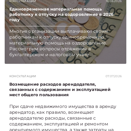
КОНСУЛЬТАЦИИ
16.06.2026
Единовременная материальная помощь
работнику к отпуску на оздоровление в 2026
году
Многие организации выплачивают своим
работникам к отпуску единовременную
материальную помощь на оздоровление.
Рассмотрим вопросы отражения в
бухгалтерском и налоговом учете
хозяйственных операций по начислению и
выплате работникам такой матпомощи.
Подписывайтесь на Telegram‑канал и Viber.
КОНСУЛЬТАЦИИ
07.07.2026
Главное об экономике Беларуси — раньше,
чем в новостях TelegramViber
Возмещение расходов арендодателя,
связанных с содержанием и эксплуатацией
мест общего пользования
При сдаче недвижимого имущества в аренду
арендатор, как правило, возмещает
арендодателю расходы, связанные с
содержанием, эксплуатацией и ремонтом
арендуемого имущества, а также затраты на