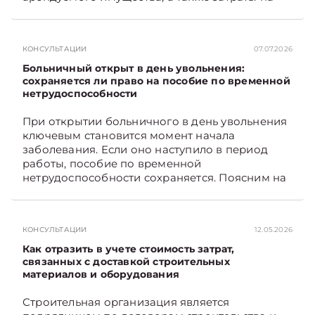
санитарное содержание, коммунальные и
иные услуги. Возникает вопрос: как
определяется сумма возмещения расходов,
КОНСУЛЬТАЦИИ
07.07.2026
связанных с содержанием и эксплуатацией
мест общего пользования, в частности –
Больничный открыт в день увольнения:
контрольно-­пропускного пункта? Рассмотрим
сохраняется ли право на пособие по временной
нетрудоспособности
порядок их распределения. Подписывайтесь
на Telegram‑канал и Viber. Главное об
При открытии больничного в день увольнения
экономике Беларуси — раньше, чем в новостях
ключевым становится момент начала
TelegramViber
заболевания. Если оно наступило в период
работы, пособие по временной
нетрудоспособности сохраняется. Поясним на
примере. Подписывайтесь на Telegram‑канал и
Viber. Главное об экономике Беларуси —
раньше, чем в новостях TelegramViber
КОНСУЛЬТАЦИИ
12.05.2026
Как отразить в учете стоимость затрат,
связанных с доставкой строительных
материалов и оборудования
Строительная организация является