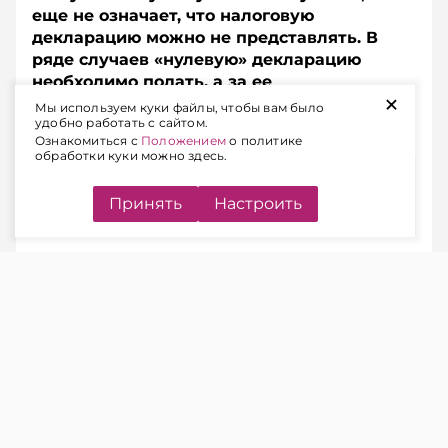
еще не означает, что налоговую
декларацию можно не представлять. В
ряде случаев «нулевую» декларацию
необходимо подать, а за ее
+
непредставление предусмотрена
Мы используем куки файлы, чтобы вам было
удобно работать с сайтом.
административная ответственность.
Ознакомиться с
Положением
о политике
обработки куки можно здесь.
Содержание
Принять
Настроить
КОГДА НАЛОГОВУЮ
ДЕКЛАРАЦИЮ НУЖНО
ПРЕДСТАВЛЯТЬ
ЧИТАЙТЕ ТАКЖЕ
Подоходный налог: когда в