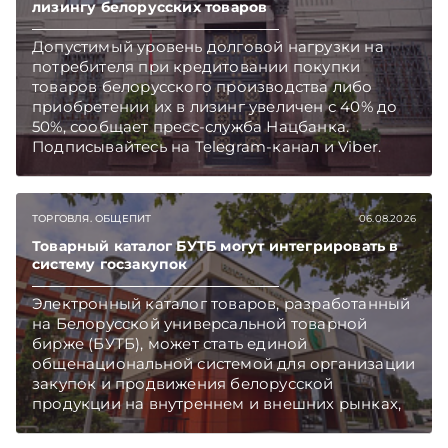
лизингу белорусских товаров
Допустимый уровень долговой нагрузки на
потребителя при кредитовании покупки
товаров белорусского производства либо
приобретении их в лизинг увеличен с 40% до
50%, сообщает пресс-служба Нацбанка.
Подписывайтесь на Telegram‑канал и Viber.
Главное об экономике Беларуси — раньше,
чем в новостях TelegramViber
ТОРГОВЛЯ. ОБЩЕПИТ
06.08.2026
Товарный каталог БУТБ могут интегрировать в
систему госзакупок
Электронный каталог товаров, разработанный
на Белорусской универсальной товарной
бирже (БУТБ), может стать единой
общенациональной системой для организации
закупок и продвижения белорусской
продукции на внутреннем и внешних рынках,
сообщает пресс-служба МАРТ.
Подписывайтесь на Telegram‑канал и Viber.