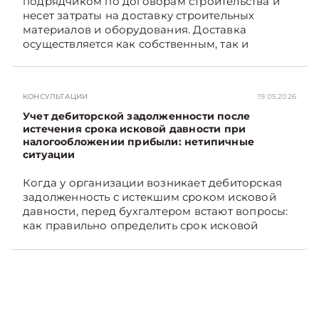
подрядчиком по договорам строительства и
несет затраты на доставку строительных
материалов и оборудования. Доставка
осуществляется как собственным, так и
наемным транспортом. Рассмотрим, как
отразить в бухгалтерском учете затраты в этом
случае. Подписывайтесь на Telegram‑канал и
КОНСУЛЬТАЦИИ
19.05.2026
Viber, чтобы не пропускать новые статьи
TelegramViber
Учет дебиторской задолженности после
истечения срока исковой давности при
налогообложении прибыли: нетипичные
ситуации
Когда у организации возникает дебиторская
задолженность с истекшим сроком исковой
давности, перед бухгалтером встают вопросы:
как правильно определить срок исковой
давности и в каком порядке списать такую
задолженность. Рассмотрим это на
практических ситуациях. Подписывайтесь на
Telegram‑канал и Viber, чтобы не пропускать
новые статьи TelegramViber