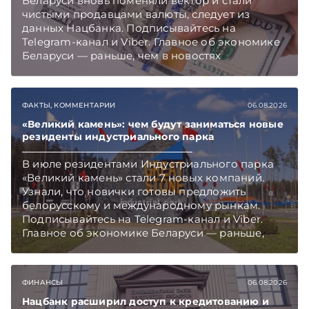
Беларуси вновь поменяли вектор и стали
чистыми продавцами валюты, следует из
данных Нацбанка. Подписывайтесь на
Telegram‑канал и Viber. Главное об экономике
Беларуси — раньше, чем в новостях
TelegramViber
ФАКТЫ, КОММЕНТАРИИ
06.08.2026
«Великий камень»: чем будут заниматься новые
резиденты индустриального парка
В июле резидентами Индустриального парка
«Великий камень» стали 7 новых компаний.
Узнали, что новички готовы предложить
белорусскому и международному рынкам.
Подписывайтесь на Telegram‑канал и Viber.
Главное об экономике Беларуси — раньше,
чем в новостях TelegramViber
ФИНАНСЫ
06.08.2026
Нацбанк расширил доступ к кредитованию и