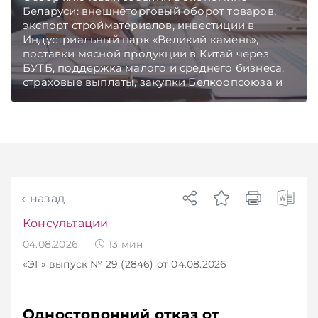
Беларуси: внешнеторговый оборот товаров,
экспорт стройматериалов, инвестиции в
Индустриальный парк «Великий камень»,
поставки мясной продукции в Китай через
БУТБ, поддержка малого и среднего бизнеса,
страховые выплаты, закупки Белкоопсоюза и
рост продаж новых автомобилей.
Подписывайтесь на Telegram‑канал и Viber.
Главное об экономике Беларуси — раньше,
чем в новостях TelegramViber
назад
Консультации
04.08.2026
13
мин
«ЭГ»
выпуск № 29 (2846)
от 04.08.2026
Односторонний отказ от