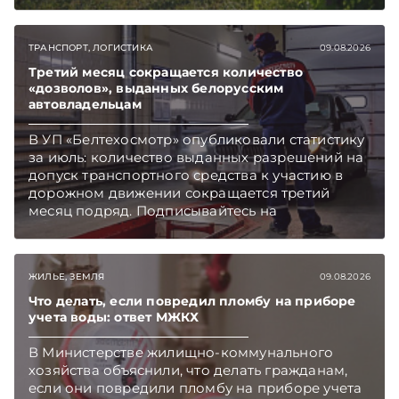
чем в новостях TelegramViber
ТРАНСПОРТ, ЛОГИСТИКА
09.08.2026
Третий месяц сокращается количество
«дозволов», выданных белорусским
автовладельцам
В УП «Белтехосмотр» опубликовали статистику
за июль: количество выданных разрешений на
допуск транспортного средства к участию в
дорожном движении сокращается третий
месяц подряд. Подписывайтесь на
Telegram‑канал и Viber. Главное об экономике
Беларуси — раньше, чем в новостях
TelegramViber
ЖИЛЬЕ, ЗЕМЛЯ
09.08.2026
Что делать, если повредил пломбу на приборе
учета воды: ответ МЖКХ
В Министерстве жилищно-коммунального
хозяйства объяснили, что делать гражданам,
если они повредили пломбу на приборе учета