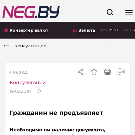
Конвертер валют
Валюта
USD:
2.9386
EUR:
3
Консультации
назад
Консультации
19.02.2010
Гражданин не предъявляет
Необходимо ли наличие документа,