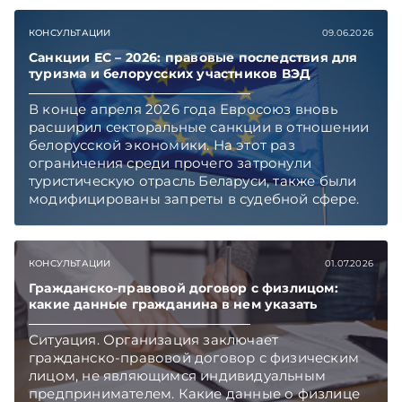
ПИКоАП, но касается он не всех.
Подписывайтесь на Telegram‑канал и Viber,
КОНСУЛЬТАЦИИ
09.06.2026
чтобы не пропускать новые статьи
TelegramViber
Санкции ЕС – 2026: правовые последствия для
туризма и белорусских участников ВЭД
В конце апреля 2026 года Евросоюз вновь
расширил секторальные санкции в отношении
белорусской экономики. На этот раз
ограничения среди прочего затронули
туристическую отрасль Беларуси, также были
модифицированы запреты в судебной сфере.
Правовой контекст и последствия введения
очередных ограничительных мер «ЭГ»
обсудила с Юрием Владимировичем
КОНСУЛЬТАЦИИ
01.07.2026
Шумиловым, основателем и партнером
юридической фирмы YS Advisors,
Гражданско-правовой договор с физлицом:
какие данные гражданина в нем указать
специализирующейся на санкционном праве.
Подписывайтесь на Telegram‑канал и Viber.
Ситуация. Организация заключает
Главное об экономике Беларуси — раньше,
гражданско-правовой договор с физическим
чем в новостях TelegramViber
лицом, не являющимся индивидуальным
предпринимателем. Какие данные о физлице