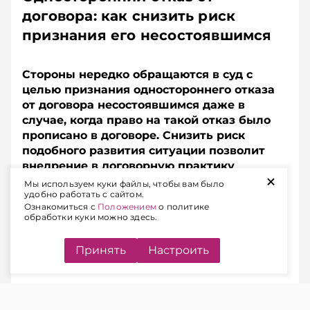
договора: как снизить риск
признания его несостоявшимся
Стороны нередко обращаются в суд с
целью признания одностороннего отказа
от договора несостоявшимся даже в
случае, когда право на такой отказ было
прописано в договоре. Снизить риск
подобного развития ситуации позволит
внедрение в договорную практику
+
немецкого института Nachfrist.
Мы используем куки файлы, чтобы вам было
удобно работать с сайтом.
Разъясняем, в чем суть этого правового
Ознакомиться с
Положением
о политике
инструмента и как его «вписать» в
обработки куки можно здесь.
белорусский контекст.
Принять
Настроить
СУТЬ ПРОБЛЕМЫ