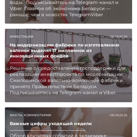
воды. Подписывайтесь на Telegram‑канал и
Viber. Главное об экономике Беларуси —
раньше, чем в новостях TelegramViber
ИНВЕСТИЦИИ
08.08.2026
На модернизацию фабрики по изготовлению
валенок выделят 17 миллионов из
инновационных фондов
Решение о предоставлении господдержки для
реализации инвестпроекта по модернизации
Смиловичской валяльно-войлочной фабрики
принято Правительством Беларуси.
Подписывайтесь на Telegram‑канал и Viber.
Главное об экономике Беларуси — раньше,
чем в новостях TelegramViber
ФАКТЫ, КОММЕНТАРИИ
08.08.2026
Важные цифры уходящей недели
Обзор ключевых событий в экономике