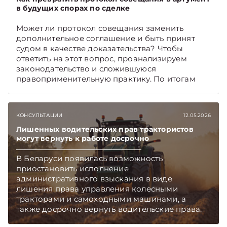
Viber. Главное об экономике Беларуси —
в будущих спорах по сделке
раньше, чем в новостях TelegramViber
Может ли протокол совещания заменить
дополнительное соглашение и быть принят
судом в качестве доказательства? Чтобы
ответить на этот вопрос, проанализируем
законодательство и сложившуюся
правоприменительную практику. По итогам
дадим рекомендации, как обеспечить
доказательственную силу протокола.
Подписывайтесь на Telegram‑канал и Viber.
КОНСУЛЬТАЦИИ
12.05.2026
Главное об экономике Беларуси — раньше,
чем в новостях TelegramViber
Лишенных водительских прав трактористов
могут вернуть к работе досрочно
В Беларуси появилась возможность
приостановить исполнение
административного взыскания в виде
лишения права управления колесными
тракторами и самоходными машинами, а
также досрочно вернуть водительские права.
Механизм предусмотрен в обновленном