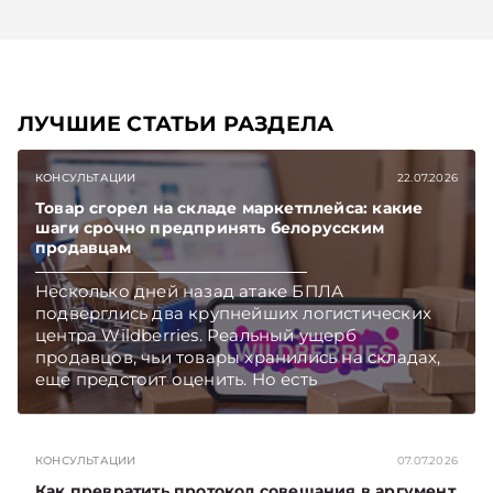
ЛУЧШИЕ СТАТЬИ РАЗДЕЛА
КОНСУЛЬТАЦИИ
22.07.2026
Товар сгорел на складе маркетплейса: какие
шаги срочно предпринять белорусским
продавцам
Несколько дней назад атаке БПЛА
подверглись два крупнейших логистических
центра Wildberries. Реальный ущерб
продавцов, чьи товары хранились на складах,
еще предстоит оценить. Но есть
первоочередные шаги, которые белорусские
селлеры должны предпринять как можно
скорее. Какие – поясняет юрист юридической
КОНСУЛЬТАЦИИ
07.07.2026
компании «Экономические споры» Наталия
ТАБАЛА. Подписывайтесь на Telegram‑канал и
Как превратить протокол совещания в аргумент