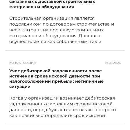
связанных с доставкой строительных
материалов и оборудования
Строительная организация является
подрядчиком по договорам строительства и
несет затраты на доставку строительных
материалов и оборудования. Доставка
осуществляется как собственным, так и
наемным транспортом. Рассмотрим, как
отразить в бухгалтерском учете затраты в этом
случае. Подписывайтесь на Telegram‑канал и
КОНСУЛЬТАЦИИ
19.05.2026
Viber, чтобы не пропускать новые статьи
TelegramViber
Учет дебиторской задолженности после
истечения срока исковой давности при
налогообложении прибыли: нетипичные
ситуации
Когда у организации возникает дебиторская
задолженность с истекшим сроком исковой
давности, перед бухгалтером встают вопросы:
как правильно определить срок исковой
давности и в каком порядке списать такую
задолженность. Рассмотрим это на