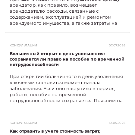
арендатор, как правило, возмещает
арендодателю расходы, связанные с
содержанием, эксплуатацией и ремонтом
арендуемого имущества, а также затраты на
санитарное содержание, коммунальные и
иные услуги. Возникает вопрос: как
определяется сумма возмещения расходов,
КОНСУЛЬТАЦИИ
07.07.2026
связанных с содержанием и эксплуатацией
мест общего пользования, в частности –
Больничный открыт в день увольнения:
контрольно-­пропускного пункта? Рассмотрим
сохраняется ли право на пособие по временной
нетрудоспособности
порядок их распределения. Подписывайтесь
на Telegram‑канал и Viber. Главное об
При открытии больничного в день увольнения
экономике Беларуси — раньше, чем в новостях
ключевым становится момент начала
TelegramViber
заболевания. Если оно наступило в период
работы, пособие по временной
нетрудоспособности сохраняется. Поясним на
примере. Подписывайтесь на Telegram‑канал и
Viber. Главное об экономике Беларуси —
раньше, чем в новостях TelegramViber
КОНСУЛЬТАЦИИ
12.05.2026
Как отразить в учете стоимость затрат,