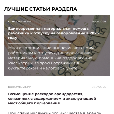
ЛУЧШИЕ СТАТЬИ РАЗДЕЛА
КОНСУЛЬТАЦИИ
16.06.2026
Единовременная материальная помощь
работнику к отпуску на оздоровление в 2026
году
Многие организации выплачивают своим
работникам к отпуску единовременную
материальную помощь на оздоровление.
Рассмотрим вопросы отражения в
бухгалтерском и налоговом учете
хозяйственных операций по начислению и
выплате работникам такой матпомощи.
Подписывайтесь на Telegram‑канал и Viber.
КОНСУЛЬТАЦИИ
07.07.2026
Главное об экономике Беларуси — раньше,
чем в новостях TelegramViber
Возмещение расходов арендодателя,
связанных с содержанием и эксплуатацией
мест общего пользования
При сдаче недвижимого имущества в аренду