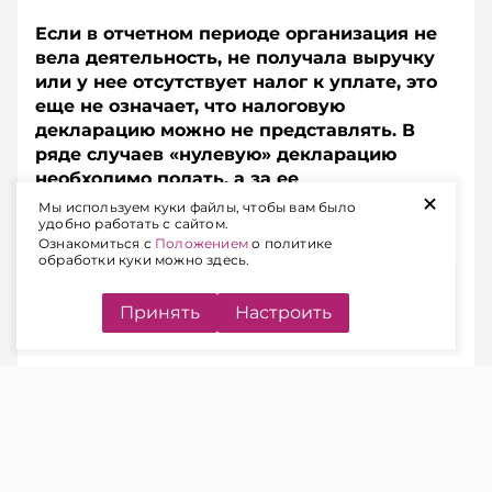
Если в отчетном периоде организация не
вела деятельность, не получала выручку
или у нее отсутствует налог к уплате, это
еще не означает, что налоговую
декларацию можно не представлять. В
ряде случаев «нулевую» декларацию
необходимо подать, а за ее
+
непредставление предусмотрена
Мы используем куки файлы, чтобы вам было
удобно работать с сайтом.
административная ответственность.
Ознакомиться с
Положением
о политике
обработки куки можно здесь.
Содержание
Принять
Настроить
КОГДА НАЛОГОВУЮ
ДЕКЛАРАЦИЮ НУЖНО
ПРЕДСТАВЛЯТЬ