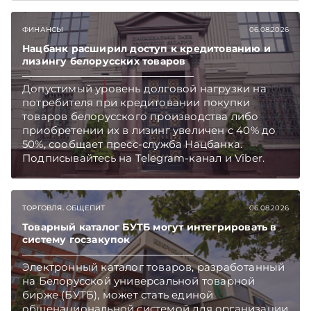
ФИНАНСЫ
06.08.2026
Нацбанк расширил доступ к кредитованию и
лизингу белорусских товаров
Допустимый уровень долговой нагрузки на
потребителя при кредитовании покупки
товаров белорусского производства либо
приобретении их в лизинг увеличен с 40% до
50%, сообщает пресс-служба Нацбанка.
Подписывайтесь на Telegram‑канал и Viber.
Главное об экономике Беларуси — раньше,
чем в новостях TelegramViber
ТОРГОВЛЯ. ОБЩЕПИТ
06.08.2026
Товарный каталог БУТБ могут интегрировать в
систему госзакупок
Электронный каталог товаров, разработанный
на Белорусской универсальной товарной
бирже (БУТБ), может стать единой
общенациональной системой для организации