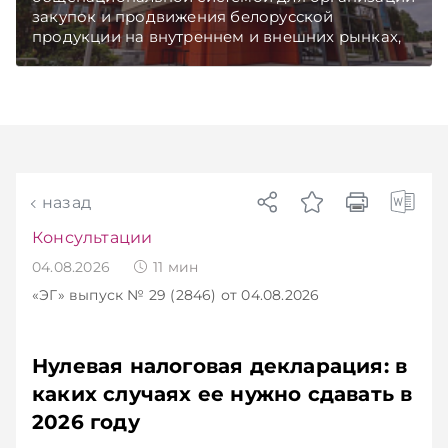
закупок и продвижения белорусской
продукции на внутреннем и внешних рынках,
сообщает пресс-служба МАРТ.
Подписывайтесь на Telegram‑канал и Viber.
Главное об экономике Беларуси — раньше,
чем в новостях TelegramViber
назад
Консультации
04.08.2026
11
мин
«ЭГ»
выпуск № 29 (2846)
от 04.08.2026
Нулевая налоговая декларация: в
каких случаях ее нужно сдавать в
2026 году