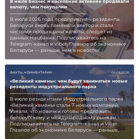
В июле бизнес и население активнее продавали
валюту, чем покупалии
В июле 2026 года предприятия – резиденты
Беларуси вновь поменяли вектор и стали
чистыми продавцами валюты, следует из
данных Нацбанка. Подписывайтесь на
Telegram‑канал и Viber. Главное об экономике
Беларуси — раньше, чем в новостях
TelegramViber
ФАКТЫ, КОММЕНТАРИИ
06.08.2026
«Великий камень»: чем будут заниматься новые
резиденты индустриального парка
В июле резидентами Индустриального парка
«Великий камень» стали 7 новых компаний.
Узнали, что новички готовы предложить
белорусскому и международному рынкам.
Подписывайтесь на Telegram‑канал и Viber.
Главное об экономике Беларуси — раньше,
чем в новостях TelegramViber