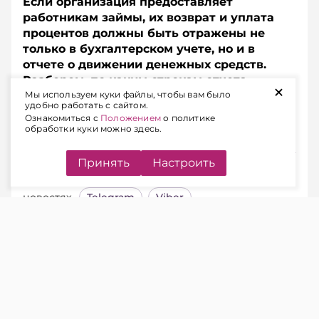
Если организация предоставляет
работникам займы, их возврат и уплата
процентов должны быть отражены не
только в бухгалтерском учете, но и в
отчете о движении денежных средств.
Разберем, по каким строкам отчета
+
показать суммы возвращенных займов и
Мы используем куки файлы, чтобы вам было
удобно работать с сайтом.
процентов, если они удерживаются из
Ознакомиться с
Положением
о политике
заработной платы работников.
обработки куки можно здесь.
Принять
Настроить
Подписывайтесь на Telegram‑канал и Viber.
Главное об экономике Беларуси — раньше, чем в
новостях
Telegram
Viber
Ситуация.
Организация предоставляет
сотрудникам займы. Возврат основного
долга и погашение процентов производятся
путем удержания из заработной платы на
основании письменных заявлений
работников.