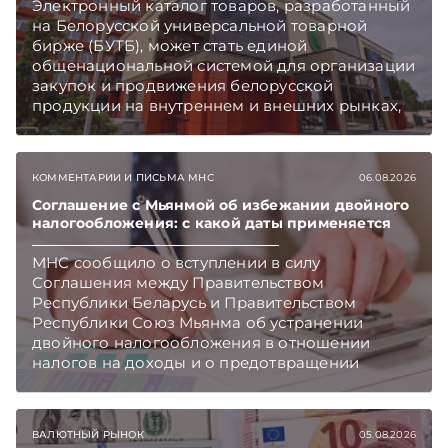
Электронный каталог товаров, разработанный
на Белорусской универсальной товарной
бирже (БУТБ), может стать единой
общенациональной системой для организации
закупок и продвижения белорусской
продукции на внутреннем и внешних рынках,
сообщает пресс-служба МАРТ.
Подписывайтесь на Telegram‑канал и Viber.
Главное об экономике Беларуси — раньше,
КОММЕНТАРИИ И ПИСЬМА МНС
06.08.2026
чем в новостях TelegramViber
Соглашение с Мьянмой об избежании двойного
налогообложения: с какой даты применяется
МНС сообщило о вступлении в силу
Соглашения между Правительством
Республики Беларусь и Правительством
Республики Союз Мьянма об устранении
двойного налогообложения в отношении
налогов на доходы и о предотвращении
избежания и уклонения от налогообложения.
Подписывайтесь на Telegram‑канал и Viber.
Главное об экономике Беларуси — раньше,
ВАЛЮТНЫЙ РЫНОК
05.08.2026
чем в новостях TelegramViber