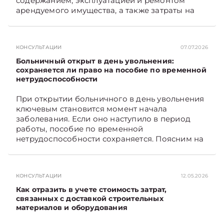
содержанием, эксплуатацией и ремонтом
арендуемого имущества, а также затраты на
санитарное содержание, коммунальные и
иные услуги. Возникает вопрос: как
определяется сумма возмещения расходов,
КОНСУЛЬТАЦИИ
07.07.2026
связанных с содержанием и эксплуатацией
мест общего пользования, в частности –
Больничный открыт в день увольнения:
контрольно-­пропускного пункта? Рассмотрим
сохраняется ли право на пособие по временной
нетрудоспособности
порядок их распределения. Подписывайтесь
на Telegram‑канал и Viber. Главное об
При открытии больничного в день увольнения
экономике Беларуси — раньше, чем в новостях
ключевым становится момент начала
TelegramViber
заболевания. Если оно наступило в период
работы, пособие по временной
нетрудоспособности сохраняется. Поясним на
примере. Подписывайтесь на Telegram‑канал и
Viber. Главное об экономике Беларуси —
раньше, чем в новостях TelegramViber
КОНСУЛЬТАЦИИ
12.05.2026
Как отразить в учете стоимость затрат,
связанных с доставкой строительных
материалов и оборудования