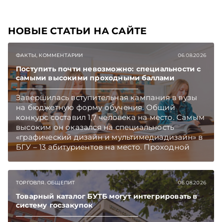
НОВЫЕ СТАТЬИ НА САЙТЕ
ФАКТЫ, КОММЕНТАРИИ
06.08.2026
Поступить почти невозможно: специальности с
самыми высокими проходными баллами
Завершилась вступительная кампания в вузы
на бюджетную форму обучения. Общий
конкурс составил 1,7 человека на место. Самым
высоким он оказался на специальность
«графический дизайн и мультимедиадизайн» в
БГУ – 13 абитуриентов на место. Проходной
балл на отдельных специальностях достиг 395.
Подписывайтесь на Telegram‑канал и Viber.
Главное об экономике Беларуси — раньше,
ТОРГОВЛЯ. ОБЩЕПИТ
06.08.2026
чем в новостях TelegramViber
Товарный каталог БУТБ могут интегрировать в
систему госзакупок