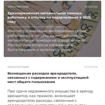
КОНСУЛЬТАЦИИ
16.06.2026
Единовременная материальная помощь
работнику к отпуску на оздоровление в 2026
году
Многие организации выплачивают своим
работникам к отпуску единовременную
материальную помощь на оздоровление.
Рассмотрим вопросы отражения в
бухгалтерском и налоговом учете
хозяйственных операций по начислению и
выплате работникам такой матпомощи.
Подписывайтесь на Telegram‑канал и Viber.
КОНСУЛЬТАЦИИ
07.07.2026
Главное об экономике Беларуси — раньше,
чем в новостях TelegramViber
Возмещение расходов арендодателя,
связанных с содержанием и эксплуатацией
мест общего пользования
При сдаче недвижимого имущества в аренду
арендатор, как правило, возмещает
арендодателю расходы, связанные с