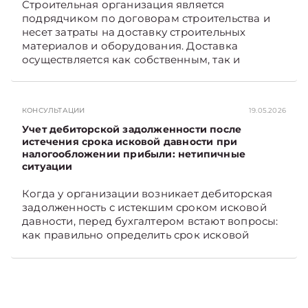
Строительная организация является
подрядчиком по договорам строительства и
несет затраты на доставку строительных
материалов и оборудования. Доставка
осуществляется как собственным, так и
наемным транспортом. Рассмотрим, как
отразить в бухгалтерском учете затраты в этом
случае. Подписывайтесь на Telegram‑канал и
КОНСУЛЬТАЦИИ
19.05.2026
Viber, чтобы не пропускать новые статьи
TelegramViber
Учет дебиторской задолженности после
истечения срока исковой давности при
налогообложении прибыли: нетипичные
ситуации
Когда у организации возникает дебиторская
задолженность с истекшим сроком исковой
давности, перед бухгалтером встают вопросы:
как правильно определить срок исковой
давности и в каком порядке списать такую
задолженность. Рассмотрим это на
практических ситуациях. Подписывайтесь на
Telegram‑канал и Viber, чтобы не пропускать
новые статьи TelegramViber