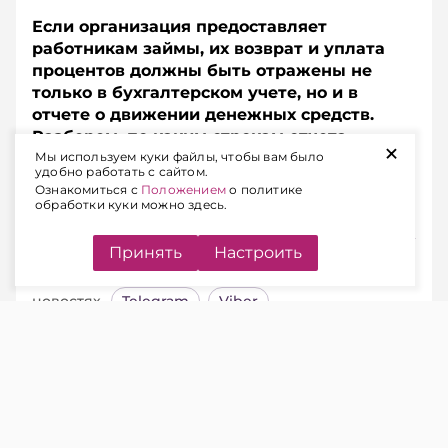
Если организация предоставляет
работникам займы, их возврат и уплата
процентов должны быть отражены не
только в бухгалтерском учете, но и в
отчете о движении денежных средств.
Разберем, по каким строкам отчета
+
показать суммы возвращенных займов и
Мы используем куки файлы, чтобы вам было
удобно работать с сайтом.
процентов, если они удерживаются из
Ознакомиться с
Положением
о политике
заработной платы работников.
обработки куки можно здесь.
Принять
Настроить
Подписывайтесь на Telegram‑канал и Viber.
Главное об экономике Беларуси — раньше, чем в
новостях
Telegram
Viber
Ситуация.
Организация предоставляет
сотрудникам займы. Возврат основного
долга и погашение процентов производятся
путем удержания из заработной платы на