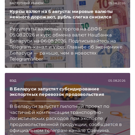
ВАЛЮТНЫЙ РЫНОК
05.08.2026
чем в новостях TelegramViber
Курсы валют на 6 августа: мировые валюты
немного дорожают, рубль слегка снизился
Результаты валютных торгов на БВФБ
05.08.2026 и курс обмена валют Нацбанка
Беларуси на 06.08.2026. Подписывайтесь на
Telegram‑канал и Viber. Главное об экономике
Беларуси — раньше, чем в новостях
TelegramViber
ВЭД
05.08.2026
В Беларуси запустят субсидирование
экспортных перевозок продовольствия
В Беларуси запустят пилотный проект по
частичной компенсации транспортно-
логистических расходов при экспорте
продовольственной продукции, сообщается в
официальном телеграм-канале Совмина.