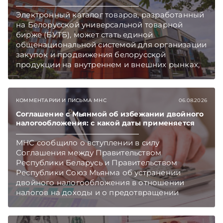
Электронный каталог товаров, разработанный
на Белорусской универсальной товарной
бирже (БУТБ), может стать единой
общенациональной системой для организации
закупок и продвижения белорусской
продукции на внутреннем и внешних рынках,
сообщает пресс-служба МАРТ.
Подписывайтесь на Telegram‑канал и Viber.
Главное об экономике Беларуси — раньше,
КОММЕНТАРИИ И ПИСЬМА МНС
06.08.2026
чем в новостях TelegramViber
Соглашение с Мьянмой об избежании двойного
налогообложения: с какой даты применяется
МНС сообщило о вступлении в силу
Соглашения между Правительством
Республики Беларусь и Правительством
Республики Союз Мьянма об устранении
двойного налогообложения в отношении
налогов на доходы и о предотвращении
избежания и уклонения от налогообложения.
Подписывайтесь на Telegram‑канал и Viber.
Главное об экономике Беларуси — раньше,