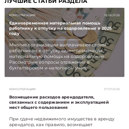
ЛУЧШИЕ СТАТЬИ РАЗДЕЛА
КОНСУЛЬТАЦИИ
16.06.2026
Единовременная материальная помощь
работнику к отпуску на оздоровление в 2026
году
Многие организации выплачивают своим
работникам к отпуску единовременную
материальную помощь на оздоровление.
Рассмотрим вопросы отражения в
бухгалтерском и налоговом учете
хозяйственных операций по начислению и
выплате работникам такой матпомощи.
Подписывайтесь на Telegram‑канал и Viber.
КОНСУЛЬТАЦИИ
07.07.2026
Главное об экономике Беларуси — раньше,
чем в новостях TelegramViber
Возмещение расходов арендодателя,
связанных с содержанием и эксплуатацией
мест общего пользования
При сдаче недвижимого имущества в аренду
арендатор, как правило, возмещает