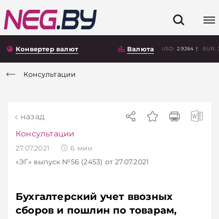
Конвертер валют
Валюта
USD:
2.9264
EUR:
Консультации
назад
Консультации
27.07.2021
6
мин
«ЭГ»
выпуск №56 (2453)
от 27.07.2021
Бухгалтерский учет ввозных
сборов и пошлин по товарам,