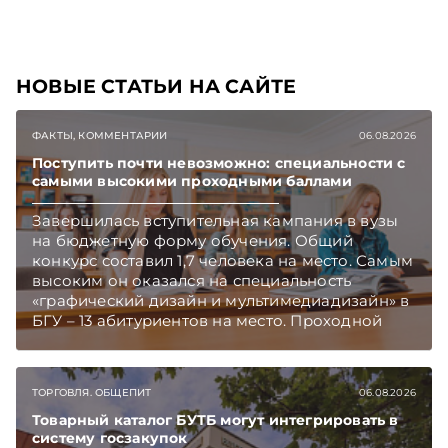
новые статьи TelegramViber
НОВЫЕ СТАТЬИ НА САЙТЕ
ФАКТЫ, КОММЕНТАРИИ
06.08.2026
Поступить почти невозможно: специальности с
самыми высокими проходными баллами
Завершилась вступительная кампания в вузы
на бюджетную форму обучения. Общий
конкурс составил 1,7 человека на место. Самым
высоким он оказался на специальность
«графический дизайн и мультимедиадизайн» в
БГУ – 13 абитуриентов на место. Проходной
балл на отдельных специальностях достиг 395.
Подписывайтесь на Telegram‑канал и Viber.
Главное об экономике Беларуси — раньше,
ТОРГОВЛЯ. ОБЩЕПИТ
06.08.2026
чем в новостях TelegramViber
Товарный каталог БУТБ могут интегрировать в
систему госзакупок