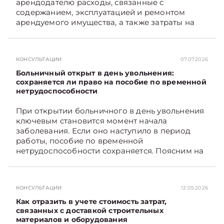
арендодателю расходы, связанные с
содержанием, эксплуатацией и ремонтом
арендуемого имущества, а также затраты на
санитарное содержание, коммунальные и
иные услуги. Возникает вопрос: как
определяется сумма возмещения расходов,
КОНСУЛЬТАЦИИ
07.07.2026
связанных с содержанием и эксплуатацией
мест общего пользования, в частности –
Больничный открыт в день увольнения:
контрольно-­пропускного пункта? Рассмотрим
сохраняется ли право на пособие по временной
нетрудоспособности
порядок их распределения. Подписывайтесь
на Telegram‑канал и Viber. Главное об
При открытии больничного в день увольнения
экономике Беларуси — раньше, чем в новостях
ключевым становится момент начала
TelegramViber
заболевания. Если оно наступило в период
работы, пособие по временной
нетрудоспособности сохраняется. Поясним на
примере. Подписывайтесь на Telegram‑канал и
Viber. Главное об экономике Беларуси —
раньше, чем в новостях TelegramViber
КОНСУЛЬТАЦИИ
12.05.2026
Как отразить в учете стоимость затрат,
связанных с доставкой строительных
материалов и оборудования