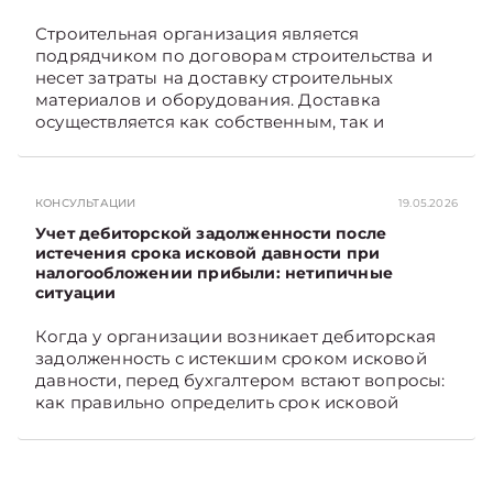
Строительная организация является
подрядчиком по договорам строительства и
несет затраты на доставку строительных
материалов и оборудования. Доставка
осуществляется как собственным, так и
наемным транспортом. Рассмотрим, как
отразить в бухгалтерском учете затраты в этом
случае. Подписывайтесь на Telegram‑канал и
КОНСУЛЬТАЦИИ
19.05.2026
Viber, чтобы не пропускать новые статьи
TelegramViber
Учет дебиторской задолженности после
истечения срока исковой давности при
налогообложении прибыли: нетипичные
ситуации
Когда у организации возникает дебиторская
задолженность с истекшим сроком исковой
давности, перед бухгалтером встают вопросы:
как правильно определить срок исковой
давности и в каком порядке списать такую
задолженность. Рассмотрим это на
практических ситуациях. Подписывайтесь на
Telegram‑канал и Viber, чтобы не пропускать