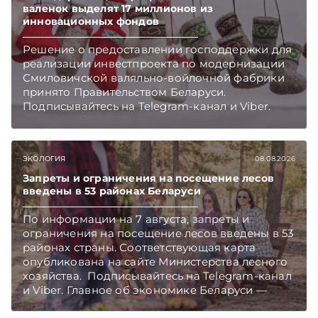
валенок выделят 17 миллионов из
инновационных фондов
Решение о предоставлении господдержки для
реализации инвестпроекта по модернизации
Смиловичской валяльно-войлочной фабрики
принято Правительством Беларуси.
Подписывайтесь на Telegram‑канал и Viber.
Главное об экономике Беларуси — раньше,
чем в новостях TelegramViber
ЭКОЛОГИЯ
08.08.2026
Запреты и ограничения на посещение лесов
введены в 53 районах Беларуси
По информации на 7 августа, запреты и
ограничения на посещение лесов введены в 53
районах страны. Соответствующая карта
опубликована на сайте Министерства лесного
хозяйства. Подписывайтесь на Telegram‑канал
и Viber. Главное об экономике Беларуси —
раньше, чем в новостях TelegramViber