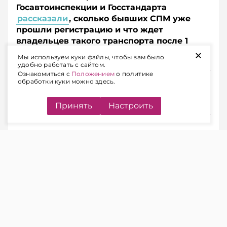
Госавтоинспекции и Госстандарта
рассказали
, сколько бывших СПМ уже
прошли регистрацию и что ждет
владельцев такого транспорта после 1
+
сентября.
Мы используем куки файлы, чтобы вам было
удобно работать с сайтом.
Ознакомиться с
Положением
о политике
Подписывайтесь на Telegram‑канал и Viber.
обработки куки можно здесь.
Главное об экономике Беларуси — раньше, чем в
новостях
Telegram
Viber
Принять
Настроить
ПЕРЕХОДНЫЙ ПЕРИОД
Заместитель начальника главного
управления – начальник управления
цифровизации и правоприменительной
деятельности главного управления ГАИ МВД
Александр Занимон напомнил, что с 1
сентября 2025 г. действует Указ № 295.
Документ скорректировал Правила