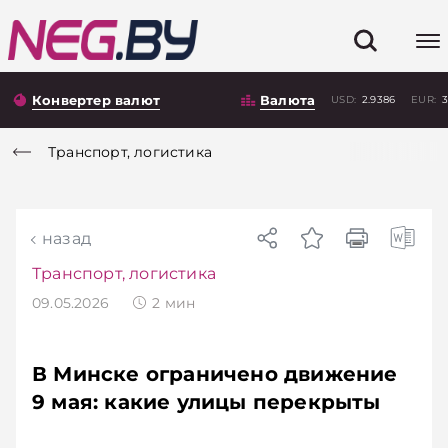
Конвертер валют
Валюта
USD:
2.9386
EUR:
3
Транспорт, логистика
назад
Транспорт, логистика
09.05.2026
2
мин
В Минске ограничено движение
9 мая: какие улицы перекрыты