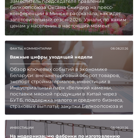
Заместитель председателя правления
Белкоопсоюза Оксана Скиндер на пресс-
конференции в Минске рассказала, как идет
заготовительный сезон-2026. Узнали, по каким
ценам у населения в настоящий момент
закупают продукцию, сколько
приемозаготовительных пунктов работает и
как изменились правила игры в текущем году.
ФАКТЫ, КОММЕНТАРИИ
08.08.2026
Подписывайтесь на Telegram‑канал и Viber.
Главное об экономике Беларуси — раньше,
Важные цифры уходящей недели
чем в новостях TelegramViber
Обзор ключевых событий в экономике
Беларуси: внешнеторговый оборот товаров,
экспорт стройматериалов, инвестиции в
Индустриальный парк «Великий камень»,
поставки мясной продукции в Китай через
БУТБ, поддержка малого и среднего бизнеса,
страховые выплаты, закупки Белкоопсоюза и
рост продаж новых автомобилей.
Подписывайтесь на Telegram‑канал и Viber.
Главное об экономике Беларуси — раньше,
ИНВЕСТИЦИИ
08.08.2026
чем в новостях TelegramViber
На модернизацию фабрики по изготовлению