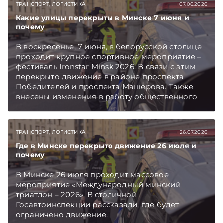
ТРАНСПОРТ, ЛОГИСТИКА
07.06.2026
Какие улицы перекрыты в Минске 7 июня и
почему
В воскресенье, 7 июня, в белорусской столице
проходит крупное спортивное мероприятие –
фестиваль Ironstar Minsk 2026. В связи с этим
перекрыто движение в районе проспекта
Победителей и проспекта Машерова. Также
внесены изменения в работу общественного
транспорта. Подписывайтесь на
Telegram‑канал и Viber. Главное об экономике
Беларуси — раньше, чем в новостях
ТРАНСПОРТ, ЛОГИСТИКА
26.07.2026
TelegramViber
Где в Минске перекрыто движение 26 июля и
почему
В Минске 26 июля проходит массовое
мероприятие «Международный минский
триатлон – 2026». В столичной
Госавтоинспекции рассказали, где будет
ограничено движение.