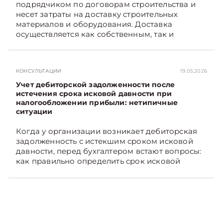
подрядчиком по договорам строительства и
несет затраты на доставку строительных
материалов и оборудования. Доставка
осуществляется как собственным, так и
наемным транспортом. Рассмотрим, как
отразить в бухгалтерском учете затраты в этом
случае. Подписывайтесь на Telegram‑канал и
КОНСУЛЬТАЦИИ
19.05.2026
Viber, чтобы не пропускать новые статьи
TelegramViber
Учет дебиторской задолженности после
истечения срока исковой давности при
налогообложении прибыли: нетипичные
ситуации
Когда у организации возникает дебиторская
задолженность с истекшим сроком исковой
давности, перед бухгалтером встают вопросы:
как правильно определить срок исковой
давности и в каком порядке списать такую
задолженность. Рассмотрим это на
практических ситуациях. Подписывайтесь на
Telegram‑канал и Viber, чтобы не пропускать
новые статьи TelegramViber