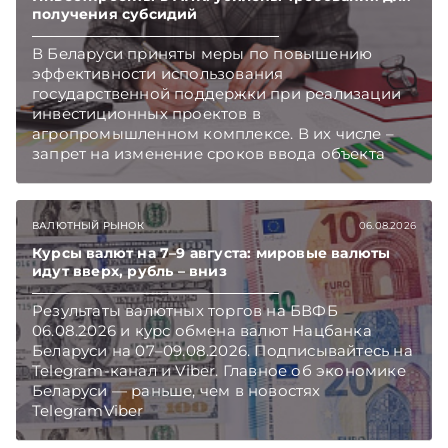
получения субсидий
В Беларуси приняты меры по повышению
эффективности использования
государственной поддержки при реализации
инвестиционных проектов в
агропромышленном комплексе. В их числе –
запрет на изменение сроков ввода объекта
инвестиций в эксплуатацию и его выхода на
проектную мощность. Подписывайтесь на
Telegram‑канал и Viber. Главное об экономике
ВАЛЮТНЫЙ РЫНОК
06.08.2026
Беларуси — раньше, чем в новостях
TelegramViber
Курсы валют на 7–9 августа: мировые валюты
идут вверх, рубль – вниз
Результаты валютных торгов на БВФБ
06.08.2026 и курс обмена валют Нацбанка
Беларуси на 07–09.08.2026. Подписывайтесь на
Telegram‑канал и Viber. Главное об экономике
Беларуси — раньше, чем в новостях
TelegramViber