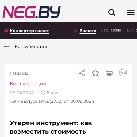
Конвертер валют
Валюта
USD:
2.9386
EUR:
Консультации
назад
Консультации
06.08.2024
8
мин
«ЭГ»
выпуск №58(2752)
от 06.08.2024
Утерян инструмент: как
возместить стоимость