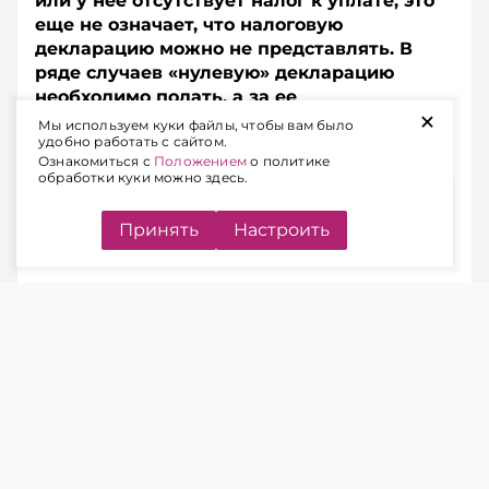
или у нее отсутствует налог к уплате, это
еще не означает, что налоговую
декларацию можно не представлять. В
ряде случаев «нулевую» декларацию
необходимо подать, а за ее
+
непредставление предусмотрена
Мы используем куки файлы, чтобы вам было
удобно работать с сайтом.
административная ответственность.
Ознакомиться с
Положением
о политике
обработки куки можно здесь.
Содержание
Принять
Настроить
КОГДА НАЛОГОВУЮ
ДЕКЛАРАЦИЮ НУЖНО
ПРЕДСТАВЛЯТЬ
ЧИТАЙТЕ ТАКЖЕ
Подоходный налог: когда в