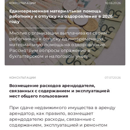
КОНСУЛЬТАЦИИ
16.06.2026
Единовременная материальная помощь
работнику к отпуску на оздоровление в 2026
году
Многие организации выплачивают своим
работникам к отпуску единовременную
материальную помощь на оздоровление.
Рассмотрим вопросы отражения в
бухгалтерском и налоговом учете
хозяйственных операций по начислению и
выплате работникам такой матпомощи.
Подписывайтесь на Telegram‑канал и Viber.
КОНСУЛЬТАЦИИ
07.07.2026
Главное об экономике Беларуси — раньше,
чем в новостях TelegramViber
Возмещение расходов арендодателя,
связанных с содержанием и эксплуатацией
мест общего пользования
При сдаче недвижимого имущества в аренду
арендатор, как правило, возмещает
арендодателю расходы, связанные с
содержанием, эксплуатацией и ремонтом