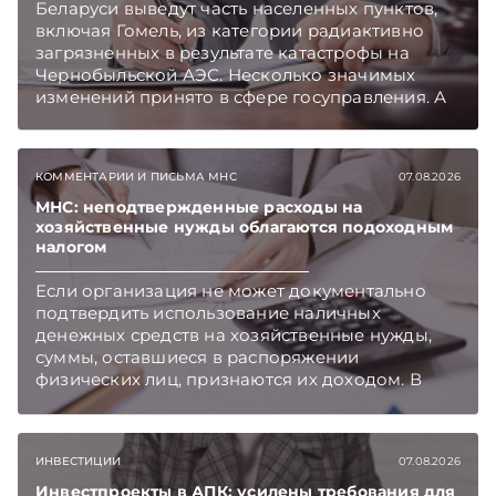
Беларуси выведут часть населенных пунктов,
включая Гомель, из категории радиактивно
загрязненных в результате катастрофы на
Чернобыльской АЭС. Несколько значимых
изменений принято в сфере госуправления. А
бизнесу вновь дали надежду на сокращение
объема нового нормативного массива,
который приходится изучать ежегодно.
КОММЕНТАРИИ И ПИСЬМА МНС
07.08.2026
Очередные меры по оптимизации
нормотворчества предусмотрены в
МНС: неподтвержденные расходы на
хозяйственные нужды облагаются подоходным
постановлении Совмина. Подписывайтесь на
налогом
Telegram‑канал и Viber. Главное об экономике
Беларуси — раньше, чем в новостях
Если организация не может документально
TelegramViber
подтвердить использование наличных
денежных средств на хозяйственные нужды,
суммы, оставшиеся в распоряжении
физических лиц, признаются их доходом. В
этом случае организация как налоговый агент
обязана исчислить, удержать и перечислить в
бюджет подоходный налог, напоминает МНС.
ИНВЕСТИЦИИ
07.08.2026
Инвестпроекты в АПК: усилены требования для