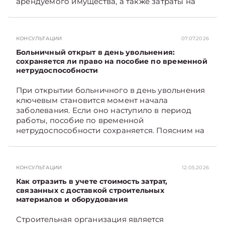
арендуемого имущества, а также затраты на
санитарное содержание, коммунальные и
иные услуги. Возникает вопрос: как
определяется сумма возмещения расходов,
КОНСУЛЬТАЦИИ
07.07.2026
связанных с содержанием и эксплуатацией
мест общего пользования, в частности –
Больничный открыт в день увольнения:
контрольно-­пропускного пункта? Рассмотрим
сохраняется ли право на пособие по временной
нетрудоспособности
порядок их распределения. Подписывайтесь
на Telegram‑канал и Viber. Главное об
При открытии больничного в день увольнения
экономике Беларуси — раньше, чем в новостях
ключевым становится момент начала
TelegramViber
заболевания. Если оно наступило в период
работы, пособие по временной
нетрудоспособности сохраняется. Поясним на
примере. Подписывайтесь на Telegram‑канал и
Viber. Главное об экономике Беларуси —
раньше, чем в новостях TelegramViber
КОНСУЛЬТАЦИИ
12.05.2026
Как отразить в учете стоимость затрат,
связанных с доставкой строительных
материалов и оборудования
Строительная организация является