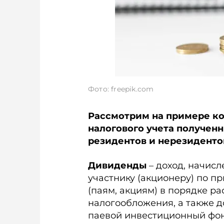
Фото: freepik.com
Рассмотрим на примере ко
налогового учета получен
резидентов и нерезиденто
Дивиденды
– доход, начис
участнику (акционеру) по 
(паям, акциям) в порядке р
налогообложения, а также 
паевой инвестиционный фо