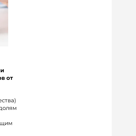
 и
в от
ества)
 долям
ющим