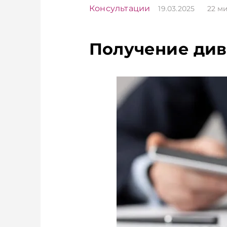
Консультации
19.03.2025
22
ми
Получение див