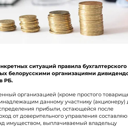
нкретных ситуаций правила бухгалтерского
ных белорусскими организациями дивидендо
в РБ.
ленный организацией (кроме простого товарищ
принадлежащим данному участнику (акционеру)
аспределения прибыли, остающейся после
доход от доверительного управления составля
нд имуществом, выплачиваемый владельцу