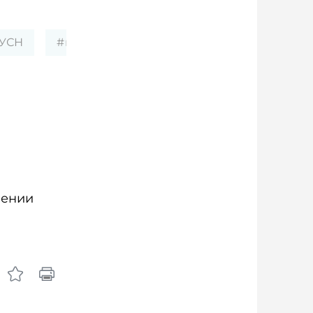
УСН
#налоговая база
нении