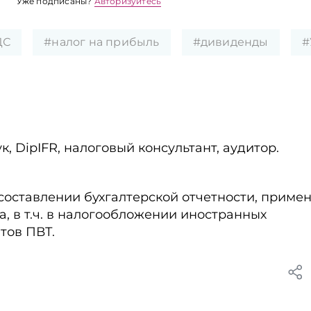
Уже подписаны?
Авторизуйтесь
ДС
#налог на прибыль
#дивиденды
#
, DipIFR, налоговый консультант, аудитор.
 составлении бухгалтерской отчетности, приме
а, в т.ч. в налогообложении иностранных
тов ПВТ.