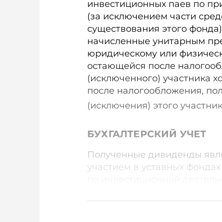
инвестиционных паев по п
(за исключением части сред
существования этого фонда
начисленные унитарным пре
юридическому или физическ
остающейся после налогооб
(исключенного) участника х
после налогообложения, по
(исключения) этого участника
БУХГАЛТЕРСКИЙ УЧЕТ
Полученные дивиденды явля
участием в уставных фондах
по инвестиционной деятельнос