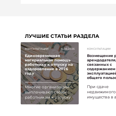
ЛУЧШИЕ СТАТЬИ РАЗДЕЛА
КОНСУЛЬТАЦИИ
16.06.2026
КОНСУЛЬТАЦИИ
Единовременная
Возмещение 
материальная помощь
арендодателя
работнику к отпуску на
связанных с
оздоровление в 2026
содержанием
году
эксплуатацие
общего польз
При сдаче
Многие организации
недвижимого
выплачивают своим
имущества в 
работникам к отпуску
арендатор, к
единовременную
правило, воз
материальную помощь
арендодател
на оздоровление.