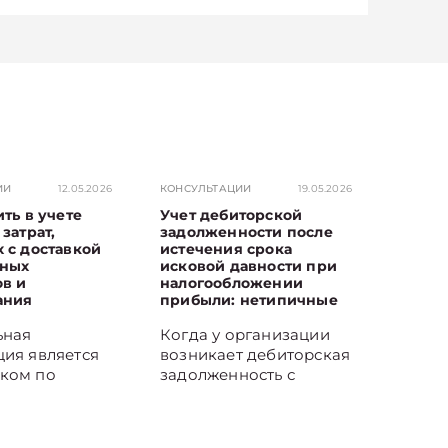
ИИ
12.05.2026
КОНСУЛЬТАЦИИ
19.05.2026
ить в учете
Учет дебиторской
затрат,
задолженности после
 с доставкой
истечения срока
ьных
исковой давности при
в и
налогообложении
ания
прибыли: нетипичные
ситуации
ьная
Когда у организации
ция является
возникает дебиторская
ком по
задолженность с
м
истекшим сроком
ства и несет
исковой давности,
а доставку
перед бухгалтером