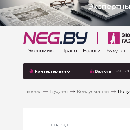
Экономика
Право
Налоги
Бухучет
Конвертер валют
Валюта
USD:
2.9
Главная
Бухучет
Консультации
Полу
назад