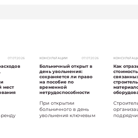
07.07.2026
КОНСУЛЬТАЦИИ
07.07.2026
КОНСУЛЬТАЦ
расходов
Больничный открыт в
Как отраз
,
день увольнения:
стоимость 
сохраняется ли право
связанных
 и
на пособие по
строител
й мест
временной
материало
ования
нетрудоспособности
оборудов
При открытии
Строител
больничного в день
организа
аренду
увольнения ключевым
подрядчи
ак
становится момент
договора
мещает
начала заболевания.
строитель
ю
Если оно наступило в
затраты н