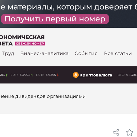
Труд
Бизнес-аналитика
События
Все статьи
Криптовалюта
386
EUR:
3.3908
RUB:
3.6365
BTC:
64,391
чение дивидендов организациями