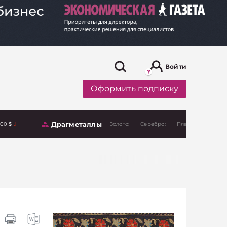
Войти
Оформить подписку
Драгметаллы
.00 $
Золото:
Серебро:
Платина: