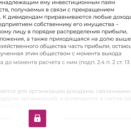
ринадлежащим ему инвестиционным паям
ств, получаемых в связи с прекращением
). К дивидендам приравниваются любые доход
дприятием собственнику его имущества –
ому лицу в порядке распределения прибыли,
ложения, а также приходящаяся на долю выш
озяйственного общества часть прибыли, оста
лученная этим обществом с момента выхода
 до момента расчета с ним (подп. 2.4 п. 2 ст. 13
ются для организации доходами, связанными
 других организаций, и включаются в состав д
ти (п. 14...