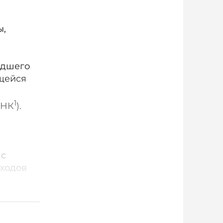
ы,
едшего
ющейся
1
 НК
).
 с
оходов