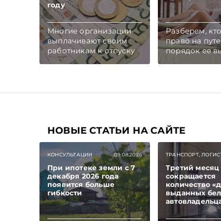
году
Многие организации
Разберем, кт
выплачивают своим
право на путе
работникам к отпуску
порядок ее в
единовременную
как определя
материальную помощь
размер оплат
на оздоровление.
которую внос
Рассмотрим вопросы
работник.
отражения в
Подписывайте
бухгалтерском и
Telegram‑кана
налоговом учете
Главное об э
хозяйственных
НОВЫЕ СТАТЬИ НА САЙТЕ
Беларуси — р
операций по
чем в новост
начислению и выплате
TelegramViber
КОНСУЛЬТАЦИИ
09.08.2026
ТРАНСПОРТ, ЛОГИС
работникам такой
При ипотеке земли с 7
Третий месяц
матпомощи.
декабря 2026 года
сокращается
Подписывайтесь на
появится больше
количество «д
Telegram‑канал и Viber.
гибкости
выданных бе
Главное об экономике
автовладельц
Беларуси — раньше,
чем в новостях