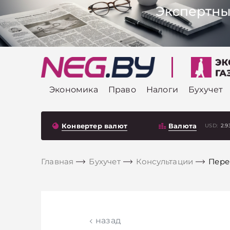
Экономика
Право
Налоги
Бухучет
Конвертер валют
Валюта
USD:
2.9
Главная
Бухучет
Консультации
Пере
назад