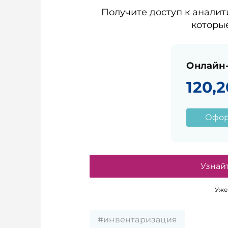
Получите доступ к аналит
которы
Онлайн-
120,2
Офор
Узнай
Уже
#инвентаризация