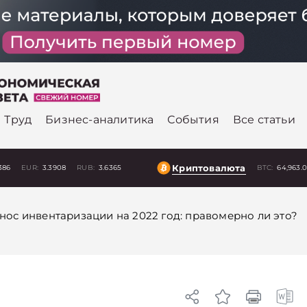
Труд
Бизнес-аналитика
События
Все статьи
Криптовалюта
386
EUR:
3.3908
RUB:
3.6365
BTC:
64,963.
нос инвентаризации на 2022 год: правомерно ли это?