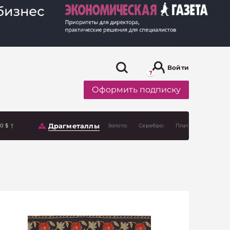
Войти
Оформить подписку
Драгметаллы
00 $
Золото:
Серебро:
Платина: