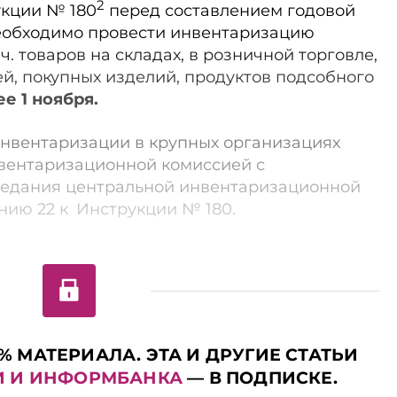
2
рукции № 180
перед составлением годовой
необходимо провести инвентаризацию
ч. товаров на складах, в розничной торговле,
й, покупных изделий, продуктов подсобного
ее 1 ноября.
инвентаризации в крупных организациях
вентаризационной комиссией с
седания центральной инвентаризационной
нию 22 к Инструкции № 180.
% МАТЕРИАЛА. ЭТА И ДРУГИЕ СТАТЬИ
И И ИНФОРМБАНКА
— В ПОДПИСКЕ.