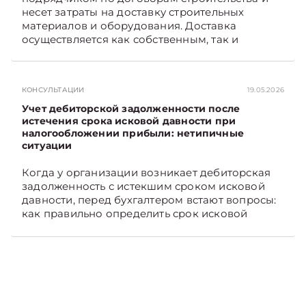
несет затраты на доставку строительных
материалов и оборудования. Доставка
осуществляется как собственным, так и
наемным транспортом. Рассмотрим, как
отразить в бухгалтерском учете затраты в этом
случае. Подписывайтесь на Telegram‑канал и
КОНСУЛЬТАЦИИ
19.05.2026
Viber, чтобы не пропускать новые статьи
TelegramViber
Учет дебиторской задолженности после
истечения срока исковой давности при
налогообложении прибыли: нетипичные
ситуации
Когда у организации возникает дебиторская
задолженность с истекшим сроком исковой
давности, перед бухгалтером встают вопросы:
как правильно определить срок исковой
давности и в каком порядке списать такую
задолженность. Рассмотрим это на
практических ситуациях. Подписывайтесь на
Telegram‑канал и Viber, чтобы не пропускать
новые статьи TelegramViber