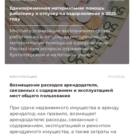
Единовременная материальная помощь
работнику к отпуску на оздоровление в 2026
году
Многие организации выплачивают своим
работникам к отпуску единовременную
материальную помощь на оздоровление.
Рассмотрим вопросы отражения в
бухгалтерском и налоговом учете
хозяйственных операций по начислению и
выплате работникам такой матпомощи.
Подписывайтесь на Telegram‑канал и Viber.
КОНСУЛЬТАЦИИ
07.07.2026
Главное об экономике Беларуси — раньше,
чем в новостях TelegramViber
Возмещение расходов арендодателя,
связанных с содержанием и эксплуатацией
мест общего пользования
При сдаче недвижимого имущества в аренду
арендатор, как правило, возмещает
арендодателю расходы, связанные с
содержанием, эксплуатацией и ремонтом
арендуемого имущества, а также затраты на