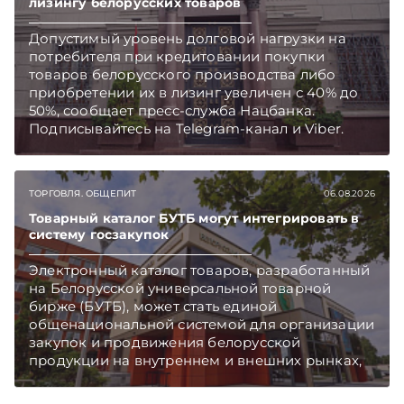
лизингу белорусских товаров
Допустимый уровень долговой нагрузки на
потребителя при кредитовании покупки
товаров белорусского производства либо
приобретении их в лизинг увеличен с 40% до
50%, сообщает пресс-служба Нацбанка.
Подписывайтесь на Telegram‑канал и Viber.
Главное об экономике Беларуси — раньше,
чем в новостях TelegramViber
ТОРГОВЛЯ. ОБЩЕПИТ
06.08.2026
Товарный каталог БУТБ могут интегрировать в
систему госзакупок
Электронный каталог товаров, разработанный
на Белорусской универсальной товарной
бирже (БУТБ), может стать единой
общенациональной системой для организации
закупок и продвижения белорусской
продукции на внутреннем и внешних рынках,
сообщает пресс-служба МАРТ.
Подписывайтесь на Telegram‑канал и Viber.