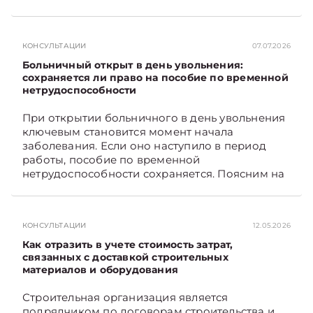
санитарное содержание, коммунальные и
иные услуги. Возникает вопрос: как
определяется сумма возмещения расходов,
КОНСУЛЬТАЦИИ
07.07.2026
связанных с содержанием и эксплуатацией
мест общего пользования, в частности –
Больничный открыт в день увольнения:
контрольно-­пропускного пункта? Рассмотрим
сохраняется ли право на пособие по временной
нетрудоспособности
порядок их распределения. Подписывайтесь
на Telegram‑канал и Viber. Главное об
При открытии больничного в день увольнения
экономике Беларуси — раньше, чем в новостях
ключевым становится момент начала
TelegramViber
заболевания. Если оно наступило в период
работы, пособие по временной
нетрудоспособности сохраняется. Поясним на
примере. Подписывайтесь на Telegram‑канал и
Viber. Главное об экономике Беларуси —
раньше, чем в новостях TelegramViber
КОНСУЛЬТАЦИИ
12.05.2026
Как отразить в учете стоимость затрат,
связанных с доставкой строительных
материалов и оборудования
Строительная организация является
подрядчиком по договорам строительства и