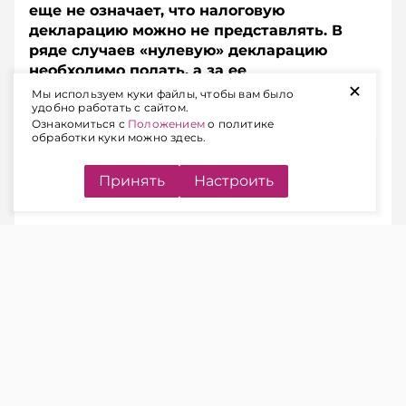
еще не означает, что налоговую
декларацию можно не представлять. В
ряде случаев «нулевую» декларацию
необходимо подать, а за ее
+
непредставление предусмотрена
Мы используем куки файлы, чтобы вам было
удобно работать с сайтом.
административная ответственность.
Ознакомиться с
Положением
о политике
обработки куки можно здесь.
Содержание
Принять
Настроить
КОГДА НАЛОГОВУЮ
ДЕКЛАРАЦИЮ НУЖНО
ПРЕДСТАВЛЯТЬ
ЧИТАЙТЕ ТАКЖЕ
Подоходный налог: когда в
декларации может появиться