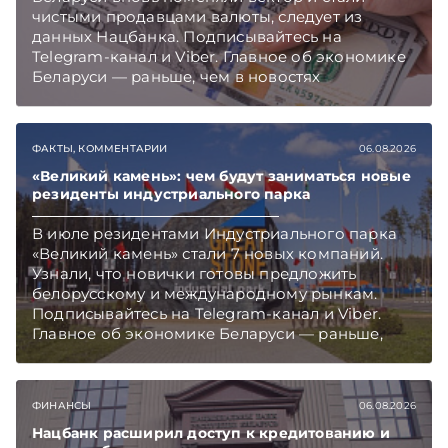
чистыми продавцами валюты, следует из
данных Нацбанка. Подписывайтесь на
Telegram‑канал и Viber. Главное об экономике
Беларуси — раньше, чем в новостях
TelegramViber
ФАКТЫ, КОММЕНТАРИИ
06.08.2026
«Великий камень»: чем будут заниматься новые
резиденты индустриального парка
В июле резидентами Индустриального парка
«Великий камень» стали 7 новых компаний.
Узнали, что новички готовы предложить
белорусскому и международному рынкам.
Подписывайтесь на Telegram‑канал и Viber.
Главное об экономике Беларуси — раньше,
чем в новостях TelegramViber
ФИНАНСЫ
06.08.2026
Нацбанк расширил доступ к кредитованию и