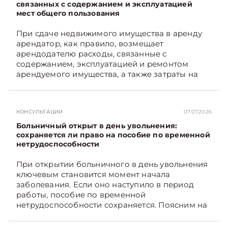
связанных с содержанием и эксплуатацией
мест общего пользования
При сдаче недвижимого имущества в аренду
арендатор, как правило, возмещает
арендодателю расходы, связанные с
содержанием, эксплуатацией и ремонтом
арендуемого имущества, а также затраты на
санитарное содержание, коммунальные и
иные услуги. Возникает вопрос: как
определяется сумма возмещения расходов,
КОНСУЛЬТАЦИИ
07.07.2026
связанных с содержанием и эксплуатацией
мест общего пользования, в частности –
Больничный открыт в день увольнения:
контрольно-­пропускного пункта? Рассмотрим
сохраняется ли право на пособие по временной
нетрудоспособности
порядок их распределения. Подписывайтесь
на Telegram‑канал и Viber. Главное об
При открытии больничного в день увольнения
экономике Беларуси — раньше, чем в новостях
ключевым становится момент начала
TelegramViber
заболевания. Если оно наступило в период
работы, пособие по временной
нетрудоспособности сохраняется. Поясним на
примере. Подписывайтесь на Telegram‑канал и
Viber. Главное об экономике Беларуси —