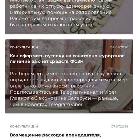
работникам к отпуску единовременную
материальную помощь на оздоровление.
Рассмотрим вопросы отражения в
бухгалтерском и налоговом учете
хозяйственных операций по начислению и
выплате работникам такой матпомощи.
Подписывайтесь на Telegram‑канал и Viber.
КОНСУЛЬТАЦИИ
04.08.2026
Главное об экономике Беларуси — раньше,
чем в новостях TelegramViber
Как оформить путевку на санаторно-курортное
лечение за счет средств ФСЗН
Разберем, кто имеет право на путевку, каков
порядок ее выдачи и как определяется размер
оплаты, которую вносит работник.
Подписывайтесь на Telegram‑канал и Viber.
Главное об экономике Беларуси — раньше,
чем в новостях TelegramViber
КОНСУЛЬТАЦИИ
07.07.2026
Возмещение расходов арендодателя,