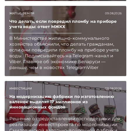
Беларуси — раньше, чем в новостях
TelegramViber
ЖИЛЬЕ, ЗЕМЛЯ
09.08.2026
Что делать, если повредил пломбу на приборе
учета воды: ответ МЖКХ
В Министерстве жилищно-коммунального
хозяйства объяснили, что делать гражданам,
если они повредили пломбу на приборе учета
воды. Подписывайтесь на Telegram‑канал и
Viber. Главное об экономике Беларуси —
раньше, чем в новостях TelegramViber
ИНВЕСТИЦИИ
08.08.2026
На модернизацию фабрики по изготовлению
валенок выделят 17 миллионов из
инновационных фондов
Решение о предоставлении господдержки для
реализации инвестпроекта по модернизации
Смиловичской валяльно-войлочной фабрики