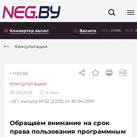
Конвертер валют
Валюта
USD:
2.9386
EUR:
3
Консультации
назад
Консультации
30.04.2019
6
мин
«ЭГ»
выпуск №32 (2233)
от 30.04.2019
Обращаем внимание на срок
права пользования программным