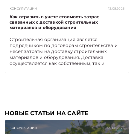
раньше, чем в новостях TelegramViber
КОНСУЛЬТАЦИИ
12.05.2026
Как отразить в учете стоимость затрат,
связанных с доставкой строительных
материалов и оборудования
Строительная организация является
подрядчиком по договорам строительства и
несет затраты на доставку строительных
материалов и оборудования. Доставка
осуществляется как собственным, так и
наемным транспортом. Рассмотрим, как
отразить в бухгалтерском учете затраты в этом
случае. Подписывайтесь на Telegram‑канал и
Viber, чтобы не пропускать новые статьи
TelegramViber
НОВЫЕ СТАТЬИ НА САЙТЕ
КОНСУЛЬТАЦИИ
09.08.2026