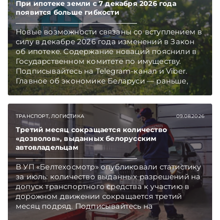
При ипотеке земли с 7 декабря 2026 года
появится больше гибкости
Новые возможности связаны со вступлением в
силу в декабре 2026 года изменений в Закон
об ипотеке. Содержание новаций пояснили в
Государственном комитете по имуществу.
Подписывайтесь на Telegram‑канал и Viber.
Главное об экономике Беларуси — раньше,
чем в новостях TelegramViber
ТРАНСПОРТ, ЛОГИСТИКА
09.08.2026
Третий месяц сокращается количество
«дозволов», выданных белорусским
автовладельцам
В УП «Белтехосмотр» опубликовали статистику
за июль: количество выданных разрешений на
допуск транспортного средства к участию в
дорожном движении сокращается третий
месяц подряд. Подписывайтесь на
Telegram‑канал и Viber. Главное об экономике