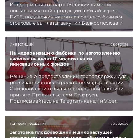
Индустриальный парк «Великий камень»,
поставки мясной продукции в Китай через
БУТБ, поддержка малого и среднего бизнеса,
страховые выплаты, закупки Белкоопсоюза и
рост продаж новых автомобилей.
Подписывайтесь на Telegram‑канал и Viber.
Главное об экономике Беларуси — раньше,
ИНВЕСТИЦИИ
08.08.2026
чем в новостях TelegramViber
На модернизацию фабрики по изготовлению
валенок выделят 17 миллионов из
инновационных фондов
Решение о предоставлении господдержки для
реализации инвестпроекта по модернизации
Смиловичской валяльно-войлочной фабрики
принято Правительством Беларуси.
Подписывайтесь на Telegram‑канал и Viber.
Главное об экономике Беларуси — раньше,
чем в новостях TelegramViber
ТОРГОВЛЯ. ОБЩЕПИТ
08.08.2026
Заготовка плодоовощной и дикорастущей
продукции у населения: цены, объемы и новые