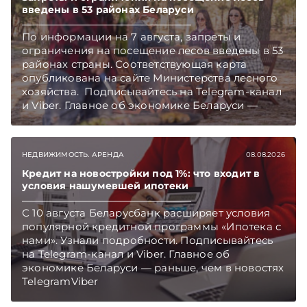
введены в 53 районах Беларуси
По информации на 7 августа, запреты и
ограничения на посещение лесов введены в 53
районах страны. Соответствующая карта
опубликована на сайте Министерства лесного
хозяйства. Подписывайтесь на Telegram‑канал
и Viber. Главное об экономике Беларуси —
раньше, чем в новостях TelegramViber
НЕДВИЖИМОСТЬ. АРЕНДА
08.08.2026
Кредит на новостройки под 1%: что входит в
условия нашумевшей ипотеки
С 10 августа Беларусбанк расширяет условия
популярной кредитной программы «Ипотека с
нами». Узнали подробности. Подписывайтесь
на Telegram‑канал и Viber. Главное об
экономике Беларуси — раньше, чем в новостях
TelegramViber