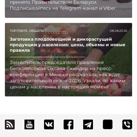
принято Правительством Беларуси.
Подписывайтесь на Telegram‑канал и Viber.
Главное об экономике Беларуси — раньше,
чем в новостях TelegramViber
ТОРГОВЛЯ. ОБЩЕПИТ
08.08.2026
Заготовка плодоовощной и дикорастущей
продукции у населения: цены, объемы и новые
правила
Заместитель председателя правления
Белкоопсоюза Оксана Скиндер на пресс-
конференции в Минске рассказала, как идет
заготовительный сезон-2026. Узнали, по каким
ценам у населения в настоящий момент
закупают продукцию, сколько
приемозаготовительных пунктов работает и
как изменились правила игры в текущем году.
Подписывайтесь на Telegram‑канал и Viber.
Главное об экономике Беларуси — раньше,
чем в новостях TelegramViber