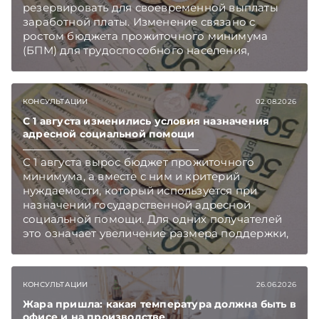
резервировать для своевременной выплаты
заработной платы. Изменение связано с
ростом бюджета прожиточного минимума
(БПМ) для трудоспособного населения,
сообщает Минтруда и соцзащиты.
Подписывайтесь на Telegram‑канал и Viber.
Главное об экономике Беларуси — раньше,
КОНСУЛЬТАЦИИ
02.08.2026
чем в новостях TelegramViber
С 1 августа изменились условия назначения
адресной социальной помощи
С 1 августа вырос бюджет прожиточного
минимума, а вместе с ним и критерий
нуждаемости, который используется при
назначении государственной адресной
социальной помощи. Для одних получателей
это означает увеличение размера поддержки,
а для других повышение порога дохода
открывает возможность обратиться за такой
помощью. Подписывайтесь на Telegram‑канал
КОНСУЛЬТАЦИИ
26.06.2026
и Viber. Главное об экономике Беларуси —
раньше, чем в новостях TelegramViber
Жара пришла: какая температура должна быть в
офисе и на производстве