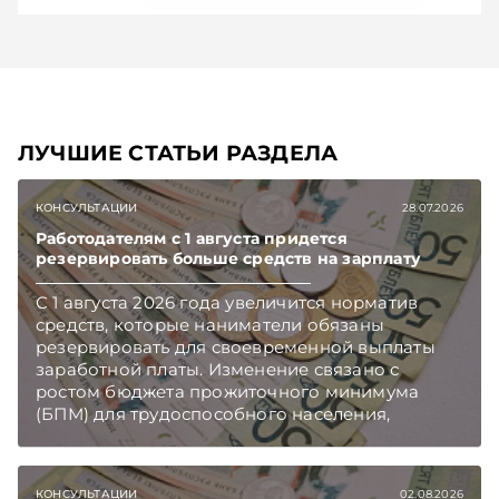
ЛУЧШИЕ СТАТЬИ РАЗДЕЛА
КОНСУЛЬТАЦИИ
28.07.2026
Работодателям с 1 августа придется
резервировать больше средств на зарплату
С 1 августа 2026 года увеличится норматив
средств, которые наниматели обязаны
резервировать для своевременной выплаты
заработной платы. Изменение связано с
ростом бюджета прожиточного минимума
(БПМ) для трудоспособного населения,
сообщает Минтруда и соцзащиты.
Подписывайтесь на Telegram‑канал и Viber.
Главное об экономике Беларуси — раньше,
КОНСУЛЬТАЦИИ
02.08.2026