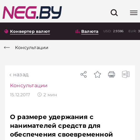
Конвертер валют
Валюта
USD:
2.9386
EUR:
3
Консультации
назад
Консультации
15.12.2017
2
мин
О размере удержания с
нанимателей средств для
обеспечения своевременной