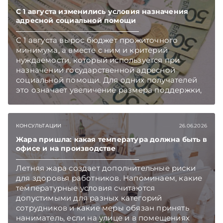
чем в новостях TelegramViber
С 1 августа изменились условия назначения
адресной социальной помощи
С 1 августа вырос бюджет прожиточного
минимума, а вместе с ним и критерий
нуждаемости, который используется при
назначении государственной адресной
социальной помощи. Для одних получателей
это означает увеличение размера поддержки,
а для других повышение порога дохода
открывает возможность обратиться за такой
помощью. Подписывайтесь на Telegram‑канал
КОНСУЛЬТАЦИИ
26.06.2026
и Viber. Главное об экономике Беларуси —
раньше, чем в новостях TelegramViber
Жара пришла: какая температура должна быть в
офисе и на производстве
Летняя жара создает дополнительные риски
для здоровья работников. Напоминаем, какие
температурные условия считаются
допустимыми для разных категорий
сотрудников и какие меры обязан принять
наниматель, если на улице и в помещениях