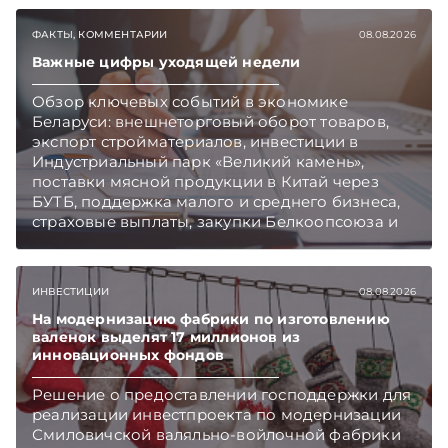
ФАКТЫ, КОММЕНТАРИИ
08.08.2026
Важные цифры уходящей недели
Обзор ключевых событий в экономике
Беларуси: внешнеторговый оборот товаров,
экспорт стройматериалов, инвестиции в
Индустриальный парк «Великий камень»,
поставки мясной продукции в Китай через
БУТБ, поддержка малого и среднего бизнеса,
страховые выплаты, закупки Белкоопсоюза и
рост продаж новых автомобилей.
Подписывайтесь на Telegram‑канал и Viber.
Главное об экономике Беларуси — раньше,
ИНВЕСТИЦИИ
08.08.2026
чем в новостях TelegramViber
На модернизацию фабрики по изготовлению
валенок выделят 17 миллионов из
инновационных фондов
Решение о предоставлении господдержки для
реализации инвестпроекта по модернизации
Смиловичской валяльно-войлочной фабрики