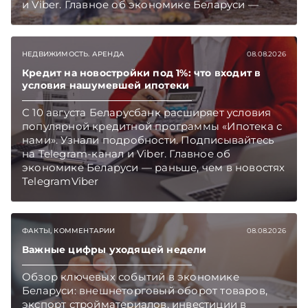
и Viber. Главное об экономике Беларуси —
раньше, чем в новостях TelegramViber
НЕДВИЖИМОСТЬ. АРЕНДА
08.08.2026
Кредит на новостройки под 1%: что входит в
условия нашумевшей ипотеки
С 10 августа Беларусбанк расширяет условия
популярной кредитной программы «Ипотека с
нами». Узнали подробности. Подписывайтесь
на Telegram‑канал и Viber. Главное об
экономике Беларуси — раньше, чем в новостях
TelegramViber
ФАКТЫ, КОММЕНТАРИИ
08.08.2026
Важные цифры уходящей недели
Обзор ключевых событий в экономике
Беларуси: внешнеторговый оборот товаров,
экспорт стройматериалов, инвестиции в