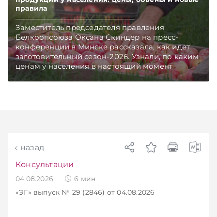
правила
Заместитель председателя правления
Белкоопсоюза Оксана Скиндер на пресс-
конференции в Минске рассказала, как идет
заготовительный сезон-2026. Узнали, по каким
ценам у населения в настоящий момент
закупают продукцию, сколько
приемозаготовительных пунктов работает и
как изменились правила игры в текущем году.
Подписывайтесь на Telegram‑канал и Viber.
Главное об экономике Беларуси — раньше,
чем в новостях TelegramViber
назад
Консультации
04.08.2026
6
мин
«ЭГ»
выпуск № 29 (2846)
от 04.08.2026