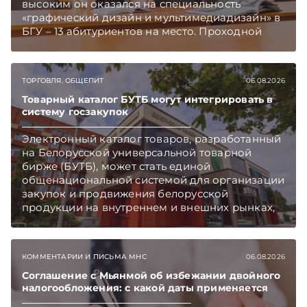
высоким он оказался на специальность
«графический дизайн и мультимедиадизайн» в
БГУ – 13 абитуриентов на место. Проходной
балл на отдельных специальностях достиг 395.
Подписывайтесь на Telegram‑канал и Viber.
Главное об экономике Беларуси — раньше,
ТОРГОВЛЯ. ОБЩЕПИТ
06.08.2026
чем в новостях TelegramViber
Товарный каталог БУТБ могут интегрировать в
систему госзакупок
Электронный каталог товаров, разработанный
на Белорусской универсальной товарной
бирже (БУТБ), может стать единой
общенациональной системой для организации
закупок и продвижения белорусской
продукции на внутреннем и внешних рынках,
сообщает пресс-служба МАРТ.
Подписывайтесь на Telegram‑канал и Viber.
Главное об экономике Беларуси — раньше,
КОММЕНТАРИИ И ПИСЬМА МНС
06.08.2026
чем в новостях TelegramViber
Соглашение с Мьянмой об избежании двойного
налогообложения: с какой даты применяется