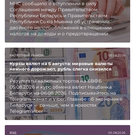
МНС сообщило о вступлении в силу
Соглашения между Правительством
Республики Беларусь и Правительством
Республики Союз Мьянма об устранении
двойного налогообложения в отношении
налогов на доходы и о предотвращении
избежания и уклонения от налогообложения.
Подписывайтесь на Telegram‑канал и Viber.
Главное об экономике Беларуси — раньше,
ВАЛЮТНЫЙ РЫНОК
05.08.2026
чем в новостях TelegramViber
Курсы валют на 6 августа: мировые валюты
немного дорожают, рубль слегка снизился
Результаты валютных торгов на БВФБ
05.08.2026 и курс обмена валют Нацбанка
Беларуси на 06.08.2026. Подписывайтесь на
Telegram‑канал и Viber. Главное об экономике
Беларуси — раньше, чем в новостях
TelegramViber
ВЭД
05.08.2026