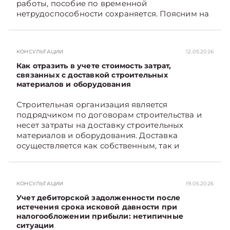
работы, пособие по временной
нетрудоспособности сохраняется. Поясним на
примере. Подписывайтесь на Telegram‑канал и
Viber. Главное об экономике Беларуси —
раньше, чем в новостях TelegramViber
КОНСУЛЬТАЦИИ
12.05.2026
Как отразить в учете стоимость затрат,
связанных с доставкой строительных
материалов и оборудования
Строительная организация является
подрядчиком по договорам строительства и
несет затраты на доставку строительных
материалов и оборудования. Доставка
осуществляется как собственным, так и
наемным транспортом. Рассмотрим, как
отразить в бухгалтерском учете затраты в этом
случае. Подписывайтесь на Telegram‑канал и
КОНСУЛЬТАЦИИ
19.05.2026
Viber, чтобы не пропускать новые статьи
TelegramViber
Учет дебиторской задолженности после
истечения срока исковой давности при
налогообложении прибыли: нетипичные
ситуации