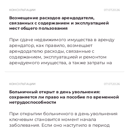
выплате работникам такой матпомощи.
Подписывайтесь на Telegram‑канал и Viber.
КОНСУЛЬТАЦИИ
07.07.2026
Главное об экономике Беларуси — раньше,
чем в новостях TelegramViber
Возмещение расходов арендодателя,
связанных с содержанием и эксплуатацией
мест общего пользования
При сдаче недвижимого имущества в аренду
арендатор, как правило, возмещает
арендодателю расходы, связанные с
содержанием, эксплуатацией и ремонтом
арендуемого имущества, а также затраты на
санитарное содержание, коммунальные и
иные услуги. Возникает вопрос: как
определяется сумма возмещения расходов,
КОНСУЛЬТАЦИИ
07.07.2026
связанных с содержанием и эксплуатацией
мест общего пользования, в частности –
Больничный открыт в день увольнения:
контрольно-­пропускного пункта? Рассмотрим
сохраняется ли право на пособие по временной
нетрудоспособности
порядок их распределения. Подписывайтесь
на Telegram‑канал и Viber. Главное об
При открытии больничного в день увольнения
экономике Беларуси — раньше, чем в новостях
ключевым становится момент начала
TelegramViber
заболевания. Если оно наступило в период