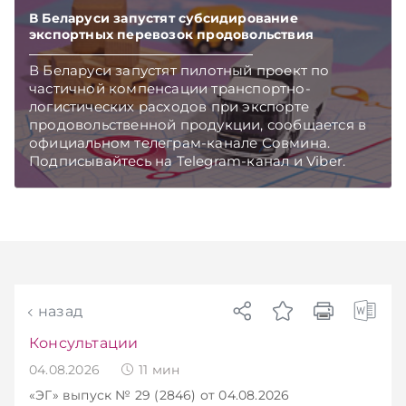
В Беларуси запустят субсидирование
экспортных перевозок продовольствия
В Беларуси запустят пилотный проект по
частичной компенсации транспортно-
логистических расходов при экспорте
продовольственной продукции, сообщается в
официальном телеграм-канале Совмина.
Подписывайтесь на Telegram‑канал и Viber.
Главное об экономике Беларуси — раньше,
чем в новостях TelegramViber
назад
Консультации
04.08.2026
11
мин
«ЭГ»
выпуск № 29 (2846)
от 04.08.2026