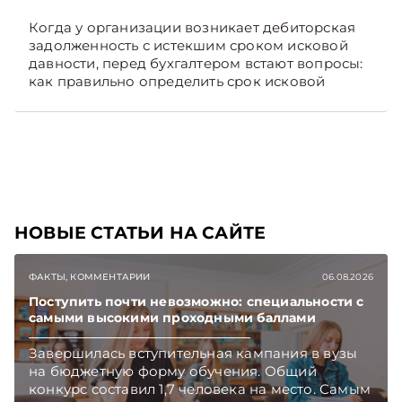
Когда у организации возникает дебиторская
задолженность с истекшим сроком исковой
давности, перед бухгалтером встают вопросы:
как правильно определить срок исковой
давности и в каком порядке списать такую
задолженность. Рассмотрим это на
практических ситуациях. Подписывайтесь на
Telegram‑канал и Viber, чтобы не пропускать
новые статьи TelegramViber
НОВЫЕ СТАТЬИ НА САЙТЕ
ФАКТЫ, КОММЕНТАРИИ
06.08.2026
Поступить почти невозможно: специальности с
самыми высокими проходными баллами
Завершилась вступительная кампания в вузы
на бюджетную форму обучения. Общий
конкурс составил 1,7 человека на место. Самым