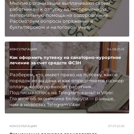
Многие организации выплачивают своим
работникам к отпуску единовременную
материальную помощь на оздоровление.
Рассмотрим вопросы отражения в
бухгалтерском и налоговом учете
хозяйственных операций по начислению и
выплате работникам такой матпомощи.
Подписывайтесь на Telegram‑канал и Viber.
КОНСУЛЬТАЦИИ
04.08.2026
Главное об экономике Беларуси — раньше,
чем в новостях TelegramViber
Как оформить путевку на санаторно-курортное
лечение за счет средств ФСЗН
Разберем, кто имеет право на путевку, каков
порядок ее выдачи и как определяется размер
оплаты, которую вносит работник.
Подписывайтесь на Telegram‑канал и Viber.
Главное об экономике Беларуси — раньше,
чем в новостях TelegramViber
КОНСУЛЬТАЦИИ
07.07.2026