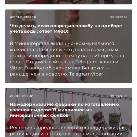
Telegram‑канал и Viber. Главное об экономике
Беларуси — раньше, чем в новостях
TelegramViber
ЖИЛЬЕ, ЗЕМЛЯ
09.08.2026
Что делать, если повредил пломбу на приборе
учета воды: ответ МЖКХ
В Министерстве жилищно-коммунального
хозяйства объяснили, что делать гражданам,
если они повредили пломбу на приборе учета
воды. Подписывайтесь на Telegram‑канал и
Viber. Главное об экономике Беларуси —
раньше, чем в новостях TelegramViber
ИНВЕСТИЦИИ
08.08.2026
На модернизацию фабрики по изготовлению
валенок выделят 17 миллионов из
инновационных фондов
Решение о предоставлении господдержки для
реализации инвестпроекта по модернизации