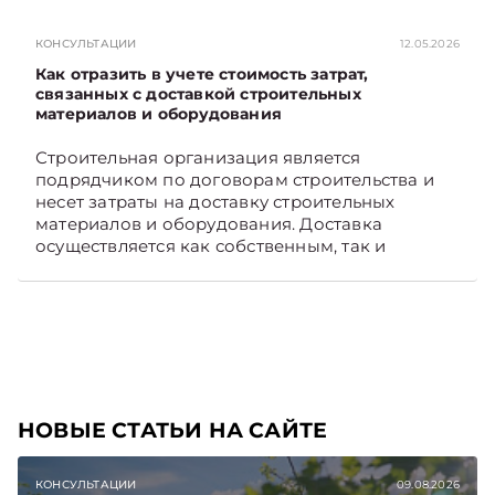
Viber. Главное об экономике Беларуси —
раньше, чем в новостях TelegramViber
КОНСУЛЬТАЦИИ
12.05.2026
Как отразить в учете стоимость затрат,
связанных с доставкой строительных
материалов и оборудования
Строительная организация является
подрядчиком по договорам строительства и
несет затраты на доставку строительных
материалов и оборудования. Доставка
осуществляется как собственным, так и
наемным транспортом. Рассмотрим, как
отразить в бухгалтерском учете затраты в этом
случае. Подписывайтесь на Telegram‑канал и
Viber, чтобы не пропускать новые статьи
TelegramViber
НОВЫЕ СТАТЬИ НА САЙТЕ
КОНСУЛЬТАЦИИ
09.08.2026