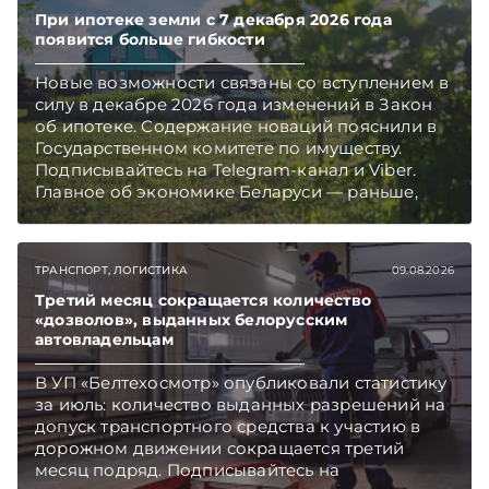
При ипотеке земли с 7 декабря 2026 года
появится больше гибкости
Новые возможности связаны со вступлением в
силу в декабре 2026 года изменений в Закон
об ипотеке. Содержание новаций пояснили в
Государственном комитете по имуществу.
Подписывайтесь на Telegram‑канал и Viber.
Главное об экономике Беларуси — раньше,
чем в новостях TelegramViber
ТРАНСПОРТ, ЛОГИСТИКА
09.08.2026
Третий месяц сокращается количество
«дозволов», выданных белорусским
автовладельцам
В УП «Белтехосмотр» опубликовали статистику
за июль: количество выданных разрешений на
допуск транспортного средства к участию в
дорожном движении сокращается третий
месяц подряд. Подписывайтесь на