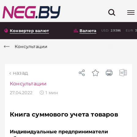
Конвертер валют
Валюта
USD:
2.9386
EUR:
3
Консультации
назад
Консультации
27.04.2022
1
мин
Книга суммового учета товаров
Индивидуальные предприниматели