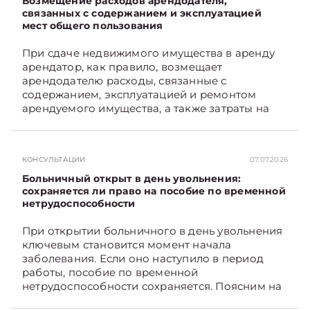
Возмещение расходов арендодателя,
связанных с содержанием и эксплуатацией
мест общего пользования
При сдаче недвижимого имущества в аренду
арендатор, как правило, возмещает
арендодателю расходы, связанные с
содержанием, эксплуатацией и ремонтом
арендуемого имущества, а также затраты на
санитарное содержание, коммунальные и
иные услуги. Возникает вопрос: как
определяется сумма возмещения расходов,
КОНСУЛЬТАЦИИ
07.07.2026
связанных с содержанием и эксплуатацией
мест общего пользования, в частности –
Больничный открыт в день увольнения:
контрольно-­пропускного пункта? Рассмотрим
сохраняется ли право на пособие по временной
нетрудоспособности
порядок их распределения. Подписывайтесь
на Telegram‑канал и Viber. Главное об
При открытии больничного в день увольнения
экономике Беларуси — раньше, чем в новостях
ключевым становится момент начала
TelegramViber
заболевания. Если оно наступило в период
работы, пособие по временной
нетрудоспособности сохраняется. Поясним на
примере. Подписывайтесь на Telegram‑канал и