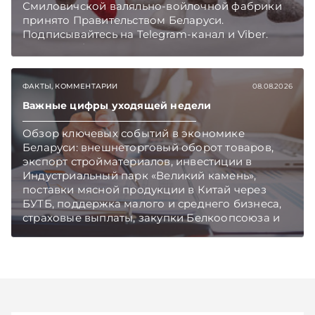
Смиловичской валяльно-войлочной фабрики
принято Правительством Беларуси.
Подписывайтесь на Telegram‑канал и Viber.
Главное об экономике Беларуси — раньше,
чем в новостях TelegramViber
ФАКТЫ, КОММЕНТАРИИ
08.08.2026
Важные цифры уходящей недели
Обзор ключевых событий в экономике
Беларуси: внешнеторговый оборот товаров,
экспорт стройматериалов, инвестиции в
Индустриальный парк «Великий камень»,
поставки мясной продукции в Китай через
БУТБ, поддержка малого и среднего бизнеса,
страховые выплаты, закупки Белкоопсоюза и
рост продаж новых автомобилей.
Подписывайтесь на Telegram‑канал и Viber.
Главное об экономике Беларуси — раньше,
чем в новостях TelegramViber