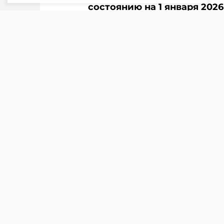
состоянию на 1 января 2026
TelegramViber
налога.
Подписывайтесь на Telegram‑канал 
в новостях
Telegram
Viber
Ситуация.
Организация в ма
Вправе ли организация про
приобретенного в мае 2026
исчислении налога на нед
Ответ:
Не вправе.
НАЛОГ НА НЕДВИЖИМОС
Налогом на недвижимость о