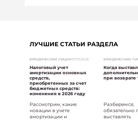
ЛУЧШИЕ СТАТЬИ РАЗДЕЛА
ЮРИДИЧЕСКИМ ЛИЦАМ
07.07.2026
ЮРИДИЧЕСКИМ Л
Налоговый учет
Когда выставл
амортизации основных
дополнитель
средств,
при возврате 
приобретенных за счет
бюджетных средств:
изменения в 2026 году
Рассмотрим, какие
Разберемся,
новации в учете
обязательно 
амортизации и
выставлять
переоценки объектов
дополнитель
основных средств,
продавцу при
стоимость которых
товаров, если