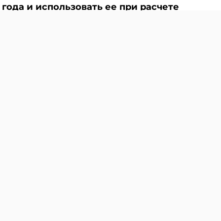
 года и использовать ее при расчете
и Viber. Главное об экономике Беларуси — раньше, чем
е 2026 г. приобрела здание.
вести на 01.01.2026 независимую оценку
 г. здания для применения ее при
вижимость?
ТЬ ПО ПРИОБРЕТЕННОМУ ЗДАНИЮ
благаются состоящие на бухгалтерском