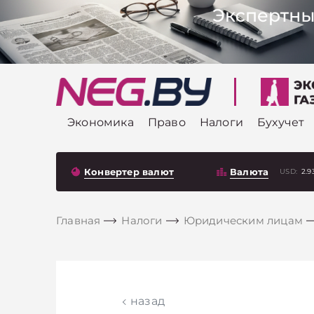
Экономика
Право
Налоги
Бухучет
Конвертер валют
Валюта
USD:
2.9
Главная
Налоги
Юридическим лицам
назад