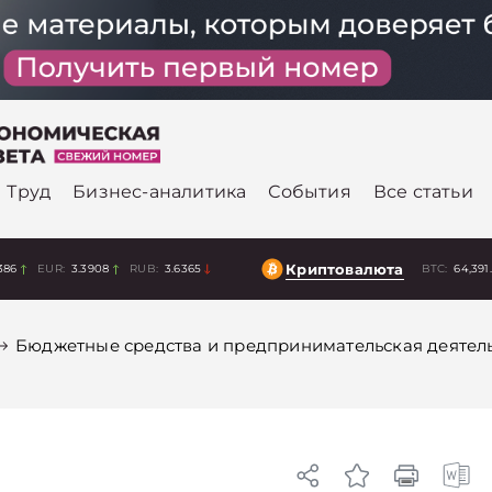
Труд
Бизнес-аналитика
События
Все статьи
Криптовалюта
386
EUR:
3.3908
RUB:
3.6365
BTC:
64,391
Бюджетные средства и предпринимательская деятел