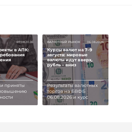
атье.
операции по его
айтесь на
внесению в
канал и Viber,
бухгалтерском учете.
пропускать
Подписывайтесь на
тьи
Telegram‑канал и Viber,
iber
чтобы не пропускать
новые статьи
07.08.2026
ВАЛЮТНЫЙ РЫНОК
06.08.2026
TelegramViber
оекты в АПК:
Курсы валют на 7–9
требования
августа: мировые
чения
валюты идут вверх,
рубль – вниз
си приняты
Результаты валютных
 повышению
торгов на БВФБ
ности
06.08.2026 и курс
вания
обмена валют
твенной
Нацбанка Беларуси на
и при
07–09.08.2026.
ии
Подписывайтесь на
ионных
Telegram‑канал и Viber.