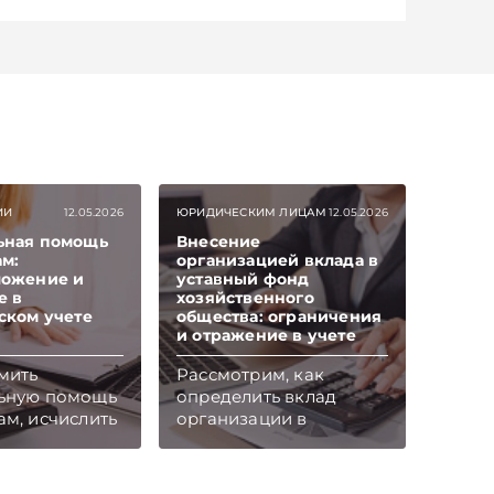
ИИ
12.05.2026
ЮРИДИЧЕСКИМ ЛИЦАМ
12.05.2026
ьная помощь
Внесение
м:
организацией вклада в
ложение и
уставный фонд
е в
хозяйственного
ском учете
общества: ограничения
и отражение в учете
мить
Рассмотрим, как
ьную помощь
определить вклад
м, исчислить
организации в
логи и
уставный фонд
в
хозяйственного
ском учете –
общества и отразить