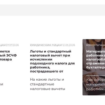
ИЦАМ
07.07.2026
ЮРИДИЧЕСКИМ ЛИЦАМ
12.05.2026
КОНСУЛЬТАЦ
яется
Льготы и стандартный
Материал
ный ЭСЧФ
налоговый вычет при
работника
товара
исчислении
налогооб
подоходного налога для
отражени
работника,
бухгалтер
пострадавшего от
катастрофы на
Чернобыльской АЭС
На какие льготы и
Как офор
ли
стандартные
материал
налоговые вычеты
работника
ный ЭСЧФ
имеют право
на нее на
 возврате
работники,
отразить 
 он
пострадавшие от
бухгалтер