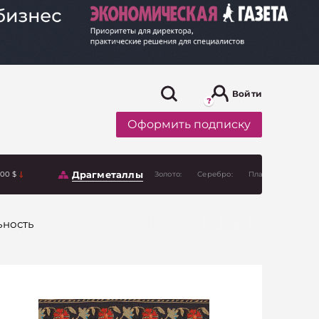
Войти
Оформить подписку
Драгметаллы
.00 $
Золото:
Серебро:
Платина:
ьность