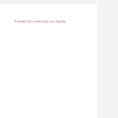
 в
Главное об экономике
мышленном
Беларуси — раньше,
. В их числе –
чем в новостях
а изменение
TelegramViber
вода объекта
Разместить рекламу на neg.by
ий в
цию и его
а проектную
.
айтесь на
канал и Viber.
об экономике
 — раньше,
остях
iber