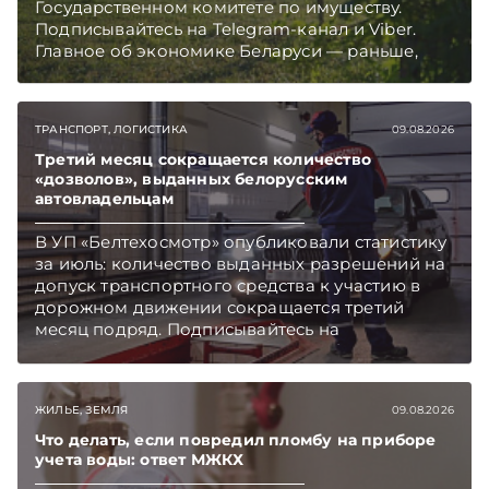
Государственном комитете по имуществу.
Подписывайтесь на Telegram‑канал и Viber.
Главное об экономике Беларуси — раньше,
чем в новостях TelegramViber
ТРАНСПОРТ, ЛОГИСТИКА
09.08.2026
Третий месяц сокращается количество
«дозволов», выданных белорусским
автовладельцам
В УП «Белтехосмотр» опубликовали статистику
за июль: количество выданных разрешений на
допуск транспортного средства к участию в
дорожном движении сокращается третий
месяц подряд. Подписывайтесь на
Telegram‑канал и Viber. Главное об экономике
Беларуси — раньше, чем в новостях
TelegramViber
ЖИЛЬЕ, ЗЕМЛЯ
09.08.2026
Что делать, если повредил пломбу на приборе
учета воды: ответ МЖКХ