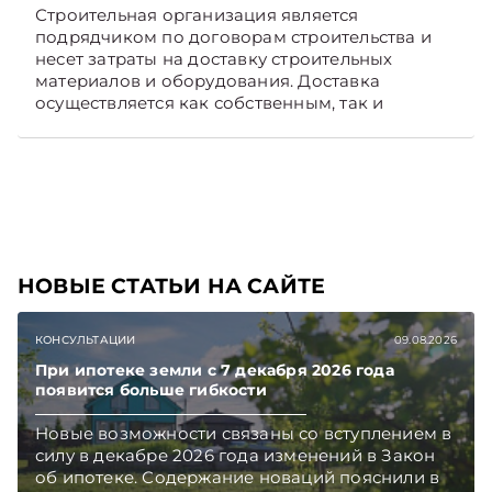
Строительная организация является
подрядчиком по договорам строительства и
несет затраты на доставку строительных
материалов и оборудования. Доставка
осуществляется как собственным, так и
наемным транспортом. Рассмотрим, как
отразить в бухгалтерском учете затраты в этом
случае. Подписывайтесь на Telegram‑канал и
Viber, чтобы не пропускать новые статьи
TelegramViber
НОВЫЕ СТАТЬИ НА САЙТЕ
КОНСУЛЬТАЦИИ
09.08.2026
При ипотеке земли с 7 декабря 2026 года
появится больше гибкости
Новые возможности связаны со вступлением в
силу в декабре 2026 года изменений в Закон
об ипотеке. Содержание новаций пояснили в