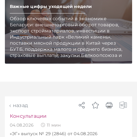
Важные цифры уходящей недели
Обзор ключевых событий в экономике
Беларуси: внешнеторговый оборот товаров,
экспорт стройматериалов, инвестиции в
Индустриальный парк «Великий камень»,
поставки мясной продукции в Китай через
БУТБ, поддержка малого и среднего бизнеса,
страховые выплаты, закупки Белкоопсоюза и
рост продаж новых автомобилей.
Подписывайтесь на Telegram‑канал и Viber.
Главное об экономике Беларуси — раньше,
чем в новостях TelegramViber
назад
Консультации
04.08.2026
11
мин
«ЭГ»
выпуск № 29 (2846)
от 04.08.2026