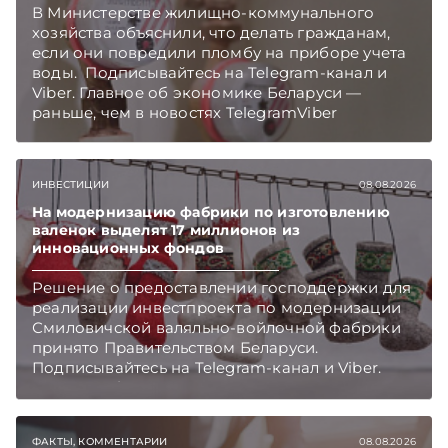
В Министерстве жилищно-коммунального
хозяйства объяснили, что делать гражданам,
если они повредили пломбу на приборе учета
воды. Подписывайтесь на Telegram‑канал и
Viber. Главное об экономике Беларуси —
раньше, чем в новостях TelegramViber
ИНВЕСТИЦИИ
08.08.2026
На модернизацию фабрики по изготовлению
валенок выделят 17 миллионов из
инновационных фондов
Решение о предоставлении господдержки для
реализации инвестпроекта по модернизации
Смиловичской валяльно-войлочной фабрики
принято Правительством Беларуси.
Подписывайтесь на Telegram‑канал и Viber.
Главное об экономике Беларуси — раньше,
чем в новостях TelegramViber
ФАКТЫ, КОММЕНТАРИИ
08.08.2026