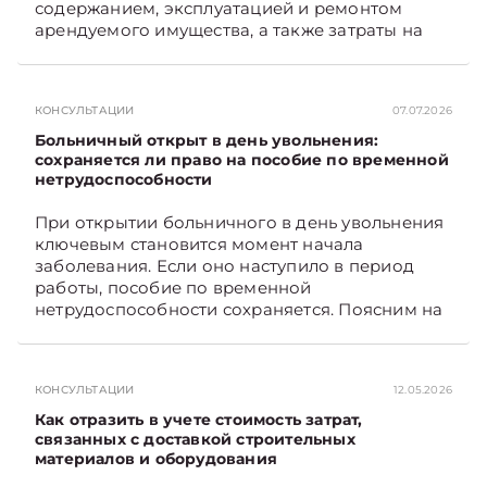
содержанием, эксплуатацией и ремонтом
арендуемого имущества, а также затраты на
санитарное содержание, коммунальные и
иные услуги. Возникает вопрос: как
определяется сумма возмещения расходов,
КОНСУЛЬТАЦИИ
07.07.2026
связанных с содержанием и эксплуатацией
мест общего пользования, в частности –
Больничный открыт в день увольнения:
контрольно-­пропускного пункта? Рассмотрим
сохраняется ли право на пособие по временной
нетрудоспособности
порядок их распределения. Подписывайтесь
на Telegram‑канал и Viber. Главное об
При открытии больничного в день увольнения
экономике Беларуси — раньше, чем в новостях
ключевым становится момент начала
TelegramViber
заболевания. Если оно наступило в период
работы, пособие по временной
нетрудоспособности сохраняется. Поясним на
примере. Подписывайтесь на Telegram‑канал и
Viber. Главное об экономике Беларуси —
раньше, чем в новостях TelegramViber
КОНСУЛЬТАЦИИ
12.05.2026
Как отразить в учете стоимость затрат,
связанных с доставкой строительных
материалов и оборудования