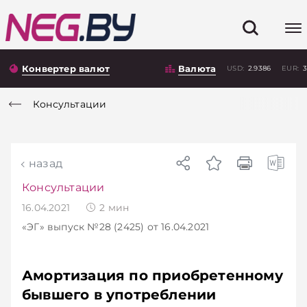
Конвертер валют
Валюта
USD:
2.9386
EUR:
3
Консультации
назад
Консультации
16.04.2021
2
мин
«ЭГ»
выпуск №28 (2425)
от 16.04.2021
Амортизация по приобретенному
бывшего в употреблении