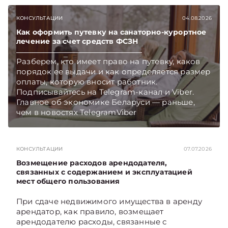
выплате работникам такой матпомощи.
Подписывайтесь на Telegram‑канал и Viber.
КОНСУЛЬТАЦИИ
04.08.2026
Главное об экономике Беларуси — раньше,
чем в новостях TelegramViber
Как оформить путевку на санаторно-курортное
лечение за счет средств ФСЗН
Разберем, кто имеет право на путевку, каков
порядок ее выдачи и как определяется размер
оплаты, которую вносит работник.
Подписывайтесь на Telegram‑канал и Viber.
Главное об экономике Беларуси — раньше,
чем в новостях TelegramViber
КОНСУЛЬТАЦИИ
07.07.2026
Возмещение расходов арендодателя,
связанных с содержанием и эксплуатацией
мест общего пользования
При сдаче недвижимого имущества в аренду
арендатор, как правило, возмещает
арендодателю расходы, связанные с