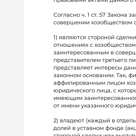
правовыми актами данного 
Согласно ч. 1 ст. 57 Закона
совершении хозобществом сд
1) являются стороной сделки
отношениях с хозобществом
заинтересованным в соверш
представителем третьего ли
представляет интересы данн
законном основании. Так, ф
аффилированным лицом хоз
юридического лица, с котор
имеющим заинтересованность
от имени указанного юридич
2) владеют (каждый в отдель
долей в уставном фонде (ак
стороной сделки или выступ