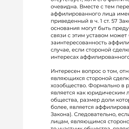
очевидна. Вместе с тем пер
аффилированного лица имею
приведенный в ч. 1 ст. 57 З
основания могут быть предусм
связи с этим уставом может
заинтересованность аффили
случае, если стороной сделк
интересах аффилированного
Интересен вопрос о том, от
являющихся стороной сделки, 
хозобщество. Формально в 
является как юридическим л
общества, размер доли кото
более, является аффилирован
Закона). Следовательно, ес
лицам, являющимся стороной с
то участник общества, явл