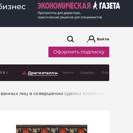
Войти
Оформить подписку
Драгметаллы
00 $
Золото:
Серебро:
Платина:
ванных лиц в совершении сделки хозяйственным общ