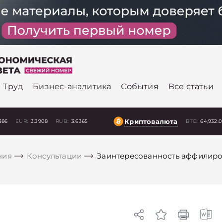
Труд
Бизнес-аналитика
События
Все статьи
Криптовалюта
386
EUR:
3.3908
RUB:
3.6365
BTC:
64,932.
ния
Консультации
Заинтересованность аффилиро