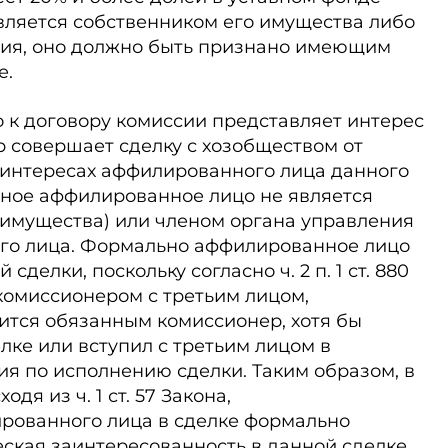
вляется собственником его имущества либо
ния, оно должно быть признано имеющим
е.
 к договору комиссии представляет интерес
р совершает сделку с хозобществом от
 в интересах аффилированного лица данного
нное аффилированное лицо не является
 имущества) или членом органа управления
го лица. Формально аффилированное лицо
сделки, поскольку согласно ч. 2 п. 1 ст. 880
комиссионером с третьим лицом,
ится обязанным комиссионер, хотя бы
лке или вступил с третьим лицом в
я по исполнению сделки. Таким образом, в
дя из ч. 1 ст. 57 Закона,
рованного лица в сделке формально
ческая заинтересованность в данной сделке