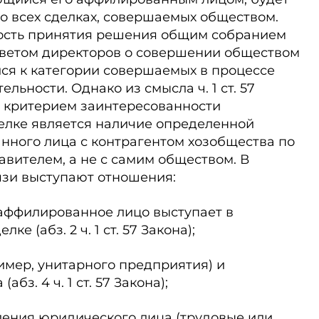
о всех сделках, совершаемых обществом.
ость принятия решения общим собранием
оветом директоров о совершении обществом
ся к категории совершаемых в процессе
льности. Однако из смысла ч. 1 ст. 57
м критерием заинтересованности
елке является наличие определенной
нного лица с контрагентом хозобщества по
авителем, а не с самим обществом. В
язи выступают отношения:
а аффилированное лицо выступает в
ке (абз. 2 ч. 1 ст. 57 Закона);
имер, унитарного предприятия) и
бз. 4 ч. 1 ст. 57 Закона);
вления юридического лица (трудовые или