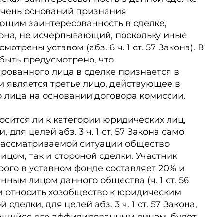
ечень оснований признания
щим заинтересованность в сдел­ке,
акона, не исчерпывающий, поскольку иные
отрены уставом (абз. 6 ч. 1 ст. 57 Закона). В
 быть предусмотрено, что
рованного лица в сделке признается в
и является третье лицо, действующее в
 лица на основании договора комиссии.
носится ли к категории юридических лиц,
для целей абз. 3 ч. 1 ст. 57 Закона само
рассматриваемой ситуации общество
ицом, так и стороной сделки. Участник
рого в уставном фонде составляет 20% и
ным лицом данного общества (ч. 1 ст. 56
ли относить хозобщество к юридическим
делки, для целей абз. 3 ч. 1 ст. 57 Закона,
яющийся его аффилированным лицом, будет