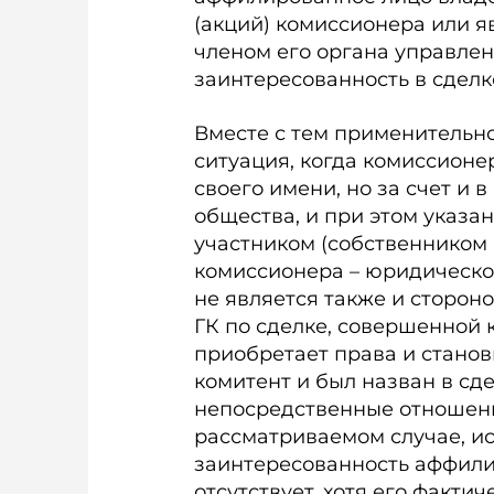
(акций) комиссионера или я
членом его органа управле
заинтересованность в сделк
Вместе с тем применительно
ситуация, когда комиссионе
своего имени, но за счет и
общества, и при этом указа
участником (собственником
комиссионера – юридическо
не является также и стороной 
ГК по сделке, совершенной 
приобретает права и станов
комитент и был назван в сде
непосредственные отношени
рассматриваемом случае, исхо
заинтересованность аффили
отсутствует, хотя его факти