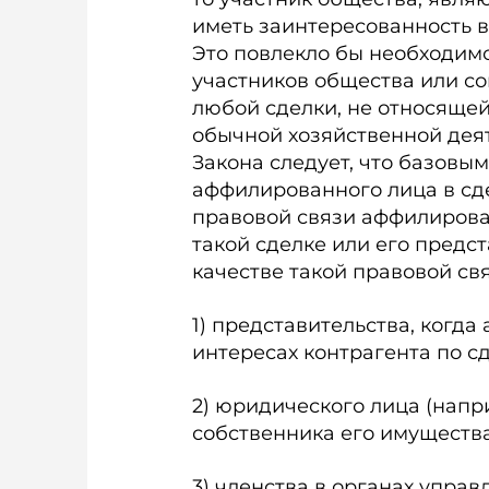
иметь заинтересованность в
Это повлекло бы необходим
участников общества или с
любой сделки, не относящей
обычной хозяйственной деяте
Закона следует, что базовы
аффилированного лица в сд
правовой связи аффилирова
такой сделке или его предст
качестве такой правовой св
1) представительства, когд
интересах контрагента по сдел
2) юридического лица (напр
собственника его имущества (а
3) членства в органах упра