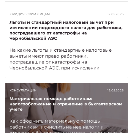
TelegramViber
ЮРИДИЧЕСКИМ ЛИЦАМ
12.05.2026
Льготы и стандартный налоговый вычет при
исчислении подоходного налога для работника,
пострадавшего от катастрофы на
Чернобыльской АЭС
На какие льготы и стандартные налоговые
вычеты имеют право работники,
пострадавшие от катастрофы на
Чернобыльской АЭС, при исчислении
подоходного налога, читайте в материале.
Подписывайтесь на Telegram‑канал и Viber,
чтобы не пропускать новые статьи
КОНСУЛЬТАЦИИ
12.05.2026
TelegramViber
Материальная помощь работникам:
налогообложение и отражение в бухгалтерском
учете
Как оформить материальную помощь
работникам, исчислить на нее налоги и
отразить в бухгалтерском учете – ответ в статье.