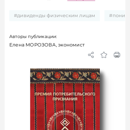
#дивиденды физическим лицам
#пониже
Авторы публикации:
Елена МОРОЗОВА, экономист