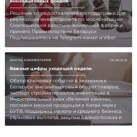
инновационных фондов
Решение о предоставлении господдержки для
реализации инвестпроекта по модернизации
Смиловичской валяльно-войлочной фабрики
принято Правительством Беларуси.
Подписывайтесь на Telegram‑канал и Viber.
Главное об экономике Беларуси — раньше,
чем в новостях TelegramViber
ФАКТЫ, КОММЕНТАРИИ
08.08.2026
Важные цифры уходящей недели
Обзор ключевых событий в экономике
Беларуси: внешнеторговый оборот товаров,
экспорт стройматериалов, инвестиции в
Индустриальный парк «Великий камень»,
поставки мясной продукции в Китай через
БУТБ, поддержка малого и среднего бизнеса,
страховые выплаты, закупки Белкоопсоюза и
рост продаж новых автомобилей.
Подписывайтесь на Telegram‑канал и Viber.
Главное об экономике Беларуси — раньше,