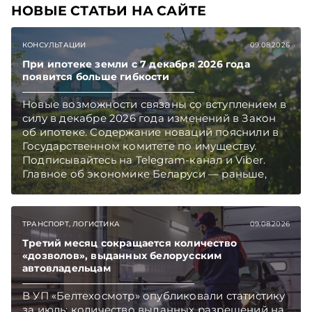
НОВЫЕ СТАТЬИ НА САЙТЕ
КОНСУЛЬТАЦИИ
09.08.2026
При ипотеке земли с 7 декабря 2026 года
появится больше гибкости
Новые возможности связаны со вступлением в
силу в декабре 2026 года изменений в Закон
об ипотеке. Содержание новаций пояснили в
Государственном комитете по имуществу.
Подписывайтесь на Telegram‑канал и Viber.
Главное об экономике Беларуси — раньше,
чем в новостях TelegramViber
ТРАНСПОРТ, ЛОГИСТИКА
09.08.2026
Третий месяц сокращается количество
«дозволов», выданных белорусским
автовладельцам
В УП «Белтехосмотр» опубликовали статистику
за июль: количество выданных разрешений на