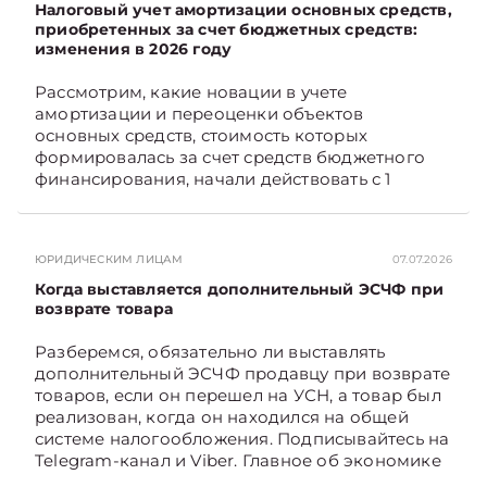
Налоговый учет амортизации основных средств,
приобретенных за счет бюджетных средств:
изменения в 2026 году
Рассмотрим, какие новации в учете
амортизации и переоценки объектов
основных средств, стоимость которых
формировалась за счет средств бюджетного
финансирования, начали действовать с 1
января 2026 года, а также как они отражаются
в бухгалтерском учете и влияют на
налогообложение прибыли. Подписывайтесь
ЮРИДИЧЕСКИМ ЛИЦАМ
07.07.2026
на Telegram‑канал и Viber. Главное об
экономике Беларуси — раньше, чем в новостях
Когда выставляется дополнительный ЭСЧФ при
TelegramViber
возврате товара
Разберемся, обязательно ли выставлять
дополнительный ЭСЧФ продавцу при возврате
товаров, если он перешел на УСН, а товар был
реализован, когда он находился на общей
системе налогообложения. Подписывайтесь на
Telegram‑канал и Viber. Главное об экономике
Беларуси — раньше, чем в новостях