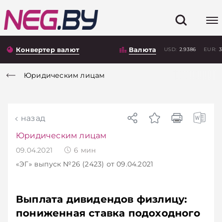
Конвертер валют
Валюта
USD:
2.9386
EUR:
3
Юридическим лицам
назад
Юридическим лицам
09.04.2021
6
мин
«ЭГ»
выпуск №26 (2423)
от 09.04.2021
Выплата дивидендов физлицу:
пониженная ставка подоходного