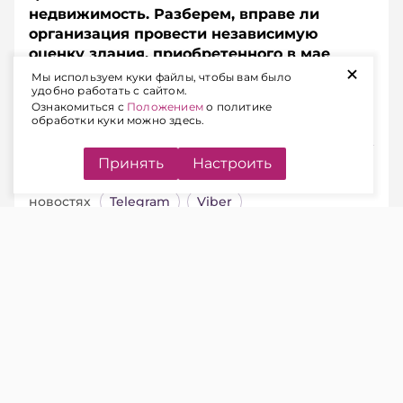
недвижимость. Разберем, вправе ли
организация провести независимую
оценку здания, приобретенного в мае
+
2026 года, по состоянию на 1 января
Мы используем куки файлы, чтобы вам было
удобно работать с сайтом.
2026 года и использовать ее при расчете
Ознакомиться с
Положением
о политике
налога.
обработки куки можно здесь.
Подписывайтесь на Telegram‑канал и Viber.
Принять
Настроить
Главное об экономике Беларуси — раньше, чем в
новостях
Telegram
Viber
Ситуация.
Организация в мае 2026 г.
приобрела здание.
Вправе ли организация провести на
01.01.2026 независимую оценку
приобретенного в мае 2026 г. здания для
применения ее при исчислении налога на
недвижимость?