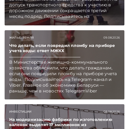
допуск транспортного средства к участию в
дорожном движении сокращается третий
месяц подряд. Подписывайтесь на
Telegram‑канал и Viber. Главное об экономике
Беларуси — раньше, чем в новостях
TelegramViber
ЖИЛЬЕ, ЗЕМЛЯ
09.08.2026
Что делать, если повредил пломбу на приборе
учета воды: ответ МЖКХ
В Министерстве жилищно-коммунального
хозяйства объяснили, что делать гражданам,
если они повредили пломбу на приборе учета
воды. Подписывайтесь на Telegram‑канал и
Viber. Главное об экономике Беларуси —
раньше, чем в новостях TelegramViber
ИНВЕСТИЦИИ
08.08.2026
На модернизацию фабрики по изготовлению
валенок выделят 17 миллионов из