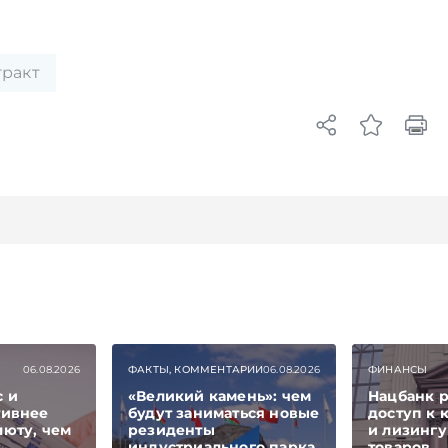
ракт
06.08.2026
ФАКТЫ, КОММЕНТАРИИ
06.08.2026
ФИНАНСЫ
с и
«Великий камень»: чем
Нацбанк 
тивнее
будут заниматься новые
доступ к
люту, чем
резиденты
и лизингу
индустриального парка
товаров