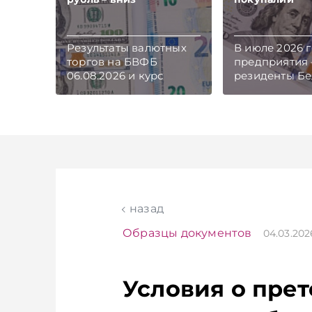
Результаты валютных
В июле 2026 
торгов на БВФБ
предприятия 
06.08.2026 и курс
резиденты Бе
обмена валют
вновь поменя
Нацбанка Беларуси на
и стали чист
07–09.08.2026.
продавцами 
Подписывайтесь на
следует из д
Telegram‑канал и Viber.
Нацбанка.
Главное об экономике
Подписывайте
Беларуси — раньше,
Telegram‑кана
чем в новостях
Главное об э
TelegramViber
Беларуси — р
назад
чем в новост
TelegramViber
Образцы документов
04.03.20
Условия о пре