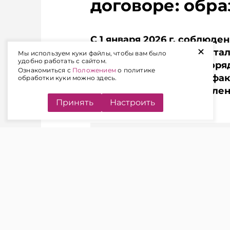
договоре: обр
С 1 января 2026 г. соблюд
+
урегулирования спора ста
Мы используем куки файлы, чтобы вам было
удобно работать с сайтом.
экономический суд в поряд
Ознакомиться с
Положением
о политике
производства. Важным фак
обработки куки можно здесь.
является четкое закрепле
Принять
Настроить
в договоре.
ЧИТАЙТЕ ТАКЖЕ
Претензионный
порядок: как соблюсти
и правильно отразить в
договоре в 2026 году