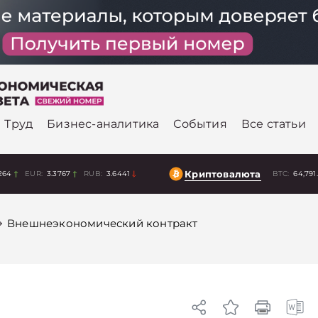
Труд
Бизнес-аналитика
События
Все статьи
Криптовалюта
264
EUR:
3.3767
RUB:
3.6441
BTC:
64,791
Внешнеэкономический контракт