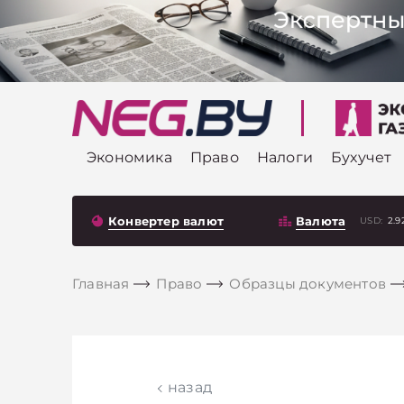
Экономика
Право
Налоги
Бухучет
Конвертер валют
Валюта
USD:
2.9
Главная
Право
Образцы документов
назад