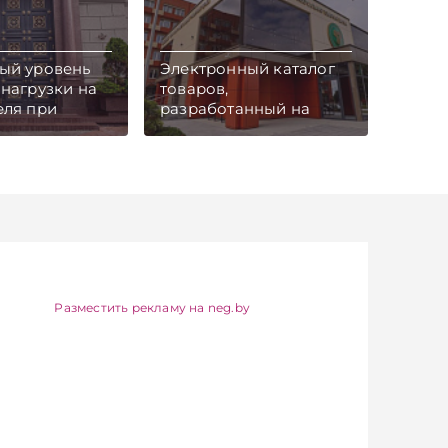
ый уровень
Электронный каталог
нагрузки на
товаров,
еля при
разработанный на
ании покупки
Белорусской
белорусского
универсальной
ства либо
товарной бирже
ении их в
(БУТБ), может стать
еличен с 40%
единой
ообщает
общенациональной
ужба
системой для
.
организации закупок и
айтесь на
продвижения
канал и Viber.
белорусской
Разместить рекламу на neg.by
об экономике
продукции на
 — раньше,
внутреннем и внешних
остях
рынках, сообщает
iber
пресс-служба МАРТ.
Подписывайтесь на
Telegram‑канал и Viber.