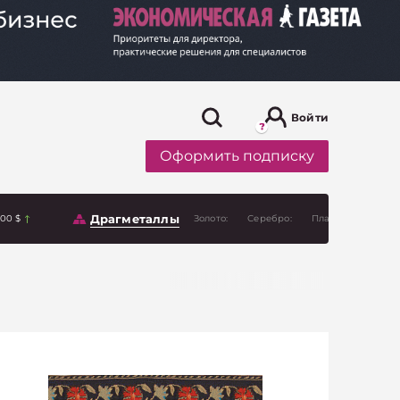
Войти
Оформить подписку
Драгметаллы
.00 $
Золото:
Серебро:
Платина: