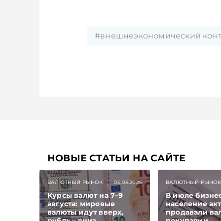
#внешнеэкономический конт
НОВЫЕ СТАТЬИ НА САЙТЕ
ВАЛЮТНЫЙ РЫНОК
06.08.2026
ВАЛЮТНЫЙ РЫНОК
Курсы валют на 7–9
В июле бизне
августа: мировые
население ак
валюты идут вверх,
продавали ва
рубль – вниз
покупалии