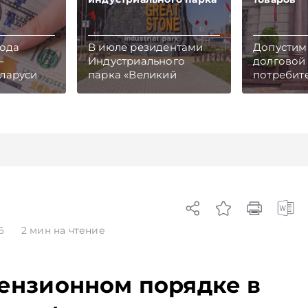
года
В июле резидентами
Допустим
–
Индустриального
долговой 
ларуси
парка «Великий
потребит
ли вектор
камень» стали 7 новых
кредитов
ыми
компаний. Узнали, что
товаров 
валюты,
новички готовы
производ
анных
предложить
приобрет
белорусскому и
лизинг ув
сь на
международному
до 50%, с
л и Viber.
рынкам.
пресс-сл
кономике
Подписывайтесь на
Нацбанка
аньше,
Telegram‑канал и Viber.
Подписыв
ях
Главное об экономике
Telegram‑
Беларуси — раньше,
Главное 
26
2
мин на чтение
чем в новостях
Беларуси
TelegramViber
чем в нов
TelegramV
тензионном порядке в