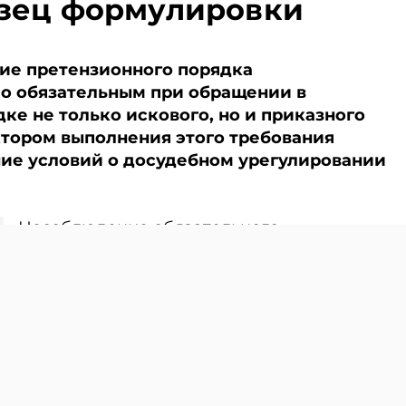
азец формулировки
ение претензионного порядка
ло обязательным при обращении в
ке не только искового, но и приказного
тором выполнения этого требования
ние условий о досудебном урегулировании
Несоблюдение обязательного
досудебного порядка урегулирования
спора является основанием для
возвращения иска и заявления о выдаче
определения о судебном приказе (ст.ст.
244, 345 Кодекса гражданского
судопроизводства).