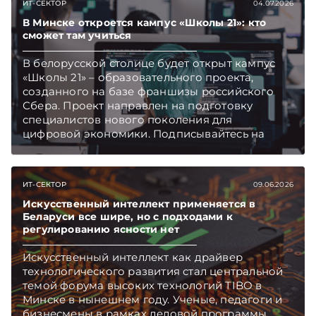
ИТ-СЕКТОР
04.07.2026
Главное об экономике Беларуси — раньше,
чем в новостях TelegramViber
В Минске откроется кампус «Школы 21»: кто
сможет там учиться
В белорусской столице будет открыт кампус
«Школы 21» – образовательного проекта,
созданного на базе франшизы российского
Сбера. Проект направлен на подготовку
специалистов нового поколения для
цифровой экономики. Подписывайтесь на
Telegram‑канал и Viber. Главное об экономике
Беларуси — раньше, чем в новостях
TelegramViber
ИТ-СЕКТОР
09.06.2026
Искусственный интеллект применяется в
Беларуси все шире, но с подходами к
регулированию ясности нет
Искусственный интеллект как драйвер
технологического развития стал центральной
темой форума высоких технологий TIBO в
Минске в нынешнем году. Ученые, педагоги и
бизнесмены в рамках деловой программы