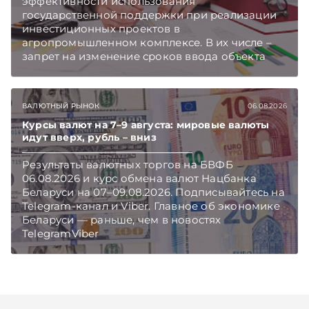
эффективности использования
государственной поддержки при реализации
инвестиционных проектов в
агропромышленном комплексе. В их числе –
запрет на изменение сроков ввода объекта
инвестиций в эксплуатацию и его выхода на
проектную мощность. Подписывайтесь на
Telegram‑канал и Viber. Главное об экономике
ВАЛЮТНЫЙ РЫНОК
06.08.2026
Беларуси — раньше, чем в новостях
TelegramViber
Курсы валют на 7–9 августа: мировые валюты
идут вверх, рубль – вниз
Результаты валютных торгов на БВФБ
06.08.2026 и курс обмена валют Нацбанка
Беларуси на 07–09.08.2026. Подписывайтесь на
Telegram‑канал и Viber. Главное об экономике
Беларуси — раньше, чем в новостях
TelegramViber