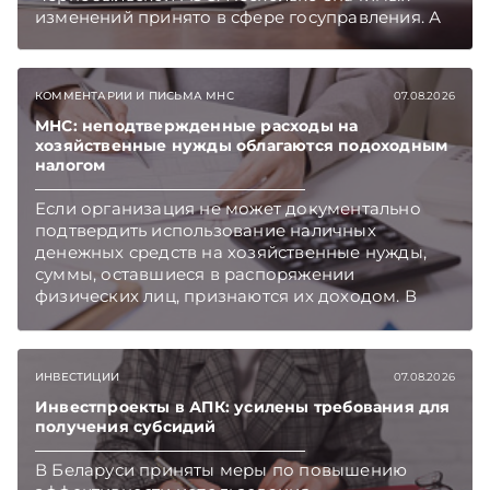
изменений принято в сфере госуправления. А
бизнесу вновь дали надежду на сокращение
объема нового нормативного массива,
который приходится изучать ежегодно.
КОММЕНТАРИИ И ПИСЬМА МНС
07.08.2026
Очередные меры по оптимизации
нормотворчества предусмотрены в
МНС: неподтвержденные расходы на
хозяйственные нужды облагаются подоходным
постановлении Совмина. Подписывайтесь на
налогом
Telegram‑канал и Viber. Главное об экономике
Беларуси — раньше, чем в новостях
Если организация не может документально
TelegramViber
подтвердить использование наличных
денежных средств на хозяйственные нужды,
суммы, оставшиеся в распоряжении
физических лиц, признаются их доходом. В
этом случае организация как налоговый агент
обязана исчислить, удержать и перечислить в
бюджет подоходный налог, напоминает МНС.
ИНВЕСТИЦИИ
07.08.2026
Инвестпроекты в АПК: усилены требования для
получения субсидий
В Беларуси приняты меры по повышению