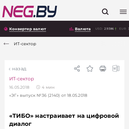
Конвертер валют
Валюта
USD:
2.9386
EUR:
ИТ-сектор
назад
ИТ-сектор
16.05.2018
4
мин
«ЭГ»
выпуск №36 (2140)
от 18.05.2018
«ТИБО» настраивает на цифровой
диалог