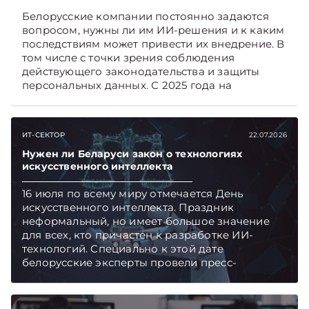
Белорусские компании постоянно задаются
вопросом, нужны ли им ИИ-решения и к каким
последствиям может привести их внедрение. В
том числе с точки зрения соблюдения
действующего законодательства и защиты
персональных данных. С 2025 года на
белорусском ИТ-рынке работает стартап
«Девиар ЭйАй». Компания одной из первых
стала использовать в своих продуктах
ИТ-СЕКТОР
22.07.2026
локальные модели искусственного интеллекта.
В интервью «ЭГ» руководитель по развитию
Нужен ли Беларуси закон о технологиях
искусственного интеллекта
компании Екатерина Владимировна Бел
рассказала, с какими проблемами
16 июля по всему миру отмечается День
сталкивается бизнес при использовании
искусственного интеллекта. Праздник
искусственного интеллекта, кому они
неформальный, но имеет большое значение
рекомендуют внедрять локальный ИИ и
для всех, кто причастен к разработке ИИ-
сколько это может стоить. Подписывайтесь на
технологий. Специально к этой дате
Telegram‑канал и Viber, чтобы не пропускать
белорусские эксперты провели пресс-
новые статьи TelegramViber
конференцию, где обсудили вызовы, которые
несет искусственный интеллект.
Подписывайтесь на Telegram‑канал и Viber.