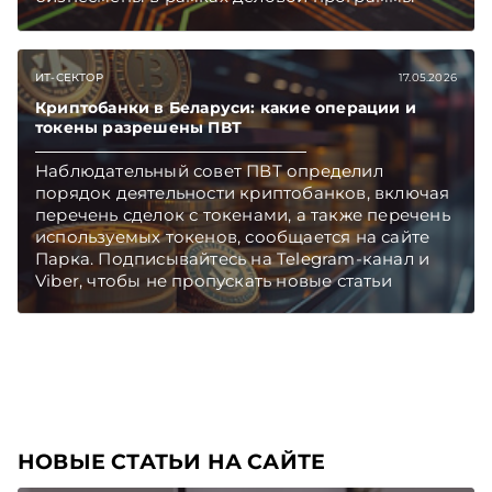
констатировали, что ИИ-технологии
применяются все шире. Однако по какой
модели будет регулироваться их
ИТ-СЕКТОР
17.05.2026
использование в Беларуси, ясности нет до сих
пор. Обзор экспертной дискуссии подготовила
Криптобанки в Беларуси: какие операции и
«ЭГ». Подписывайтесь на Telegram‑канал и
токены разрешены ПВТ
Viber. Главное об экономике Беларуси —
Наблюдательный совет ПВТ определил
раньше, чем в новостях TelegramViber
порядок деятельности криптобанков, включая
перечень сделок с токенами, а также перечень
используемых токенов, сообщается на сайте
Парка. Подписывайтесь на Telegram‑канал и
Viber, чтобы не пропускать новые статьи
TelegramViber
НОВЫЕ СТАТЬИ НА САЙТЕ