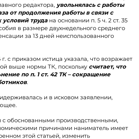
главного редактора,
увольнялась с работы
тказа от продолжения работы в связи с
 условий труда
на основании п. 5 ч. 2 ст. 35
собия в размере двухнедельного среднего
енсации за 13 дней неиспользованного
 г. с приказом истица указала, что возражает
ой выше нормы ТК, поскольку
считает, что
ение по п. 1 ст. 42 ТК – сокращение
ботников
.
идерживалась и в исковом заявлении,
ующее.
вязи с обоснованными производственными,
номическими причинами наниматель имеет
ренном этой статьей, изменить