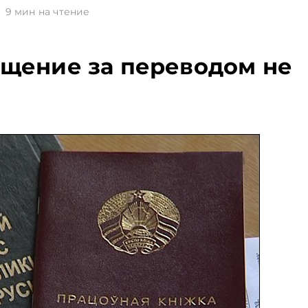
9
мин на чтение
ащение за переводом не