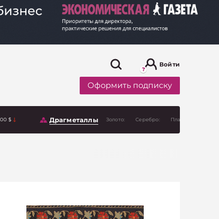
Войти
Оформить подписку
Драгметаллы
.00 $
Золото:
Серебро:
Платина: