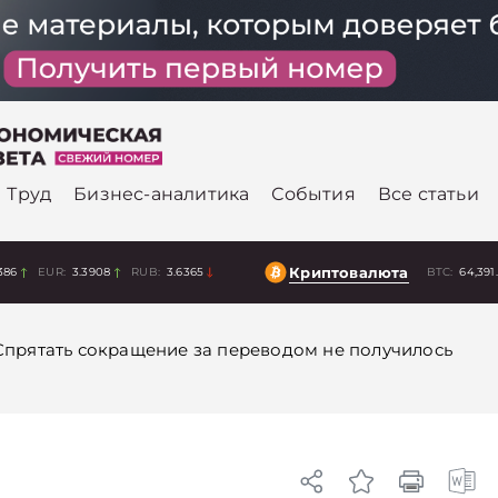
Труд
Бизнес-аналитика
События
Все статьи
Криптовалюта
386
EUR:
3.3908
RUB:
3.6365
BTC:
64,391
Спрятать сокращение за переводом не получилось