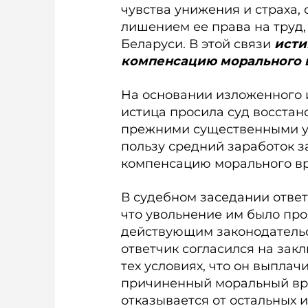
чувства унижения и страха,
лишением ее права на труд,
Беларуси. В этой связи
истиц
компенсацию морального 
На основании изложенного и р
истица просила суд восстан
прежними существенными усл
пользу средний заработок з
компенсацию морального вре
В судебном заседании ответ
что увольнение им было про
действующим законодательс
ответчик согласился на зак
тех условиях, что он выплач
причиненный моральный вред
отказывается от остальных 