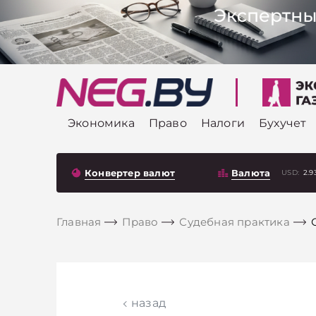
Экономика
Право
Налоги
Бухучет
Конвертер валют
Валюта
USD:
2.9
Главная
Право
Судебная практика
назад