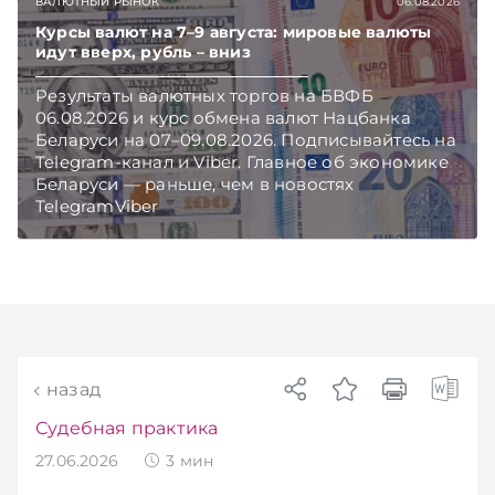
ВАЛЮТНЫЙ РЫНОК
06.08.2026
Беларуси — раньше, чем в новостях
TelegramViber
Курсы валют на 7–9 августа: мировые валюты
идут вверх, рубль – вниз
Результаты валютных торгов на БВФБ
06.08.2026 и курс обмена валют Нацбанка
Беларуси на 07–09.08.2026. Подписывайтесь на
Telegram‑канал и Viber. Главное об экономике
Беларуси — раньше, чем в новостях
TelegramViber
назад
Судебная практика
27.06.2026
3
мин