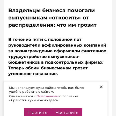
Владельцы бизнеса помогали
выпускникам «откосить» от
распределения: что им грозит
В течение пяти с половиной лет
руководители аффилированных компаний
за вознаграждение оформляли фиктивное
трудоустройство выпускников-
бюджетников в подконтрольных фирмах.
Теперь обоим бизнесменам грозит
уголовное наказание.
+
БОЛЕЕ 200 ФИКТИВНЫХ
Мы используем куки файлы, чтобы вам было
удобно работать с сайтом.
РАБОТНИКОВ
Ознакомиться с
Положением
о политике
обработки куки можно здесь.
ЧИТАЙТЕ ТАКЖЕ
Принять
Настроить