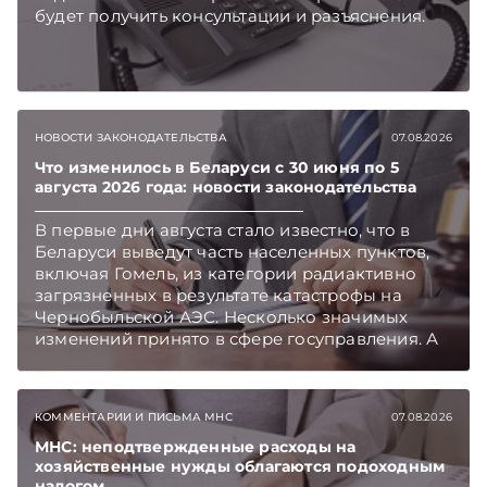
будет получить консультации и разъяснения.
НОВОСТИ ЗАКОНОДАТЕЛЬСТВА
07.08.2026
Что изменилось в Беларуси с 30 июня по 5
августа 2026 года: новости законодательства
В первые дни августа стало известно, что в
Беларуси выведут часть населенных пунктов,
включая Гомель, из категории радиактивно
загрязненных в результате катастрофы на
Чернобыльской АЭС. Несколько значимых
изменений принято в сфере госуправления. А
бизнесу вновь дали надежду на сокращение
объема нового нормативного массива,
который приходится изучать ежегодно.
КОММЕНТАРИИ И ПИСЬМА МНС
07.08.2026
Очередные меры по оптимизации
нормотворчества предусмотрены в
МНС: неподтвержденные расходы на
хозяйственные нужды облагаются подоходным
постановлении Совмина. Подписывайтесь на
налогом