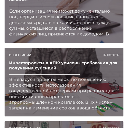
Telegram‑канал и Viber. Главное об экономике
Беларуси — раньше, чем в новостях
Если организация не может документально
TelegramViber
подтвердить использование наличных
денежных средств на хозяйственные нужды,
суммы, оставшиеся в распоряжении
физических лиц, признаются их доходом. В
этом случае организация как налоговый агент
обязана исчислить, удержать и перечислить в
бюджет подоходный налог, напоминает МНС.
ИНВЕСТИЦИИ
07.08.2026
Инвестпроекты в АПК: усилены требования для
получения субсидий
В Беларуси приняты меры по повышению
эффективности использования
государственной поддержки при реализации
инвестиционных проектов в
агропромышленном комплексе. В их числе –
запрет на изменение сроков ввода объекта
инвестиций в эксплуатацию и его выхода на
проектную мощность. Подписывайтесь на
Telegram‑канал и Viber. Главное об экономике