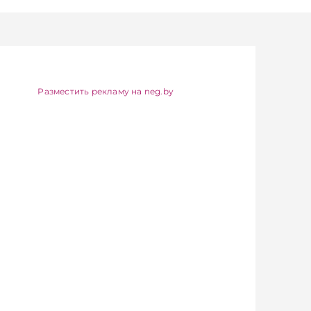
ожет стать
приобретении их в
лизинг увеличен с 40%
иональной
до 50%, сообщает
 для
пресс-служба
ции закупок и
Нацбанка.
ения
Подписывайтесь на
кой
Telegram‑канал и Viber.
Разместить рекламу на neg.by
и на
Главное об экономике
ем и внешних
Беларуси — раньше,
сообщает
чем в новостях
ужба МАРТ.
TelegramViber
айтесь на
канал и Viber.
об экономике
 — раньше,
остях
iber