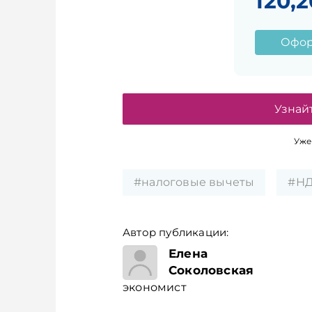
120,2
Офор
Узнай
Уже
#налоговые вычеты
#Н
Автор публикации:
экономист
Елена
Соколовская
экономист