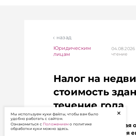
следует из данных
предложить
Нацбанка.
белорусскому
Подписывайтесь на
международ
Telegram‑канал и Viber.
рынкам.
Главное об экономике
Подписывайте
Беларуси — раньше,
Telegram‑кана
назад
чем в новостях
Главное об э
TelegramViber
Беларуси — р
Юридическим
04.08.202
чем в новост
лицам
чтение
TelegramViber
Налог на недв
стоимость здан
течение года
+
Мы используем куки файлы, чтобы вам было
удобно работать с сайтом.
Ознакомиться с
Положением
о политике
Организация, приобретая 
обработки куки можно здесь.
с вопросом определения е