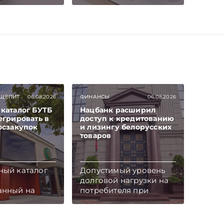
логи и
уставный фонд
в
хозяйственного
ском учете –
общества и отразить
атье.
операции по его
айтесь на
внесению в
канал и Viber,
бухгалтерском учете.
пропускать
Подписывайтесь на
тьи
Telegram‑канал и Viber,
iber
чтобы не пропускать
новые статьи
БЩЕПИТ
06.08.2026
ФИНАНСЫ
06.08.2026
TelegramViber
каталог БУТБ
Нацбанк расширил
егрировать в
доступ к кредитованию
осзакупок
и лизингу белорусских
товаров
ный каталог
Допустимый уровень
долговой нагрузки на
анный на
потребителя при
кой
кредитовании покупки
льной
товаров белорусского
 бирже
производства либо