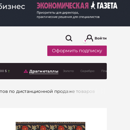
Войти
Оформить подписку
Драгметаллы
.00 $
Золото:
Серебро:
Платина:
тов по дистанционной продаже товаров