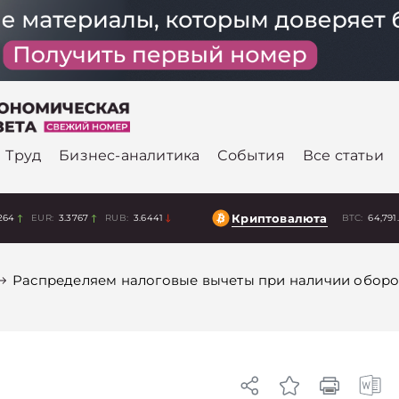
Труд
Бизнес-аналитика
События
Все статьи
Криптовалюта
264
EUR:
3.3767
RUB:
3.6441
BTC:
64,791
Распределяем налоговые вычеты при наличии оборо