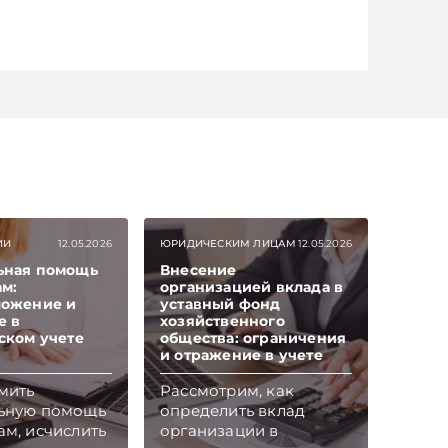
ИИ
12.05.2026
ЮРИДИЧЕСКИМ ЛИЦАМ
12.05.2026
ьная помощь
Внесение
м:
организацией вклада в
ложение и
уставный фонд
е в
хозяйственного
ском учете
общества: ограничения
и отражение в учете
мить
Рассмотрим, как
ьную помощь
определить вклад
м, исчислить
организации в