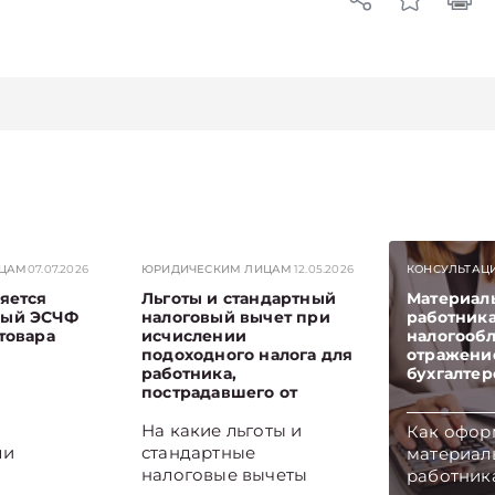
ИЦАМ
07.07.2026
ЮРИДИЧЕСКИМ ЛИЦАМ
12.05.2026
КОНСУЛЬТАЦ
яется
Льготы и стандартный
Материал
ный ЭСЧФ
налоговый вычет при
работника
товара
исчислении
налогооб
подоходного налога для
отражени
работника,
бухгалтер
пострадавшего от
катастрофы на
Чернобыльской АЭС
На какие льготы и
Как офор
ли
стандартные
материал
налоговые вычеты
работника