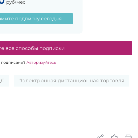
0
руб/мес
мите подписку сегодня
те все способы подписки
 подписаны?
Авторизуйтесь
ДС
#электронная дистанционная торговля