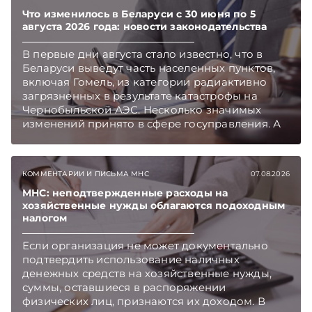
Что изменилось в Беларуси с 30 июня по 5
августа 2026 года: новости законодательства
В первые дни августа стало известно, что в
Беларуси выведут часть населенных пунктов,
включая Гомель, из категории радиактивно
загрязненных в результате катастрофы на
Чернобыльской АЭС. Несколько значимых
изменений принято в сфере госуправления. А
бизнесу вновь дали надежду на сокращение
объема нового нормативного массива,
который приходится изучать ежегодно.
КОММЕНТАРИИ И ПИСЬМА МНС
07.08.2026
Очередные меры по оптимизации
нормотворчества предусмотрены в
МНС: неподтвержденные расходы на
хозяйственные нужды облагаются подоходным
постановлении Совмина. Подписывайтесь на
налогом
Telegram‑канал и Viber. Главное об экономике
Беларуси — раньше, чем в новостях
Если организация не может документально
TelegramViber
подтвердить использование наличных
денежных средств на хозяйственные нужды,
суммы, оставшиеся в распоряжении
физических лиц, признаются их доходом. В