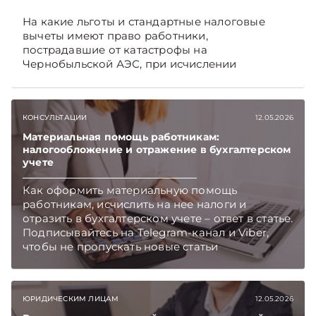
На какие льготы и стандартные налоговые
вычеты имеют право работники,
пострадавшие от катастрофы на
Чернобыльской АЭС, при исчислении
подоходного налога, читайте в материале.
Подписывайтесь на Telegram‑канал и Viber,
чтобы не пропускать новые статьи
КОНСУЛЬТАЦИИ
12.05.2026
TelegramViber
Материальная помощь работникам:
налогообложение и отражение в бухгалтерском
учете
Как оформить материальную помощь
работникам, исчислить на нее налоги и
отразить в бухгалтерском учете – ответ в статье.
Подписывайтесь на Telegram‑канал и Viber,
чтобы не пропускать новые статьи
TelegramViber
ЮРИДИЧЕСКИМ ЛИЦАМ
12.05.2026