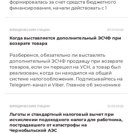
формировалась за счет средств бюджетного
финансирования, начали действовать с 1
января 2026 года, а также как они отражаются
в бухгалтерском учете и влияют на
налогообложение прибыли. Подписывайтесь
ЮРИДИЧЕСКИМ ЛИЦАМ
07.07.2026
на Telegram‑канал и Viber. Главное об
экономике Беларуси — раньше, чем в новостях
Когда выставляется дополнительный ЭСЧФ при
TelegramViber
возврате товара
Разберемся, обязательно ли выставлять
дополнительный ЭСЧФ продавцу при возврате
товаров, если он перешел на УСН, а товар был
реализован, когда он находился на общей
системе налогообложения. Подписывайтесь на
Telegram‑канал и Viber. Главное об экономике
Беларуси — раньше, чем в новостях
TelegramViber
ЮРИДИЧЕСКИМ ЛИЦАМ
12.05.2026
Льготы и стандартный налоговый вычет при
исчислении подоходного налога для работника,
пострадавшего от катастрофы на
Чернобыльской АЭС