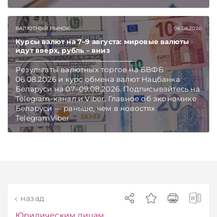
этом случае организация как налоговый агент
обязана исчислить, удержать и перечислить в
бюджет подоходный налог, напоминает МНС.
ВАЛЮТНЫЙ РЫНОК
06.08.2026
Курсы валют на 7–9 августа: мировые валюты
идут вверх, рубль – вниз
Результаты валютных торгов на БВФБ
06.08.2026 и курс обмена валют Нацбанка
Беларуси на 07–09.08.2026. Подписывайтесь на
Telegram‑канал и Viber. Главное об экономике
Беларуси — раньше, чем в новостях
TelegramViber
назад
Юридическим лицам