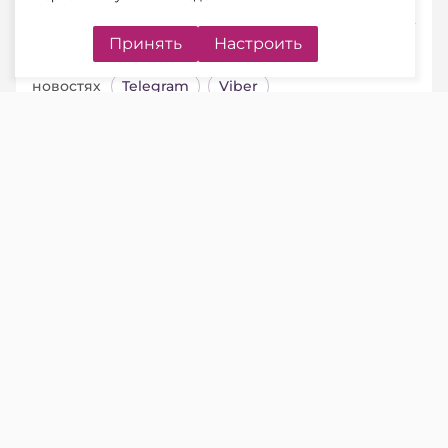
Подписывайтесь на Telegram‑канал и Viber.
Принять
Настроить
Главное об экономике Беларуси — раньше, чем в
новостях
Telegram
Viber
Ситуация.
Организация в мае 2026 г.
приобрела здание.
Вправе ли организация провести на
01.01.2026 независимую оценку
приобретенного в мае 2026 г. здания для
применения ее при исчислении налога на
недвижимость?
Ответ:
Не вправе.
НАЛОГ НА НЕДВИЖИМОСТЬ ПО
ПРИОБРЕТЕННОМУ ЗДАНИЮ