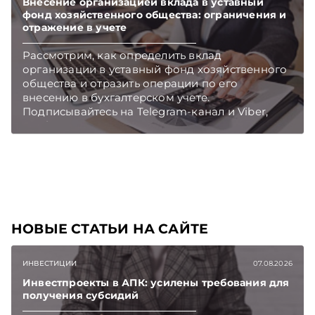
Внесение организацией вклада в уставный
фонд хозяйственного общества: ограничения и
отражение в учете
Рассмотрим, как определить вклад
организации в уставный фонд хозяйственного
общества и отразить операции по его
внесению в бухгалтерском учете.
Подписывайтесь на Telegram‑канал и Viber,
чтобы не пропускать новые статьи
TelegramViber
НОВЫЕ СТАТЬИ НА САЙТЕ
ИНВЕСТИЦИИ
07.08.2026
Инвестпроекты в АПК: усилены требования для
получения субсидий