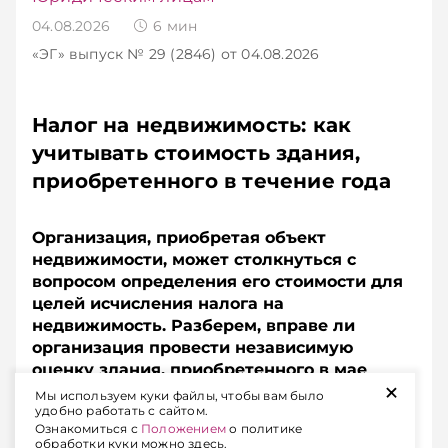
04.08.2026
6
мин
«ЭГ»
выпуск № 29 (2846)
от 04.08.2026
Налог на недвижимость: как
учитывать стоимость здания,
приобретенного в течение года
Организация, приобретая объект
недвижимости, может столкнуться с
вопросом определения его стоимости для
целей исчисления налога на
недвижимость. Разберем, вправе ли
организация провести независимую
оценку здания, приобретенного в мае
+
2026 года, по состоянию на 1 января
Мы используем куки файлы, чтобы вам было
удобно работать с сайтом.
2026 года и использовать ее при расчете
Ознакомиться с
Положением
о политике
налога.
обработки куки можно здесь.