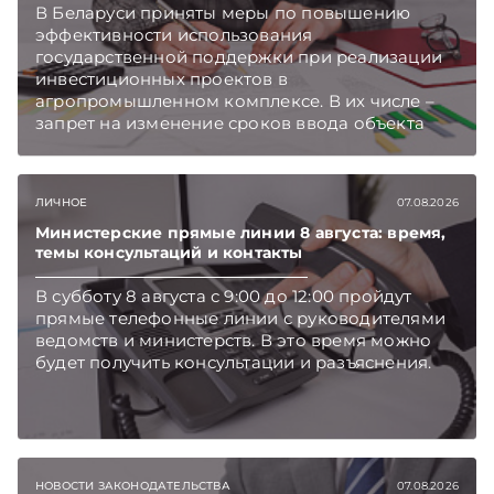
В Беларуси приняты меры по повышению
эффективности использования
государственной поддержки при реализации
инвестиционных проектов в
агропромышленном комплексе. В их числе –
запрет на изменение сроков ввода объекта
инвестиций в эксплуатацию и его выхода на
проектную мощность. Подписывайтесь на
Telegram‑канал и Viber. Главное об экономике
ЛИЧНОЕ
07.08.2026
Беларуси — раньше, чем в новостях
TelegramViber
Министерские прямые линии 8 августа: время,
темы консультаций и контакты
В субботу 8 августа с 9:00 до 12:00 пройдут
прямые телефонные линии с руководителями
ведомств и министерств. В это время можно
будет получить консультации и разъяснения.
НОВОСТИ ЗАКОНОДАТЕЛЬСТВА
07.08.2026