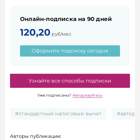
Онлайн-подписка на 90 дней
120,20
руб/мес
Оформите подписку сегодня
Узнайте все способы подписки
Уже подписаны?
Авторизуйтесь
#стандартный налоговый вычет
#авторс
Авторы публикации: