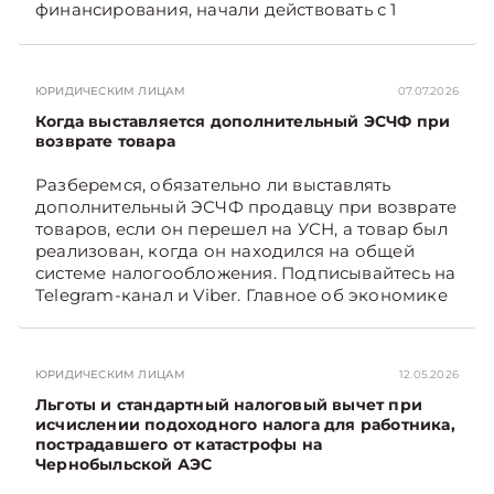
финансирования, начали действовать с 1
января 2026 года, а также как они отражаются
в бухгалтерском учете и влияют на
налогообложение прибыли. Подписывайтесь
ЮРИДИЧЕСКИМ ЛИЦАМ
07.07.2026
на Telegram‑канал и Viber. Главное об
экономике Беларуси — раньше, чем в новостях
Когда выставляется дополнительный ЭСЧФ при
TelegramViber
возврате товара
Разберемся, обязательно ли выставлять
дополнительный ЭСЧФ продавцу при возврате
товаров, если он перешел на УСН, а товар был
реализован, когда он находился на общей
системе налогообложения. Подписывайтесь на
Telegram‑канал и Viber. Главное об экономике
Беларуси — раньше, чем в новостях
TelegramViber
ЮРИДИЧЕСКИМ ЛИЦАМ
12.05.2026
Льготы и стандартный налоговый вычет при
исчислении подоходного налога для работника,
пострадавшего от катастрофы на
Чернобыльской АЭС