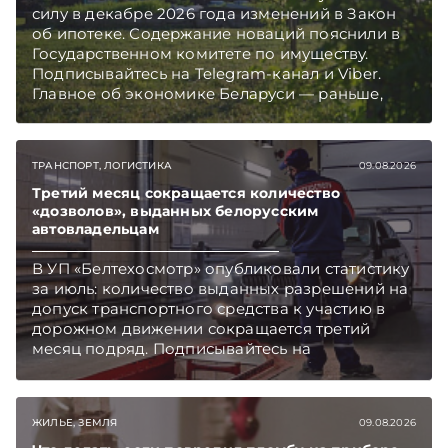
силу в декабре 2026 года изменений в Закон
об ипотеке. Содержание новаций пояснили в
Государственном комитете по имуществу.
Подписывайтесь на Telegram‑канал и Viber.
Главное об экономике Беларуси — раньше,
чем в новостях TelegramViber
ТРАНСПОРТ, ЛОГИСТИКА
09.08.2026
Третий месяц сокращается количество
«дозволов», выданных белорусским
автовладельцам
В УП «Белтехосмотр» опубликовали статистику
за июль: количество выданных разрешений на
допуск транспортного средства к участию в
дорожном движении сокращается третий
месяц подряд. Подписывайтесь на
Telegram‑канал и Viber. Главное об экономике
Беларуси — раньше, чем в новостях
TelegramViber
ЖИЛЬЕ, ЗЕМЛЯ
09.08.2026