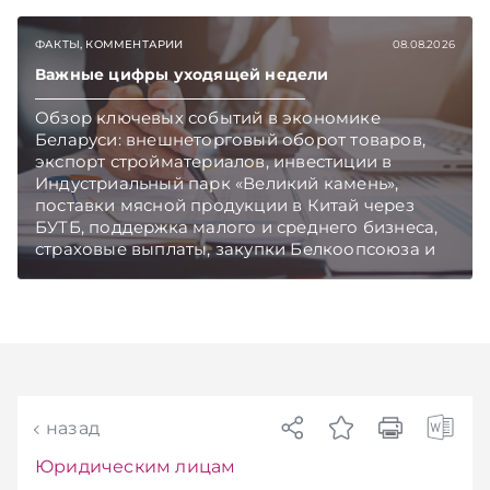
чем в новостях TelegramViber
ФАКТЫ, КОММЕНТАРИИ
08.08.2026
Важные цифры уходящей недели
Обзор ключевых событий в экономике
Беларуси: внешнеторговый оборот товаров,
экспорт стройматериалов, инвестиции в
Индустриальный парк «Великий камень»,
поставки мясной продукции в Китай через
БУТБ, поддержка малого и среднего бизнеса,
страховые выплаты, закупки Белкоопсоюза и
рост продаж новых автомобилей.
Подписывайтесь на Telegram‑канал и Viber.
Главное об экономике Беларуси — раньше,
чем в новостях TelegramViber
назад
Юридическим лицам