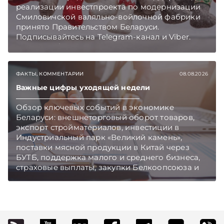
реализации инвестпроекта по модернизации
Смиловичской валяльно-войлочной фабрики
принято Правительством Беларуси.
Подписывайтесь на Telegram‑канал и Viber.
Главное об экономике Беларуси — раньше,
чем в новостях TelegramViber
ФАКТЫ, КОММЕНТАРИИ
08.08.2026
Важные цифры уходящей недели
Обзор ключевых событий в экономике
Беларуси: внешнеторговый оборот товаров,
экспорт стройматериалов, инвестиции в
Индустриальный парк «Великий камень»,
поставки мясной продукции в Китай через
БУТБ, поддержка малого и среднего бизнеса,
страховые выплаты, закупки Белкоопсоюза и
рост продаж новых автомобилей.
Подписывайтесь на Telegram‑канал и Viber.
Главное об экономике Беларуси — раньше,
чем в новостях TelegramViber