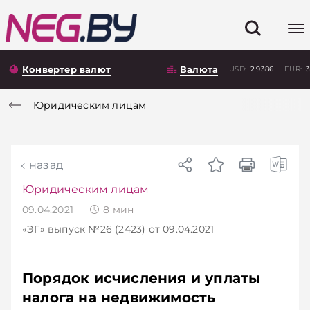
Конвертер валют
Валюта
USD:
2.9386
EUR:
3
Юридическим лицам
назад
Юридическим лицам
09.04.2021
8
мин
«ЭГ»
выпуск №26 (2423)
от 09.04.2021
Порядок исчисления и уплаты
налога на недвижимость