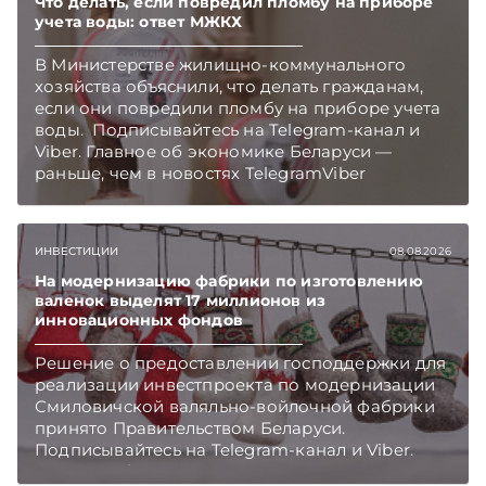
Что делать, если повредил пломбу на приборе
учета воды: ответ МЖКХ
В Министерстве жилищно-коммунального
хозяйства объяснили, что делать гражданам,
если они повредили пломбу на приборе учета
воды. Подписывайтесь на Telegram‑канал и
Viber. Главное об экономике Беларуси —
раньше, чем в новостях TelegramViber
ИНВЕСТИЦИИ
08.08.2026
На модернизацию фабрики по изготовлению
валенок выделят 17 миллионов из
инновационных фондов
Решение о предоставлении господдержки для
реализации инвестпроекта по модернизации
Смиловичской валяльно-войлочной фабрики
принято Правительством Беларуси.
Подписывайтесь на Telegram‑канал и Viber.
Главное об экономике Беларуси — раньше,