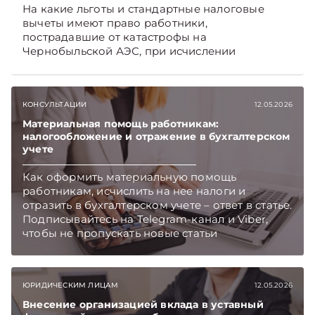
На какие льготы и стандартные налоговые
вычеты имеют право работники,
пострадавшие от катастрофы на
Чернобыльской АЭС, при исчислении
подоходного налога, читайте в материале.
Подписывайтесь на Telegram‑канал и Viber,
чтобы не пропускать новые статьи
КОНСУЛЬТАЦИИ
12.05.2026
TelegramViber
Материальная помощь работникам:
налогообложение и отражение в бухгалтерском
учете
Как оформить материальную помощь
работникам, исчислить на нее налоги и
отразить в бухгалтерском учете – ответ в статье.
Подписывайтесь на Telegram‑канал и Viber,
чтобы не пропускать новые статьи
TelegramViber
ЮРИДИЧЕСКИМ ЛИЦАМ
12.05.2026
Внесение организацией вклада в уставный