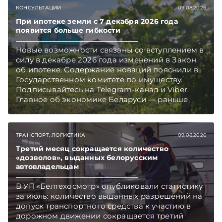
КОНСУЛЬТАЦИИ
09.08.2026
При ипотеке земли с 7 декабря 2026 года
появится больше гибкости
Новые возможности связаны со вступлением в
силу в декабре 2026 года изменений в Закон
об ипотеке. Содержание новаций пояснили в
Государственном комитете по имуществу.
Подписывайтесь на Telegram‑канал и Viber.
Главное об экономике Беларуси — раньше,
чем в новостях TelegramViber
ТРАНСПОРТ, ЛОГИСТИКА
09.08.2026
Третий месяц сокращается количество
«дозволов», выданных белорусским
автовладельцам
В УП «Белтехосмотр» опубликовали статистику
за июль: количество выданных разрешений на
допуск транспортного средства к участию в
дорожном движении сокращается третий