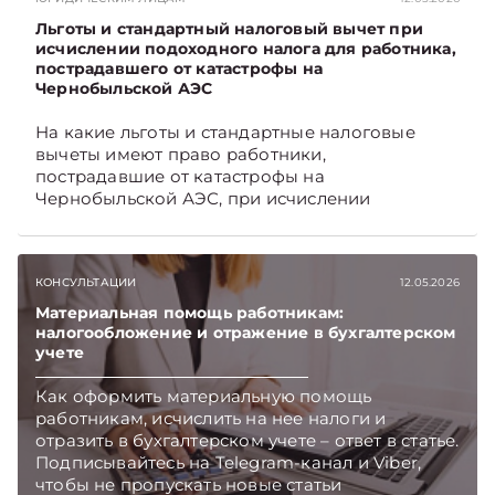
Льготы и стандартный налоговый вычет при
исчислении подоходного налога для работника,
пострадавшего от катастрофы на
Чернобыльской АЭС
На какие льготы и стандартные налоговые
вычеты имеют право работники,
пострадавшие от катастрофы на
Чернобыльской АЭС, при исчислении
подоходного налога, читайте в материале.
Подписывайтесь на Telegram‑канал и Viber,
чтобы не пропускать новые статьи
КОНСУЛЬТАЦИИ
12.05.2026
TelegramViber
Материальная помощь работникам:
налогообложение и отражение в бухгалтерском
учете
Как оформить материальную помощь
работникам, исчислить на нее налоги и
отразить в бухгалтерском учете – ответ в статье.
Подписывайтесь на Telegram‑канал и Viber,
чтобы не пропускать новые статьи