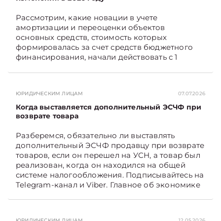
Рассмотрим, какие новации в учете
амортизации и переоценки объектов
основных средств, стоимость которых
формировалась за счет средств бюджетного
финансирования, начали действовать с 1
января 2026 года, а также как они отражаются
в бухгалтерском учете и влияют на
налогообложение прибыли. Подписывайтесь
ЮРИДИЧЕСКИМ ЛИЦАМ
07.07.2026
на Telegram‑канал и Viber. Главное об
экономике Беларуси — раньше, чем в новостях
Когда выставляется дополнительный ЭСЧФ при
TelegramViber
возврате товара
Разберемся, обязательно ли выставлять
дополнительный ЭСЧФ продавцу при возврате
товаров, если он перешел на УСН, а товар был
реализован, когда он находился на общей
системе налогообложения. Подписывайтесь на
Telegram‑канал и Viber. Главное об экономике
Беларуси — раньше, чем в новостях
TelegramViber
ЮРИДИЧЕСКИМ ЛИЦАМ
12.05.2026