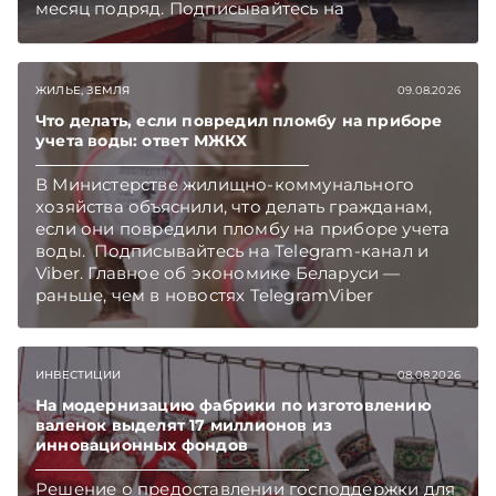
месяц подряд. Подписывайтесь на
Telegram‑канал и Viber. Главное об экономике
Беларуси — раньше, чем в новостях
TelegramViber
ЖИЛЬЕ, ЗЕМЛЯ
09.08.2026
Что делать, если повредил пломбу на приборе
учета воды: ответ МЖКХ
В Министерстве жилищно-коммунального
хозяйства объяснили, что делать гражданам,
если они повредили пломбу на приборе учета
воды. Подписывайтесь на Telegram‑канал и
Viber. Главное об экономике Беларуси —
раньше, чем в новостях TelegramViber
ИНВЕСТИЦИИ
08.08.2026
На модернизацию фабрики по изготовлению
валенок выделят 17 миллионов из
инновационных фондов
Решение о предоставлении господдержки для