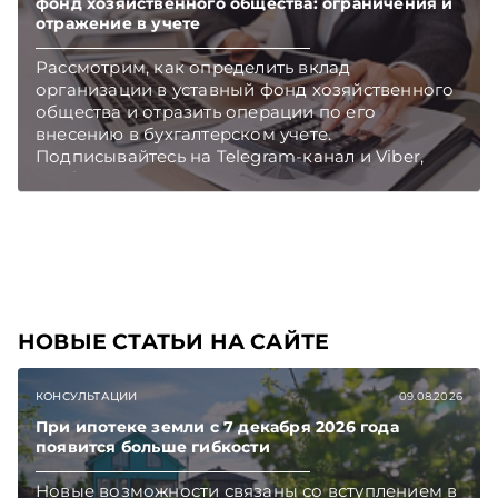
фонд хозяйственного общества: ограничения и
отражение в учете
Рассмотрим, как определить вклад
организации в уставный фонд хозяйственного
общества и отразить операции по его
внесению в бухгалтерском учете.
Подписывайтесь на Telegram‑канал и Viber,
чтобы не пропускать новые статьи
TelegramViber
НОВЫЕ СТАТЬИ НА САЙТЕ
КОНСУЛЬТАЦИИ
09.08.2026
При ипотеке земли с 7 декабря 2026 года
появится больше гибкости
Новые возможности связаны со вступлением в