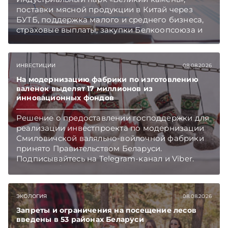
поставки мясной продукции в Китай через
БУТБ, поддержка малого и среднего бизнеса,
страховые выплаты, закупки Белкоопсоюза и
рост продаж новых автомобилей.
Подписывайтесь на Telegram‑канал и Viber.
Главное об экономике Беларуси — раньше,
ИНВЕСТИЦИИ
08.08.2026
чем в новостях TelegramViber
На модернизацию фабрики по изготовлению
валенок выделят 17 миллионов из
инновационных фондов
Решение о предоставлении господдержки для
реализации инвестпроекта по модернизации
Смиловичской валяльно-войлочной фабрики
принято Правительством Беларуси.
Подписывайтесь на Telegram‑канал и Viber.
Главное об экономике Беларуси — раньше,
чем в новостях TelegramViber
ЭКОЛОГИЯ
08.08.2026
Запреты и ограничения на посещение лесов
введены в 53 районах Беларуси