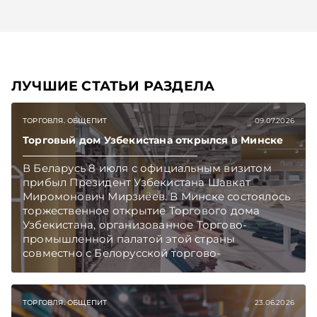
ЛУЧШИЕ СТАТЬИ РАЗДЕЛА
ТОРГОВЛЯ. ОБЩЕПИТ
09.07.2026
Торговый дом Узбекистана открылся в Минске
В Беларусь 8 июля с официальным визитом
прибыл Президент Узбекистана Шавкат
Миромонович Мирзиёев. В Минске состоялось
торжественное открытие Торгового дома
Узбекистана, организованное Торгово-
промышленной палатой этой страны
совместно с Белорусской торгово-
промышленной палатой (БелТПП).
Подписывайтесь на Telegram‑канал и Viber.
Главное об экономике Беларуси — раньше,
ТОРГОВЛЯ. ОБЩЕПИТ
23.06.2026
чем в новостях TelegramViber