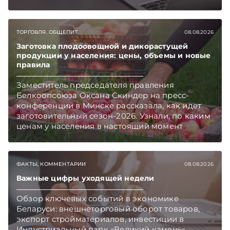
ТОРГОВЛЯ. ОБЩЕПИТ
08.08.2026
Заготовка плодоовощной и дикорастущей
продукции у населения: цены, объемы и новые
правила
Заместитель председателя правления
Белкоопсоюза Оксана Скиндер на пресс-
конференции в Минске рассказала, как идет
заготовительный сезон-2026. Узнали, по каким
ценам у населения в настоящий момент
закупают продукцию, сколько
приемозаготовительных пунктов работает и
как изменились правила игры в текущем году.
ФАКТЫ, КОММЕНТАРИИ
08.08.2026
Подписывайтесь на Telegram‑канал и Viber.
Главное об экономике Беларуси — раньше,
Важные цифры уходящей недели
чем в новостях TelegramViber
Обзор ключевых событий в экономике
Беларуси: внешнеторговый оборот товаров,
экспорт стройматериалов, инвестиции в
Индустриальный парк «Великий камень»,