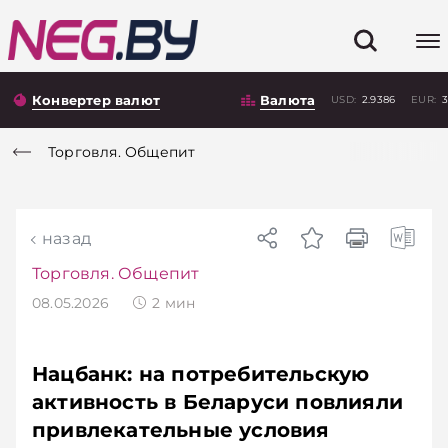
Конвертер валют
Валюта
USD:
2.9386
EUR:
3
Торговля. Общепит
назад
Торговля. Общепит
08.05.2026
2
мин
Нацбанк: на потребительскую
активность в Беларуси повлияли
привлекательные условия