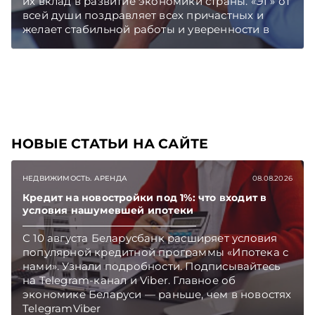
их вклад в развитие экономики страны. «ЭГ» от
всей души поздравляет всех причастных и
желает стабильной работы и уверенности в
завтрашнем дне. Пусть ваш нелегкий труд,
направленный на насыщение
потребительского рынка и поддержку местных
производителей, всегда приносит достойные
плоды. Подписывайтесь на Telegram‑канал и
Viber. Главное об экономике Беларуси —
раньше, чем в новостях TelegramViber
НОВЫЕ СТАТЬИ НА САЙТЕ
НЕДВИЖИМОСТЬ. АРЕНДА
08.08.2026
Кредит на новостройки под 1%: что входит в
условия нашумевшей ипотеки
С 10 августа Беларусбанк расширяет условия
популярной кредитной программы «Ипотека с
нами». Узнали подробности. Подписывайтесь
на Telegram‑канал и Viber. Главное об
экономике Беларуси — раньше, чем в новостях
TelegramViber