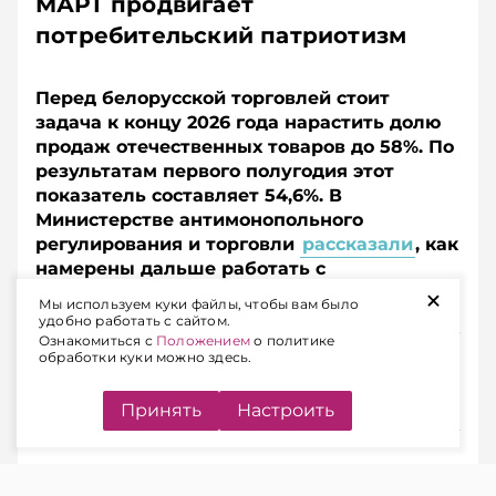
МАРТ продвигает
потребительский патриотизм
Перед белорусской торговлей стоит
задача к концу 2026 года нарастить долю
продаж отечественных товаров до 58%. По
результатам первого полугодия этот
показатель составляет 54,6%. В
Министерстве антимонопольного
регулирования и торговли
рассказали
, как
намерены дальше работать с
+
белорусскими товарами.
Мы используем куки файлы, чтобы вам было
удобно работать с сайтом.
Ознакомиться с
Положением
о политике
Подписывайтесь на Telegram‑канал и Viber.
обработки куки можно здесь.
Главное об экономике Беларуси — раньше, чем в
новостях
Telegram
Viber
Принять
Настроить
СТОЛИЦА НЕ ПОКУПАЕТ