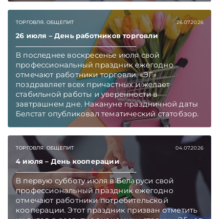
обращениями граждан и бизнеса.
Подписывайтесь на Telegram‑канал и Viber.
ТОРГОВЛЯ. ОБЩЕПИТ
26.07.2026
Главное об экономике Беларуси — раньше,
чем в новостях TelegramViber
26 июля – День работников торговли
В последнее воскресенье июля свой
профессиональный праздник ежегодно
отмечают работники торговли. «ЭГ»
поздравляет всех причастных и желает
стабильной работы и уверенности в
завтрашнем дне. Накануне праздничной даты
Белстат опубликовал тематический статобзор.
Изучили его и выбрали самые интересные
цифры.
ТОРГОВЛЯ. ОБЩЕПИТ
04.07.2026
4 июля – День кооперации
В первую субботу июля в Беларуси свой
профессиональный праздник ежегодно
отмечают работники потребительской
кооперации. Этот праздник призван отметить