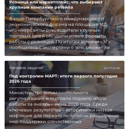
Розница или маркетплейс: что выбирают
крупные компании ретейла
В ходе Петербургского международного
экономического форума на площадке ИД
«Коммерсантъ» руководители крупных
торговых сетей обсудили новые форматы
работы с розницей. По итогам встречи «ЭГ»
пообщалась с экспертами о том, сможет ли
маркетплейс вытеснить традиционную
розницу и как будут трансформироваться
магазины и торговые центры. Подписывайтесь
ТОРГОВЛЯ. ОБЩЕПИТ
22.07.2026
на Telegram‑канал и Viber. Главное об
экономике Беларуси — раньше, чем в новостях
Под контролем МАРТ: итоги первого полугодия
2026 года
TelegramViber
Министерство антимонопольного
регулирования и торговли подвело итоги
работы за январь – июнь 2026 года. Среди
ключевых результатов – исторически низкая
инфляция для первого полугодия, расширение
мер поддержки отечественных
производителей, активная работа с