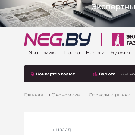
Экономика
Право
Налоги
Бухучет
Конвертер валют
Валюта
USD:
2.9
Главная
Экономика
Отрасли и рынки
назад