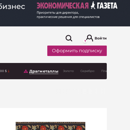
Войти
Оформить подписку
Драгметаллы
.00 $
Золото:
Серебро:
Платина: