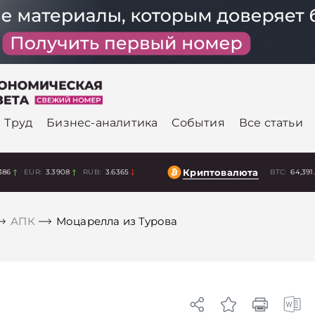
Труд
Бизнес-аналитика
События
Все статьи
Криптовалюта
386
EUR:
3.3908
RUB:
3.6365
BTC:
64,391
АПК
Моцарелла из Турова