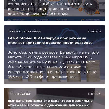
изнашиваются, а любые попытки отложить
ремонт ворот могут привести к
дорогостоящим последствиям.
ФАКТЫ, КОММЕНТАРИИ
10.08.2026
ЕАБР: объем ЗВР Беларуси по-прежнему
отвечает критерию достаточности резервов
Золотовалютные резервы Беларуси на начало
августа 2026 года составили 14,2 млрд USD,
увеличившись за июль на 39,7 млн USD. Рост
был обусловлен увеличением стоимости
резервных активов в иностранной валюте на
35,3 млн USD на фоне превышения
предложения иностранной валюты над
спросом. Объем международных резервов по-
прежнему соответствует трем месяцам
КОНСУЛЬТАЦИИ
10.08.2026
импорта товаров и услуг, что отвечает
международному критерию достаточности
Выплаты социального характера: правильно
отражаем в отчете о движении денежных
резервов, сообщает Евразийский банк