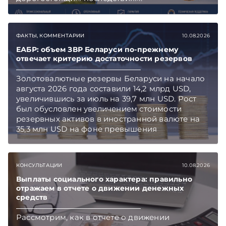
ФАКТЫ, КОММЕНТАРИИ
10.08.2026
ЕАБР: объем ЗВР Беларуси по-прежнему
отвечает критерию достаточности резервов
Золотовалютные резервы Беларуси на начало
августа 2026 года составили 14,2 млрд USD,
увеличившись за июль на 39,7 млн USD. Рост
был обусловлен увеличением стоимости
резервных активов в иностранной валюте на
35,3 млн USD на фоне превышения
предложения иностранной валюты над
спросом. Объем международных резервов по-
прежнему соответствует трем месяцам
КОНСУЛЬТАЦИИ
10.08.2026
импорта товаров и услуг, что отвечает
международному критерию достаточности
Выплаты социального характера: правильно
отражаем в отчете о движении денежных
резервов, сообщает Евразийский банк
средств
развития (ЕАБР) в своем еженедельном
макроэкономическом обзоре.
Рассмотрим, как в отчете о движении