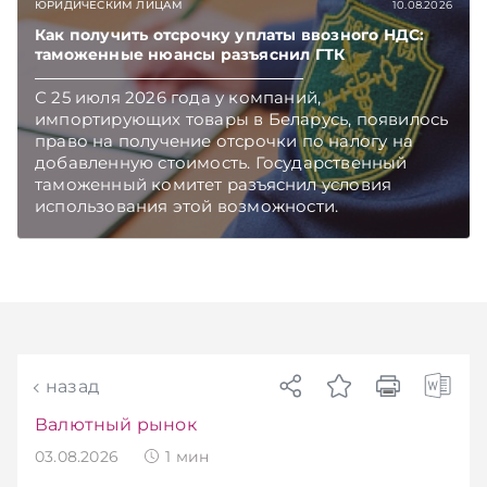
ЮРИДИЧЕСКИМ ЛИЦАМ
10.08.2026
Мингорисполкома. Подписывайтесь на
Telegram‑канал и Viber. Главное об экономике
Как получить отсрочку уплаты ввозного НДС:
таможенные нюансы разъяснил ГТК
Беларуси — раньше, чем в новостях
TelegramViber
С 25 июля 2026 года у компаний,
импортирующих товары в Беларусь, появилось
право на получение отсрочки по налогу на
добавленную стоимость. Государственный
таможенный комитет разъяснил условия
использования этой возможности.
Подписывайтесь на Telegram‑канал и Viber.
Главное об экономике Беларуси — раньше,
чем в новостях TelegramViber
назад
Валютный рынок
03.08.2026
1
мин