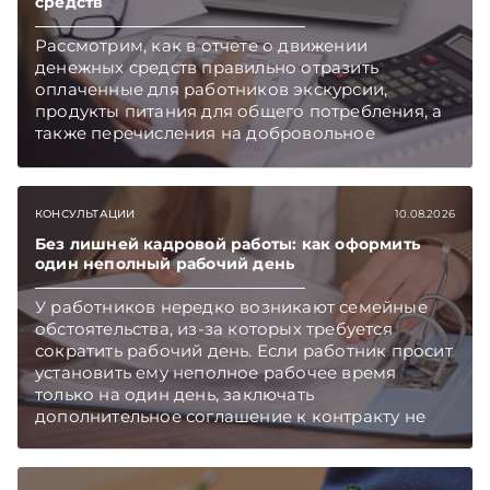
средств
развития (ЕАБР) в своем еженедельном
макроэкономическом обзоре.
Рассмотрим, как в отчете о движении
денежных средств правильно отразить
оплаченные для работников экскурсии,
продукты питания для общего потребления, а
также перечисления на добровольное
медицинское страхование.
КОНСУЛЬТАЦИИ
10.08.2026
Без лишней кадровой работы: как оформить
один неполный рабочий день
У работников нередко возникают семейные
обстоятельства, из-за которых требуется
сократить рабочий день. Если работник просит
установить ему неполное рабочее время
только на один день, заключать
дополнительное соглашение к контракту не
требуется – достаточно оформить приказ
нанимателя, рассказали в Комитете по труду,
занятости и социальной защите