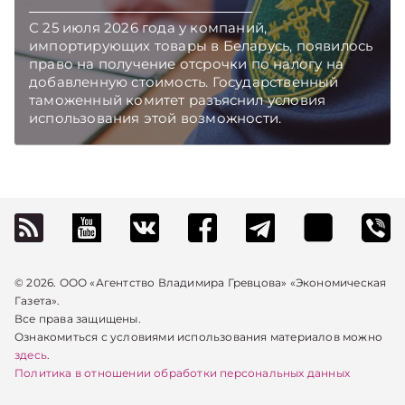
TelegramViber
С 25 июля 2026 года у компаний,
импортирующих товары в Беларусь, появилось
право на получение отсрочки по налогу на
добавленную стоимость. Государственный
таможенный комитет разъяснил условия
использования этой возможности.
Подписывайтесь на Telegram‑канал и Viber.
Главное об экономике Беларуси — раньше,
чем в новостях TelegramViber
© 2026. ООО «Агентство Владимира Гревцова» «Экономическая
Газета».
Все права защищены.
Ознакомиться с условиями использования материалов можно
здесь
.
Политика в отношении обработки персональных данных