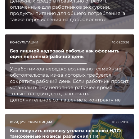
денежных средств правильно отразить
оплаченные для работников экскурсии,
продукты питания для общего потребления, а
также перечисления на добровольное
медицинское страхование.
КОНСУЛЬТАЦИИ
10.08.2026
Без лишней кадровой работы: как оформить
один неполный рабочий день
У работников нередко возникают семейные
обстоятельства, из-за которых требуется
сократить рабочий день. Если работник просит
установить ему неполное рабочее время
только на один день, заключать
дополнительное соглашение к контракту не
требуется – достаточно оформить приказ
нанимателя, рассказали в Комитете по труду,
занятости и социальной защите
ЮРИДИЧЕСКИМ ЛИЦАМ
10.08.2026
Мингорисполкома. Подписывайтесь на
Telegram‑канал и Viber. Главное об экономике
Как получить отсрочку уплаты ввозного НДС:
таможенные нюансы разъяснил ГТК
Беларуси — раньше, чем в новостях