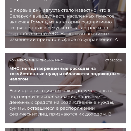
В первые дни августа стало известно, что в
Беларуси выведут часть населенных пунктов,
включая Гомель, из категории радиактивно
загрязненных в результате катастрофы на
Чернобыльской АЭС. Несколько значимых
изменений принято в сфере госуправления. А
бизнесу вновь дали надежду на сокращение
объема нового нормативного массива,
который приходится изучать ежегодно.
КОММЕНТАРИИ И ПИСЬМА МНС
07.08.2026
Очередные меры по оптимизации
нормотворчества предусмотрены в
МНС: неподтвержденные расходы на
хозяйственные нужды облагаются подоходным
постановлении Совмина. Подписывайтесь на
налогом
Telegram‑канал и Viber. Главное об экономике
Беларуси — раньше, чем в новостях
Если организация не может документально
TelegramViber
подтвердить использование наличных
денежных средств на хозяйственные нужды,
суммы, оставшиеся в распоряжении
физических лиц, признаются их доходом. В
этом случае организация как налоговый агент
обязана исчислить, удержать и перечислить в