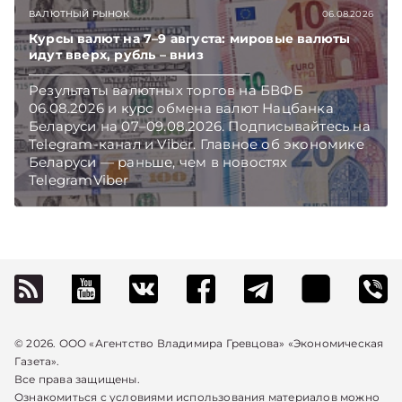
бюджет подоходный налог, напоминает МНС.
ВАЛЮТНЫЙ РЫНОК
06.08.2026
Курсы валют на 7–9 августа: мировые валюты
идут вверх, рубль – вниз
Результаты валютных торгов на БВФБ
06.08.2026 и курс обмена валют Нацбанка
Беларуси на 07–09.08.2026. Подписывайтесь на
Telegram‑канал и Viber. Главное об экономике
Беларуси — раньше, чем в новостях
TelegramViber
© 2026. ООО «Агентство Владимира Гревцова» «Экономическая
Газета».
Все права защищены.
Ознакомиться с условиями использования материалов можно