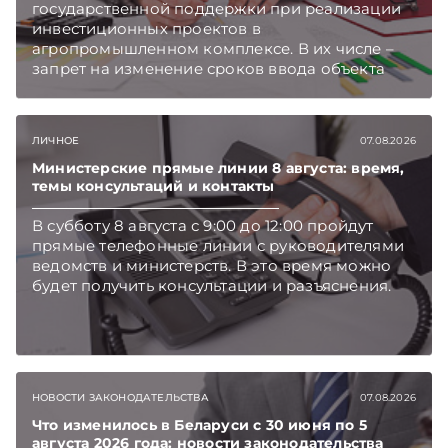
государственной поддержки при реализации
инвестиционных проектов в
агропромышленном комплексе. В их числе –
запрет на изменение сроков ввода объекта
инвестиций в эксплуатацию и его выхода на
проектную мощность. Подписывайтесь на
Telegram‑канал и Viber. Главное об экономике
ЛИЧНОЕ
07.08.2026
Беларуси — раньше, чем в новостях
TelegramViber
Министерские прямые линии 8 августа: время,
темы консультаций и контакты
В субботу 8 августа с 9:00 до 12:00 пройдут
прямые телефонные линии с руководителями
ведомств и министерств. В это время можно
будет получить консультации и разъяснения.
НОВОСТИ ЗАКОНОДАТЕЛЬСТВА
07.08.2026
Что изменилось в Беларуси с 30 июня по 5
августа 2026 года: новости законодательства