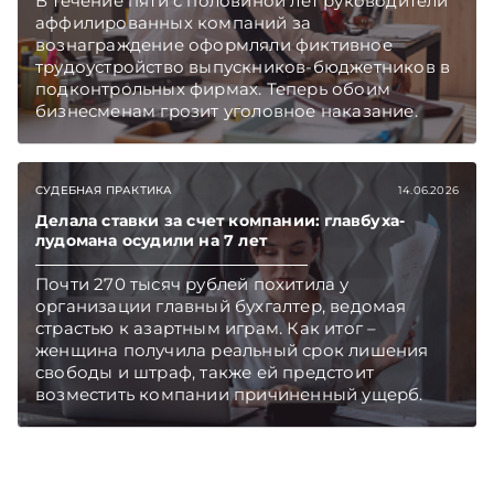
В течение пяти с половиной лет руководители
аффилированных компаний за
вознаграждение оформляли фиктивное
трудоустройство выпускников-бюджетников в
подконтрольных фирмах. Теперь обоим
бизнесменам грозит уголовное наказание.
СУДЕБНАЯ ПРАКТИКА
14.06.2026
Делала ставки за счет компании: главбуха-
лудомана осудили на 7 лет
Почти 270 тысяч рублей похитила у
организации главный бухгалтер, ведомая
страстью к азартным играм. Как итог –
женщина получила реальный срок лишения
свободы и штраф, также ей предстоит
возместить компании причиненный ущерб.