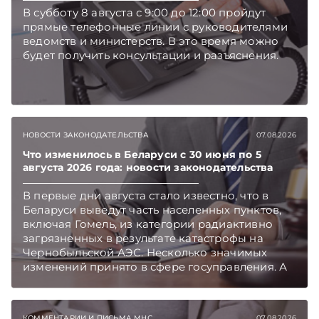
В субботу 8 августа с 9:00 до 12:00 пройдут
прямые телефонные линии с руководителями
ведомств и министерств. В это время можно
будет получить консультации и разъяснения.
НОВОСТИ ЗАКОНОДАТЕЛЬСТВА
07.08.2026
Что изменилось в Беларуси с 30 июня по 5
августа 2026 года: новости законодательства
В первые дни августа стало известно, что в
Беларуси выведут часть населенных пунктов,
включая Гомель, из категории радиактивно
загрязненных в результате катастрофы на
Чернобыльской АЭС. Несколько значимых
изменений принято в сфере госуправления. А
бизнесу вновь дали надежду на сокращение
объема нового нормативного массива,
который приходится изучать ежегодно.
КОММЕНТАРИИ И ПИСЬМА МНС
07.08.2026