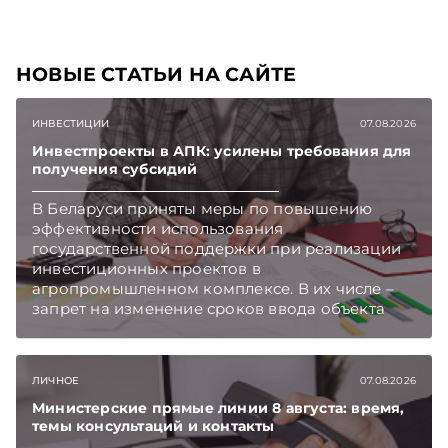
НОВЫЕ СТАТЬИ НА САЙТЕ
ИНВЕСТИЦИИ
07.08.2026
Инвестпроекты в АПК: усилены требования для
получения субсидий
В Беларуси приняты меры по повышению
эффективности использования
государственной поддержки при реализации
инвестиционных проектов в
агропромышленном комплексе. В их числе –
запрет на изменение сроков ввода объекта
инвестиций в эксплуатацию и его выхода на
проектную мощность. Подписывайтесь на
Telegram‑канал и Viber. Главное об экономике
ЛИЧНОЕ
07.08.2026
Беларуси — раньше, чем в новостях
TelegramViber
Министерские прямые линии 8 августа: время,
темы консультаций и контакты