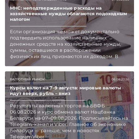
Очередные меры по оптимизации
нормотворчества предусмотрены в
МНС: неподтвержденные расходы на
хозяйственные нужды облагаются подоходным
постановлении Совмина. Подписывайтесь на
налогом
Telegram‑канал и Viber. Главное об экономике
Беларуси — раньше, чем в новостях
Если организация не может документально
TelegramViber
подтвердить использование наличных
денежных средств на хозяйственные нужды,
суммы, оставшиеся в распоряжении
физических лиц, признаются их доходом. В
этом случае организация как налоговый агент
обязана исчислить, удержать и перечислить в
бюджет подоходный налог, напоминает МНС.
ВАЛЮТНЫЙ РЫНОК
06.08.2026
Курсы валют на 7–9 августа: мировые валюты
идут вверх, рубль – вниз
Результаты валютных торгов на БВФБ
06.08.2026 и курс обмена валют Нацбанка
Беларуси на 07–09.08.2026. Подписывайтесь на
Telegram‑канал и Viber. Главное об экономике
Беларуси — раньше, чем в новостях
TelegramViber