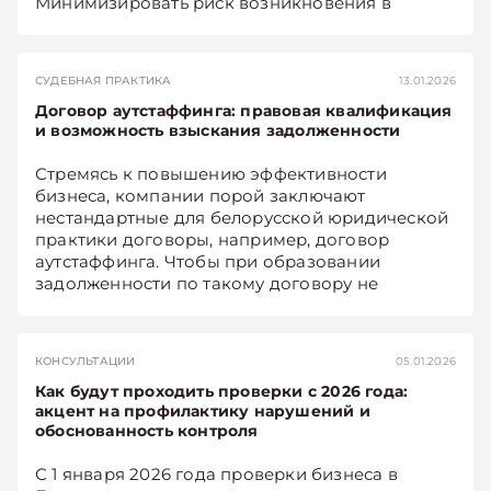
Минимизировать риск возникновения в
будущем конфликтов между арендатором и
арендодателем позволит внимание к
правовым деталям и знание судебных
СУДЕБНАЯ ПРАКТИКА
13.01.2026
прецедентов.
Договор аутстаффинга: правовая квалификация
и возможность взыскания задолженности
Стремясь к повышению эффективности
бизнеса, компании порой заключают
нестандартные для белорусской юридической
практики договоры, например, договор
аутстаффинга. Чтобы при образовании
задолженности по такому договору не
возникло проблем с ее взысканием, при
составлении и исполнении договора
аутстаффинга нужно учесть важные нюансы.
КОНСУЛЬТАЦИИ
05.01.2026
Как будут проходить проверки с 2026 года:
акцент на профилактику нарушений и
обоснованность контроля
С 1 января 2026 года проверки бизнеса в