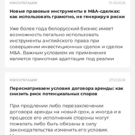
КОНСУЛЬТАЦИИ
10.03.2026
в суде и в административных
Новые правовые инструменты в M&A-сделках:
правоотношениях с госорганами и чем опыт,
как использовать грамотно, не генерируя риски
уже накопленный в России, может быть
полезен бизнесу в Беларуси.
Уже более года белорусский бизнес имеет
возможность легально использовать
инструменты английского права при
совершении инвестиционных сделок и сделок
M&A. Важным условием их применения
является грамотная адаптация под реалии
отечественного правоприменения.
КОНСУЛЬТАЦИИ
27.01.2026
Пересматриваем условия договора аренды: как
снизить риск потенциальных споров
При продлении либо перезаключении
договора аренды на новый срок, а иногда и в
процессе его исполнения стороны могут
пожелать либо быть обязаны в силу
законодательства изменить его условия.