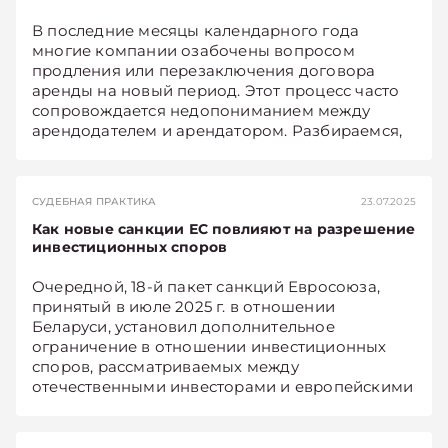
В последние месяцы календарного года
многие компании озабочены вопросом
продления или перезаключения договора
аренды на новый период. Этот процесс часто
сопровождается недопониманием между
арендодателем и арендатором. Разбираемся,
как правильно уведомлять о продлении, какие
риски возникают при пассивном поведении
сторон и какие шаги помогут избежать
СУДЕБНАЯ ПРАКТИКА
23.07.2025
судебных споров и потери помещения.
Как новые санкции ЕС повлияют на разрешение
инвестиционных споров
Очередной, 18-й пакет санкций Евросоюза,
принятый в июле 2025 г. в отношении
Беларуси, установил дополнительное
ограничение в отношении инвестиционных
споров, рассматриваемых между
отечественными инвесторами и европейскими
государствами. Суть этого ограничения
поясняет директор юридической компании
«Экономические споры», медиатор,