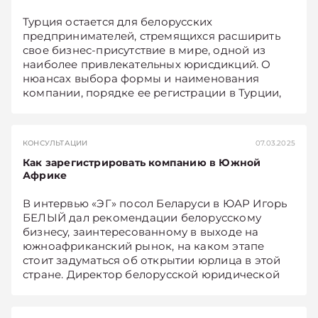
Турция остается для белорусских
предпринимателей, стремящихся расширить
свое бизнес-присутствие в мире, одной из
наиболее привлекательных юрисдикций. О
нюансах выбора формы и наименования
компании, порядке ее регистрации в Турции,
возможных моделях управления рассказывают
Сергей БЕЛЯВСКИЙ, директор юридической
компании «Экономические споры» (Беларусь),
КОНСУЛЬТАЦИИ
07.03.2025
и его коллега из партнерской управляющей
Как зарегистрировать компанию в Южной
консалтинговой компании (Турция).
Африке
В интервью «ЭГ» посол Беларуси в ЮАР Игорь
БЕЛЫЙ дал рекомендации белорусскому
бизнесу, заинтересованному в выходе на
южноафриканский рынок, на каком этапе
стоит задуматься об открытии юрлица в этой
стране. Директор белорусской юридической
компании «Экономические споры» Сергей
БЕЛЯВСКИЙ и его южноафриканский коллега,
партнер юридической компании из ЮАР Алекс