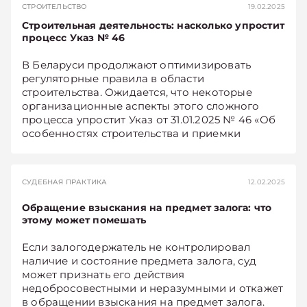
СТРОИТЕЛЬСТВО
19.02.2025
ФОТОХ-старший рассказывают, какие местные
Строительная деятельность: насколько упростит
правовые нюансы нужно учесть при
процесс Указ № 46
учреждении собственной бизнес-структуры в
Южной Африке.
В Беларуси продолжают оптимизировать
регуляторные правила в области
строительства. Ожидается, что некоторые
организационные аспекты этого сложного
процесса упростит Указ от 31.01.2025 № 46 «Об
особенностях строительства и приемки
объектов в эксплуатацию» (далее – Указ).
СУДЕБНАЯ ПРАКТИКА
12.02.2025
Обращение взыскания на предмет залога: что
этому может помешать
Если залогодержатель не контролировал
наличие и состояние предмета залога, суд
может признать его действия
недобросовестными и неразумными и откажет
в обращении взыскания на предмет залога.