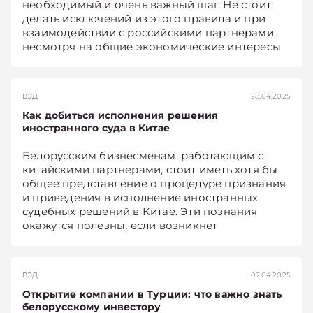
необходимый и очень важный шаг. Не стоит
делать исключений из этого правила и при
взаимодействии с российскими партнерами,
несмотря на общие экономические интересы
и близость правовых систем наших стран. В
статье представлены практические
рекомендации по проверке контрагентов из
ВЭД
28.04.2025
РФ и снижению правовых рисков при
Как добиться исполнения решения
сотрудничестве с ними.
иностранного суда в Китае
Белорусским бизнесменам, работающим с
китайскими партнерами, стоит иметь хотя бы
общее представление о процедуре признания
и приведения в исполнение иностранных
судебных решений в Китае. Эти познания
окажутся полезны, если возникнет
необходимость взыскать задолженность с
контрагента из КНР.
ВЭД
07.04.2025
Открытие компании в Турции: что важно знать
белорусскому инвестору