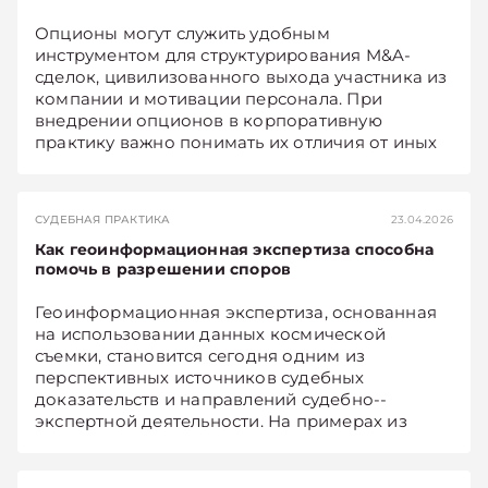
Опционы могут служить удобным
инструментом для структурирования M&A-
сделок, цивилизованного выхода участника из
компании и мотивации персонала. При
внедрении опционов в корпоративную
практику важно понимать их отличия от иных
договорных конструкций и знать, как
минимизировать системные риски.
СУДЕБНАЯ ПРАКТИКА
23.04.2026
Как геоинформационная экспертиза способна
помочь в разрешении споров
Геоинформационная экспертиза, основанная
на использовании данных космической
съемки, становится сегодня одним из
перспективных источников судебных
доказательств и направлений судебно-­
экспертной деятельности. На примерах из
белорусской и российской практики покажем,
какие задачи решает анализ космических
снимков, как эти данные можно использовать