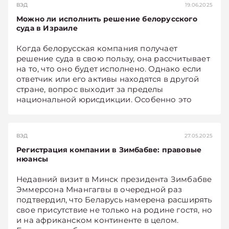
ВЭД
19.06.2025
рекомендованный арбитр МАС при БелТПП
Можно ли исполнить решение белорусского
Сергей БЕЛЯВСКИЙ.
суда в Израиле
Когда белорусская компания получает
решение суда в свою пользу, она рассчитывает
на то, что оно будет исполнено. Однако если
ответчик или его активы находятся в другой
стране, вопрос выходит за пределы
национальной юрисдикции. Особенно это
актуально для предприятий, сотрудничающих с
контрагентами из Израиля, – страны с особой
правовой системой и четко
ВЭД
27.05.2025
регламентированной процедурой признания
Регистрация компании в Зимбабве: правовые
иностранных судебных актов. О том, на какие
нюансы
особенности обратить внимание тем, кто хочет
добиться исполнения решения суда Беларуси
Недавний визит в Минск президента Зимбабве
в Израиле, рассказывают директор
Эммерсона Мнангагвы в очередной раз
белорусской юридической компании
подтвердил, что Беларусь намерена расширять
«Экономические споры» Сергей БЕЛЯВСКИЙ и
свое присутствие не только на родине гостя, но
руководитель израильской компании
и на африканском континенте в целом.
Kolchinski law firm, адвокат Вадим (Лиран)