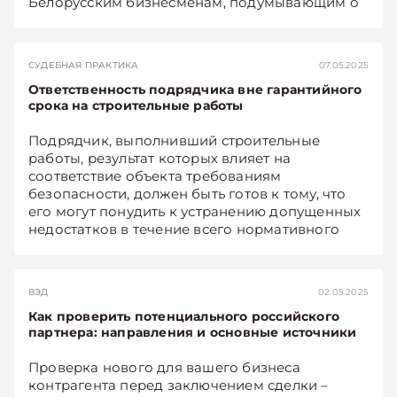
Белорусским бизнесменам, подумывающим о
КОЛЬЧИНСКИЙ.
том, чтобы «зайти» в Африку, полезно будет
узнать об основных требованиях при открытии
юрлица в Зимбабве. Рассказывают о них
СУДЕБНАЯ ПРАКТИКА
07.05.2025
директор юридической компании
Ответственность подрядчика вне гарантийного
«Экономические споры» Сергей БЕЛЯВСКИЙ и
срока на строительные работы
его коллега Золани БУБА, возглавляющий
юридическую фирму в ЮАР.
Подрядчик, выполнивший строительные
работы, результат которых влияет на
соответствие объекта требованиям
безопасности, должен быть готов к тому, что
его могут понудить к устранению допущенных
недостатков в течение всего нормативного
срока службы объекта.
ВЭД
02.05.2025
Как проверить потенциального российского
партнера: направления и основные источники
Проверка нового для вашего бизнеса
контрагента перед заключением сделки –