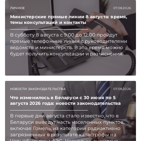
Telegram‑канал и Viber. Главное об экономике
ЛИЧНОЕ
07.08.2026
Беларуси — раньше, чем в новостях
TelegramViber
Министерские прямые линии 8 августа: время,
темы консультаций и контакты
В субботу 8 августа с 9:00 до 12:00 пройдут
прямые телефонные линии с руководителями
ведомств и министерств. В это время можно
будет получить консультации и разъяснения.
НОВОСТИ ЗАКОНОДАТЕЛЬСТВА
07.08.2026
Что изменилось в Беларуси с 30 июня по 5
августа 2026 года: новости законодательства
В первые дни августа стало известно, что в
Беларуси выведут часть населенных пунктов,
включая Гомель, из категории радиактивно
загрязненных в результате катастрофы на
Чернобыльской АЭС. Несколько значимых