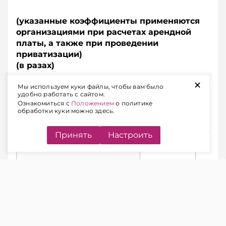
(указанные коэффициенты применяются
организациями при расчетах арендной
платы, а также при проведении
приватизации)
(в разах)
+
Мы используем куки файлы, чтобы вам было
удобно работать с сайтом.
Ознакомиться с
Положением
о политике
обработки куки можно здесь.
Виды (группы)
основных средств
Принять
Настроить
к
к
декабрю
янва
2024 г.
2025