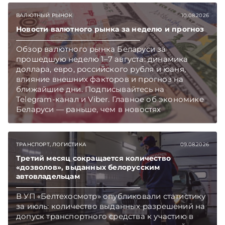
ВАЛЮТНЫЙ РЫНОК
10.08.2026
Новости валютного рынка за неделю и прогноз
Обзор валютного рынка Беларуси за
прошедшую неделю 1–7 августа: динамика
доллара, евро, российского рубля и юаня,
влияние внешних факторов и прогноз на
ближайшие дни. Подписывайтесь на
Telegram‑канал и Viber. Главное об экономике
Беларуси — раньше, чем в новостях
TelegramViber
ТРАНСПОРТ, ЛОГИСТИКА
09.08.2026
Третий месяц сокращается количество
«дозволов», выданных белорусским
автовладельцам
В УП «Белтехосмотр» опубликовали статистику
за июль: количество выданных разрешений на
допуск транспортного средства к участию в