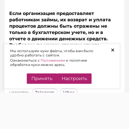
Если организация предоставляет
работникам займы, их возврат и уплата
процентов должны быть отражены не
только в бухгалтерском учете, но и в
отчете о движении денежных средств.
Разберем, по каким строкам отчета
+
показать суммы возвращенных займов и
Мы используем куки файлы, чтобы вам было
удобно работать с сайтом.
процентов, если они удерживаются из
Ознакомиться с
Положением
о политике
заработной платы работников.
обработки куки можно здесь.
Принять
Настроить
Подписывайтесь на Telegram‑канал и Viber.
Главное об экономике Беларуси — раньше, чем в
новостях
Telegram
Viber
Ситуация.
Организация предоставляет
сотрудникам займы. Возврат основного
долга и погашение процентов производятся
путем удержания из заработной платы на