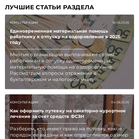
ЛУЧШИЕ СТАТЬИ РАЗДЕЛА
КОНСУЛЬТАЦИИ
16.06.2026
Единовременная материальная помощь
работнику к отпуску на оздоровление в 2026
году
Многие организации выплачивают своим
работникам к отпуску единовременную
материальную помощь на оздоровление.
Рассмотрим вопросы отражения в
бухгалтерском и налоговом учете
хозяйственных операций по начислению и
выплате работникам такой матпомощи.
Подписывайтесь на Telegram‑канал и Viber.
КОНСУЛЬТАЦИИ
04.08.2026
Главное об экономике Беларуси — раньше,
чем в новостях TelegramViber
Как оформить путевку на санаторно-курортное
лечение за счет средств ФСЗН
Разберем, кто имеет право на путевку, каков
порядок ее выдачи и как определяется размер