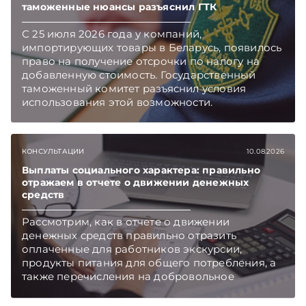
таможенные нюансы разъяснил ГТК
Беларуси — раньше, чем в новостях
TelegramViber
С 25 июля 2026 года у компаний,
импортирующих товары в Беларусь, появилось
право на получение отсрочки по налогу на
добавленную стоимость. Государственный
таможенный комитет разъяснил условия
использования этой возможности.
Подписывайтесь на Telegram‑канал и Viber.
Главное об экономике Беларуси — раньше,
чем в новостях TelegramViber
КОНСУЛЬТАЦИИ
10.08.2026
Выплаты социального характера: правильно
отражаем в отчете о движении денежных
средств
Рассмотрим, как в отчете о движении
денежных средств правильно отразить
оплаченные для работников экскурсии,
продукты питания для общего потребления, а
также перечисления на добровольное
медицинское страхование.