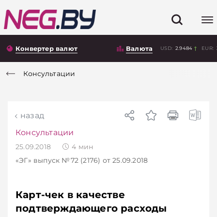
Конвертер валют
Валюта
USD:
2.9484
EUR:
Консультации
назад
Консультации
25.09.2018
4
мин
«ЭГ»
выпуск №72 (2176)
от 25.09.2018
Карт-чек в качестве
подтверждающего расходы