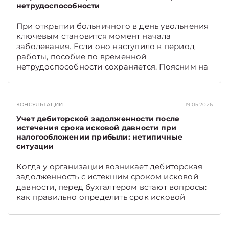
нетрудоспособности
порядок их распределения. Подписывайтесь
на Telegram‑канал и Viber. Главное об
При открытии больничного в день увольнения
экономике Беларуси — раньше, чем в новостях
ключевым становится момент начала
TelegramViber
заболевания. Если оно наступило в период
работы, пособие по временной
нетрудоспособности сохраняется. Поясним на
примере. Подписывайтесь на Telegram‑канал и
Viber. Главное об экономике Беларуси —
раньше, чем в новостях TelegramViber
КОНСУЛЬТАЦИИ
19.05.2026
Учет дебиторской задолженности после
истечения срока исковой давности при
налогообложении прибыли: нетипичные
ситуации
Когда у организации возникает дебиторская
задолженность с истекшим сроком исковой
давности, перед бухгалтером встают вопросы:
как правильно определить срок исковой
давности и в каком порядке списать такую
задолженность. Рассмотрим это на
практических ситуациях. Подписывайтесь на