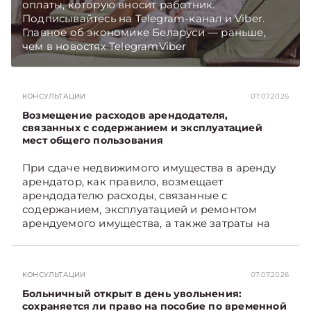
оплаты, которую вносит работник.
Подписывайтесь на Telegram‑канал и Viber.
Главное об экономике Беларуси — раньше,
чем в новостях TelegramViber
КОНСУЛЬТАЦИИ
07.07.2026
Возмещение расходов арендодателя,
связанных с содержанием и эксплуатацией
мест общего пользования
При сдаче недвижимого имущества в аренду
арендатор, как правило, возмещает
арендодателю расходы, связанные с
содержанием, эксплуатацией и ремонтом
арендуемого имущества, а также затраты на
санитарное содержание, коммунальные и
иные услуги. Возникает вопрос: как
определяется сумма возмещения расходов,
КОНСУЛЬТАЦИИ
07.07.2026
связанных с содержанием и эксплуатацией
мест общего пользования, в частности –
Больничный открыт в день увольнения:
контрольно-­пропускного пункта? Рассмотрим
сохраняется ли право на пособие по временной