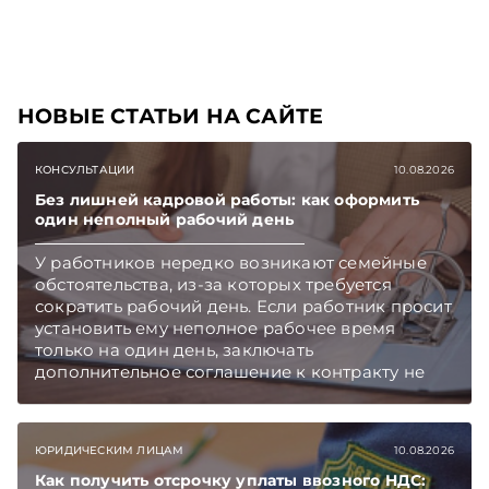
Telegram‑канал и Viber, чтобы не пропускать
новые статьи TelegramViber
НОВЫЕ СТАТЬИ НА САЙТЕ
КОНСУЛЬТАЦИИ
10.08.2026
Без лишней кадровой работы: как оформить
один неполный рабочий день
У работников нередко возникают семейные
обстоятельства, из-за которых требуется
сократить рабочий день. Если работник просит
установить ему неполное рабочее время
только на один день, заключать
дополнительное соглашение к контракту не
требуется – достаточно оформить приказ
нанимателя, рассказали в Комитете по труду,
занятости и социальной защите
ЮРИДИЧЕСКИМ ЛИЦАМ
10.08.2026
Мингорисполкома. Подписывайтесь на
Telegram‑канал и Viber. Главное об экономике
Как получить отсрочку уплаты ввозного НДС: