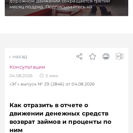
дорожном движении сокращается третий
месяц подряд. Подписывайтесь на
Telegram‑канал и Viber. Главное об экономике
Беларуси — раньше, чем в новостях
TelegramViber
назад
Консультации
04.08.2026
3
мин
«ЭГ»
выпуск № 29 (2846)
от 04.08.2026
Как отразить в отчете о
движении денежных средств
возврат займов и проценты по
ним