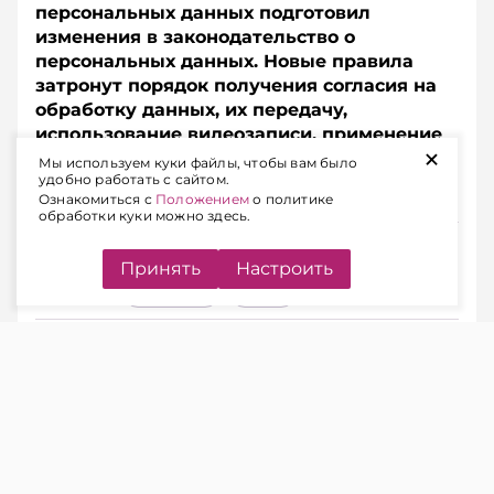
персональных данных подготовил
изменения в законодательство о
персональных данных. Новые правила
затронут порядок получения согласия на
обработку данных, их передачу,
использование видеозаписи, применение
+
искусственного интеллекта и внутренний
Мы используем куки файлы, чтобы вам было
удобно работать с сайтом.
контроль.
Ознакомиться с
Положением
о политике
обработки куки можно здесь.
Подписывайтесь на Telegram‑канал и Viber.
Главное об экономике Беларуси — раньше, чем в
Принять
Настроить
новостях
Telegram
Viber
СРОК СОГЛАСИЯ НА ОБРАБОТКУ
ПЕРСОНАЛЬНЫХ ДАННЫХ
ЧИТАЙТЕ ТАКЖЕ