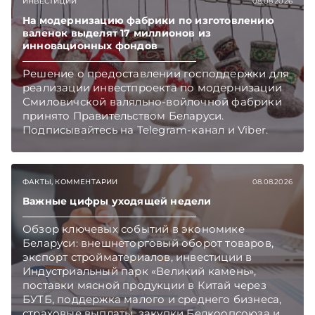
ИНВЕСТИЦИИ
08.08.2026
На модернизацию фабрики по изготовлению
валенок выделят 17 миллионов из
инновационных фондов
Решение о предоставлении господдержки для
реализации инвестпроекта по модернизации
Смиловичской валяльно-войлочной фабрики
принято Правительством Беларуси.
Подписывайтесь на Telegram‑канал и Viber.
Главное об экономике Беларуси — раньше,
чем в новостях TelegramViber
ФАКТЫ, КОММЕНТАРИИ
08.08.2026
Важные цифры уходящей недели
Обзор ключевых событий в экономике
Беларуси: внешнеторговый оборот товаров,
экспорт стройматериалов, инвестиции в
Индустриальный парк «Великий камень»,
поставки мясной продукции в Китай через
БУТБ, поддержка малого и среднего бизнеса,
страховые выплаты, закупки Белкоопсоюза и