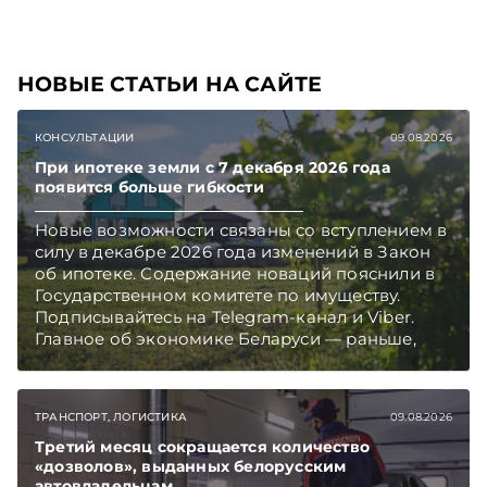
чем в новостях TelegramViber
НОВЫЕ СТАТЬИ НА САЙТЕ
КОНСУЛЬТАЦИИ
09.08.2026
При ипотеке земли с 7 декабря 2026 года
появится больше гибкости
Новые возможности связаны со вступлением в
силу в декабре 2026 года изменений в Закон
об ипотеке. Содержание новаций пояснили в
Государственном комитете по имуществу.
Подписывайтесь на Telegram‑канал и Viber.
Главное об экономике Беларуси — раньше,
чем в новостях TelegramViber
ТРАНСПОРТ, ЛОГИСТИКА
09.08.2026
Третий месяц сокращается количество
«дозволов», выданных белорусским
автовладельцам