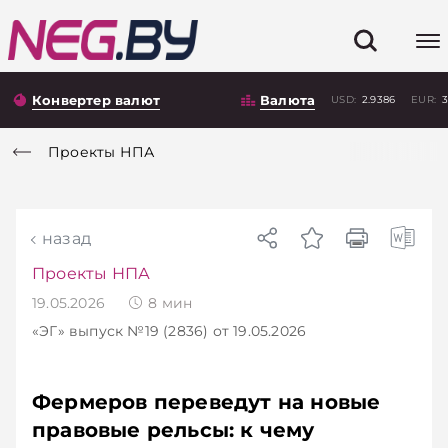
Конвертер валют
Валюта
USD:
2.9386
EUR:
3
Проекты НПА
назад
Проекты НПА
19.05.2026
8
мин
«ЭГ»
выпуск №19 (2836)
от 19.05.2026
Фермеров переведут на новые
правовые рельсы: к чему