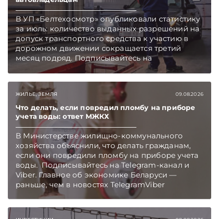
В УП «Белтехосмотр» опубликовали статистику
за июль: количество выданных разрешений на
допуск транспортного средства к участию в
дорожном движении сокращается третий
месяц подряд. Подписывайтесь на
Telegram‑канал и Viber. Главное об экономике
Беларуси — раньше, чем в новостях
TelegramViber
ЖИЛЬЕ, ЗЕМЛЯ
09.08.2026
Что делать, если повредил пломбу на приборе
учета воды: ответ МЖКХ
В Министерстве жилищно-коммунального
хозяйства объяснили, что делать гражданам,
если они повредили пломбу на приборе учета
воды. Подписывайтесь на Telegram‑канал и
Viber. Главное об экономике Беларуси —
раньше, чем в новостях TelegramViber