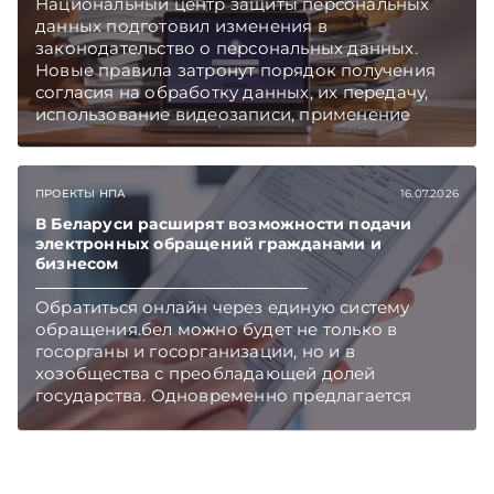
Национальный центр защиты персональных
данных подготовил изменения в
законодательство о персональных данных.
Новые правила затронут порядок получения
согласия на обработку данных, их передачу,
использование видеозаписи, применение
искусственного интеллекта и внутренний
контроль. Подписывайтесь на Telegram‑канал
и Viber. Главное об экономике Беларуси —
ПРОЕКТЫ НПА
16.07.2026
раньше, чем в новостях TelegramViber
В Беларуси расширят возможности подачи
электронных обращений гражданами и
бизнесом
Обратиться онлайн через единую систему
обращения.бел можно будет не только в
госорганы и госорганизации, но и в
хозобщества с преобладающей долей
государства. Одновременно предлагается
законодательно закрепить понятие
злоупотребления правом на обращение.
Подписывайтесь на Telegram‑канал и Viber.
Главное об экономике Беларуси — раньше,