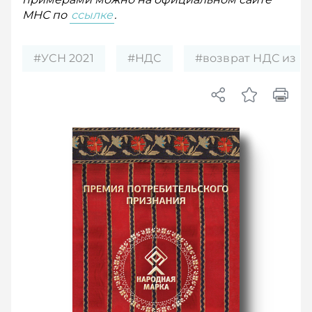
МНС по
ссылке
.
#УСН 2021
#НДС
#возврат НДС из б