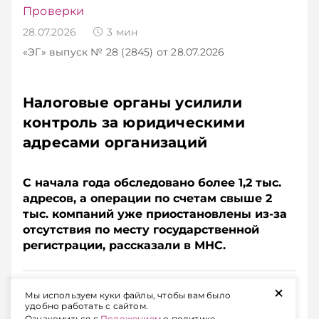
Проверки
28.07.2026
3
мин
«ЭГ»
выпуск № 28 (2845)
от 28.07.2026
Налоговые органы усилили
контроль за юридическими
адресами организаций
С начала года обследовано более 1,2 тыс.
адресов, а операции по счетам свыше 2
тыс. компаний уже приостановлены из-за
отсутствия по месту государственной
регистрации, рассказали в МНС.
Подписывайтесь на Telegram‑канал и Viber.
+
Мы используем куки файлы, чтобы вам было
Главное об экономике Беларуси — раньше, чем в
удобно работать с сайтом.
новостях
Telegram
Viber
Ознакомиться с
Положением
о политике