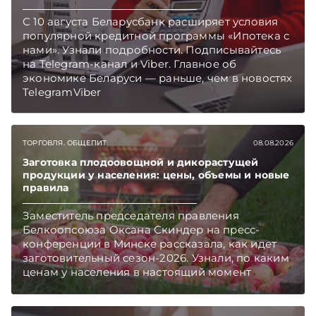
С 10 августа Беларусбанк расширяет условия
популярной кредитной программы «Ипотека с
нами». Узнали подробности. Подписывайтесь
на Telegram‑канал и Viber. Главное об
экономике Беларуси — раньше, чем в новостях
TelegramViber
ТОРГОВЛЯ. ОБЩЕПИТ
08.08.2026
Заготовка плодоовощной и дикорастущей
продукции у населения: цены, объемы и новые
правила
Заместитель председателя правления
Белкоопсоюза Оксана Скиндер на пресс-
конференции в Минске рассказала, как идет
заготовительный сезон-2026. Узнали, по каким
ценам у населения в настоящий момент
закупают продукцию, сколько
приемозаготовительных пунктов работает и
как изменились правила игры в текущем году.