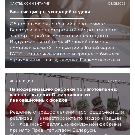
ФАКТЫ, КОММЕНТАРИИ
08.08.2026
Подписывайтесь на Telegram‑канал и Viber.
Главное об экономике Беларуси — раньше,
Важные цифры уходящей недели
чем в новостях TelegramViber
Обзор ключевых событий в экономике
Беларуси: внешнеторговый оборот товаров,
экспорт стройматериалов, инвестиции в
Индустриальный парк «Великий камень»,
поставки мясной продукции в Китай через
БУТБ, поддержка малого и среднего бизнеса,
страховые выплаты, закупки Белкоопсоюза и
рост продаж новых автомобилей.
Подписывайтесь на Telegram‑канал и Viber.
Главное об экономике Беларуси — раньше,
ИНВЕСТИЦИИ
08.08.2026
чем в новостях TelegramViber
На модернизацию фабрики по изготовлению
валенок выделят 17 миллионов из
инновационных фондов
Решение о предоставлении господдержки для
реализации инвестпроекта по модернизации
Смиловичской валяльно-войлочной фабрики
принято Правительством Беларуси.