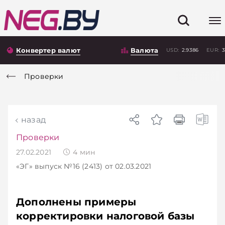
Конвертер валют
Валюта
USD:
2.9386
EUR:
3
Проверки
назад
Проверки
27.02.2021
4
мин
«ЭГ»
выпуск №16 (2413)
от 02.03.2021
Дополнены примеры
корректировки налоговой базы