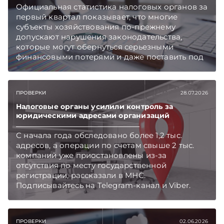
Официальная статистика налоговых органов за
первый квартал показывает, что многие
субъекты хозяйствования по-прежнему
допускают нарушения законодательства,
которые могут обернуться серьезными
финансовыми потерями и даже поставить под
угрозу дальнейшую работу компании. Какие
ошибки чаще всего становятся причиной
претензий контролирующих органов и как
ПРОВЕРКИ
28.07.2026
выстроить систему управления рисками, чтобы
минимизировать негативные последствия
Налоговые органы усилили контроль за
юридическими адресами организаций
проверок, разбираемся вместе с экспертом.
Подписывайтесь на Telegram‑канал и Viber.
С начала года обследовано более 1,2 тыс.
Главное об экономике Беларуси — раньше,
адресов, а операции по счетам свыше 2 тыс.
чем в новостях TelegramViber
компаний уже приостановлены из-за
отсутствия по месту государственной
регистрации, рассказали в МНС.
Подписывайтесь на Telegram‑канал и Viber.
Главное об экономике Беларуси — раньше,
чем в новостях TelegramViber
ПРОВЕРКИ
02.06.2026