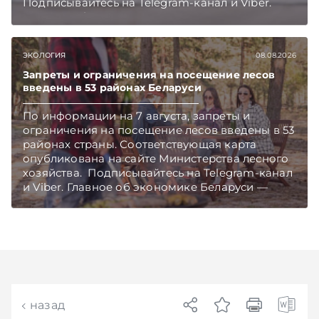
Подписывайтесь на Telegram‑канал и Viber.
Главное об экономике Беларуси — раньше,
чем в новостях TelegramViber
ЭКОЛОГИЯ
08.08.2026
Запреты и ограничения на посещение лесов
введены в 53 районах Беларуси
По информации на 7 августа, запреты и
ограничения на посещение лесов введены в 53
районах страны. Соответствующая карта
опубликована на сайте Министерства лесного
хозяйства. Подписывайтесь на Telegram‑канал
и Viber. Главное об экономике Беларуси —
раньше, чем в новостях TelegramViber
назад