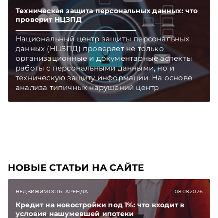
Техническая защита персональных данных: что
проверит НЦЗПД
Национальный центр защиты персональных
данных (НЦЗПД) проверяет не только
организационные и документарные аспекты
работы с персональными данными, но и
техническую защиту информации. На основе
анализа типичных нарушений центр
подготовил чек-лист вопросов, которые
изучаются в ходе контрольных мероприятий.
Подписывайтесь на Telegram‑канал и Viber.
Главное об экономике Беларуси — раньше,
чем в новостях TelegramViber
НОВЫЕ СТАТЬИ НА САЙТЕ
НЕДВИЖИМОСТЬ. АРЕНДА
08.08.2026
Кредит на новостройки под 1%: что входит в
условия нашумевшей ипотеки