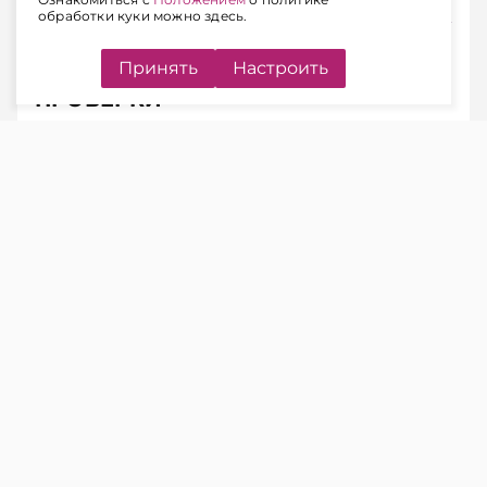
обработки куки можно здесь.
Принять
Настроить
АДРЕС «НА БУМАГЕ» – ПОВОД ДЛЯ
ПРОВЕРКИ
ЧИТАЙТЕ ТАКЖЕ
Налоговая блокирует счета из-за
отсутствия по юрадресу: как
действовать бизнесу
МНС обращает внимание организаций на
необходимость ответственно подходить к
выбору юридического адреса при
государственной регистрации и
своевременно уведомлять регистрирующий
орган о его изменении.