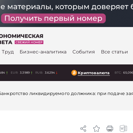
Труд
Бизнес-аналитика
События
Все статьи
Криптовалюта
484
EUR:
3.3989
RUB:
3.6294
BTC:
65,09
Банкротство ликвидируемого должника: при подаче за