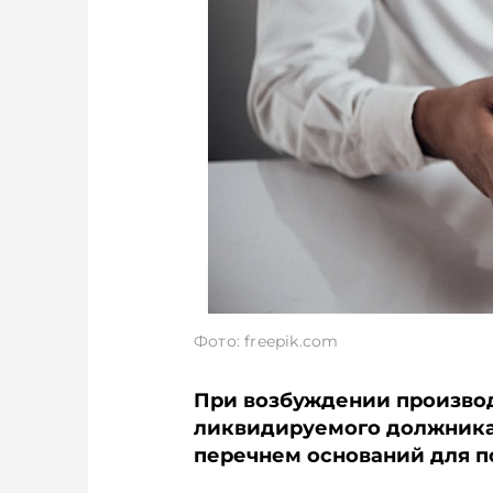
Фото: freepik.com
При возбуждении производ
ликвидируемого должника
перечнем оснований для п