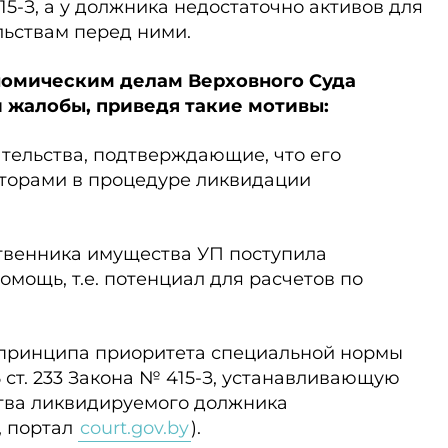
5-З, а у должника недостаточно активов для
льствам перед ними.
номическим делам Верховного Суда
и жалобы, приведя такие мотивы:
тельства, подтверждающие, что его
торами в процедуре ликвидации
ственника имущества УП поступила
мощь, т.е. потенциал для расчетов по
з принципа приоритета специальной нормы
5 ст. 233 Закона № 415-З, устанавливающую
тва ликвидируемого должника
2, портал
court.gov.by
).