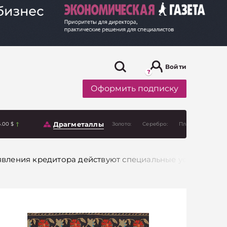
Войти
Оформить подписку
Драгметаллы
6.00 $
Золото:
Серебро:
Платина:
явления кредитора действуют специальные условия