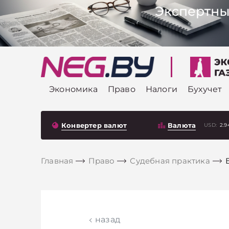
Экономика
Право
Налоги
Бухучет
Конвертер валют
Валюта
USD:
2.9
Главная
Право
Судебная практика
назад