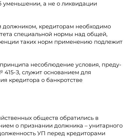
б уменьшении, а не о ликвидации
м должником, кредиторам необходимо
тета специальной нормы над общей,
ренции таких норм применению подлежит
 принципа несоблюдение условия, преду­
№ 415-З, служит основанием для
ия кредитора о банкротстве
яйственных обществ обратились в
ением о признании должника – унитарного
долженность УП перед кредиторами