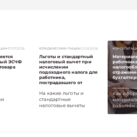
ИЦАМ
07.07.2026
ЮРИДИЧЕСКИМ ЛИЦАМ
12.05.2026
КОНСУЛЬТАЦ
яется
Льготы и стандартный
Материал
ный ЭСЧФ
налоговый вычет при
работника
товара
исчислении
налогооб
подоходного налога для
отражени
работника,
бухгалтер
пострадавшего от
катастрофы на
Чернобыльской АЭС
На какие льготы и
Как офор
ли
стандартные
материал
налоговые вычеты
работника
ный ЭСЧФ
имеют право
на нее на
 возврате
работники,
отразить 
 он
пострадавшие от
бухгалтер
СН, а
катастрофы на
ответ в ст
ализован,
Чернобыльской АЭС,
Подписыв