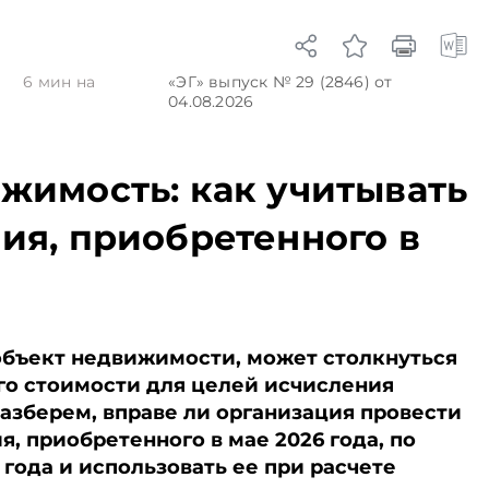
сь на
отношении налогов на
организа
л и Viber.
доходы и о
продвиж
кономике
предотвращении
белорусс
аньше,
избежания и
продукци
6
6
мин на
«ЭГ»
выпуск № 29 (2846)
от
ях
уклонения от
внутренн
04.08.2026
налогообложения.
рынках, 
Подписывайтесь на
пресс-сл
Telegram‑канал и Viber.
Подписыв
ижимость: как учитывать
Главное об экономике
Telegram‑
Беларуси — раньше,
Главное 
ия, приобретенного в
чем в новостях
Беларуси
TelegramViber
чем в нов
TelegramV
объект недвижимости, может столкнуться
го стоимости для целей исчисления
азберем, вправе ли организация провести
, приобретенного в мае 2026 года, по
 года и использовать ее при расчете