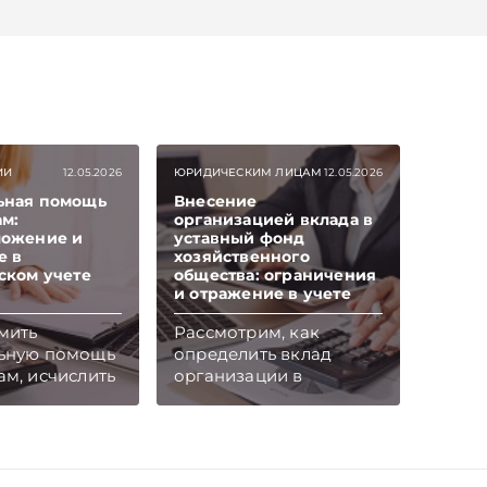
ИИ
12.05.2026
ЮРИДИЧЕСКИМ ЛИЦАМ
12.05.2026
ьная помощь
Внесение
м:
организацией вклада в
ложение и
уставный фонд
е в
хозяйственного
ском учете
общества: ограничения
и отражение в учете
мить
Рассмотрим, как
ьную помощь
определить вклад
м, исчислить
организации в
логи и
уставный фонд
в
хозяйственного
ском учете –
общества и отразить
атье.
операции по его
айтесь на
внесению в