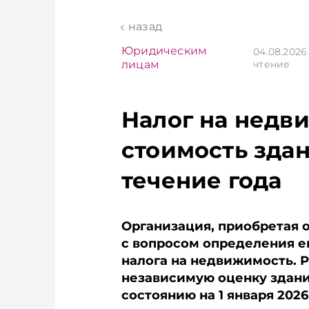
Главное об экономике
Подписывайте
Беларуси — раньше,
Telegram‑кана
назад
чем в новостях
Главное об э
TelegramViber
Беларуси — р
Юридическим
04.08.202
чем в новост
лицам
чтение
TelegramViber
Налог на недв
стоимость здан
течение года
Организация, приобретая 
с вопросом определения е
налога на недвижимость. Р
независимую оценку здания
состоянию на 1 января 2026