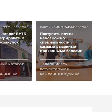
канал и Viber,
бухгалтерском учете.
пропускать
Подписывайтесь на
тьи
Telegram‑канал и Viber,
iber
чтобы не пропускать
новые статьи
БЩЕПИТ
06.08.2026
ФАКТЫ, КОММЕНТАРИИ
06.08.2026
TelegramViber
каталог БУТБ
Поступить почти
егрировать в
невозможно:
осзакупок
специальности с
самыми высокими
проходными баллами
ный каталог
Завершилась
вступительная
анный на
кампания в вузы на
кой
бюджетную форму
льной
обучения. Общий
 бирже
конкурс составил 1,7
ожет стать
человека на место.
Самым высоким он
иональной
оказался на
 для
специальность