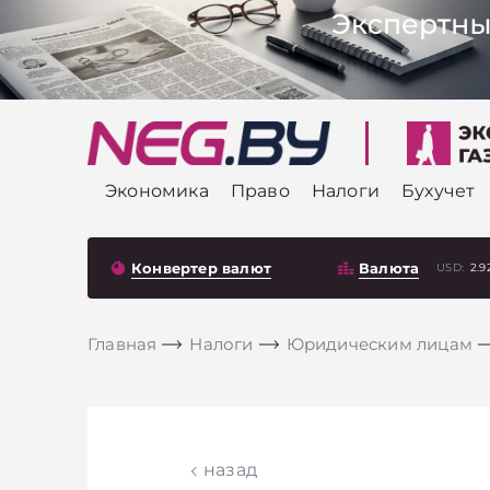
Экономика
Право
Налоги
Бухучет
Конвертер валют
Валюта
USD:
2.9
Главная
Налоги
Юридическим лицам
назад