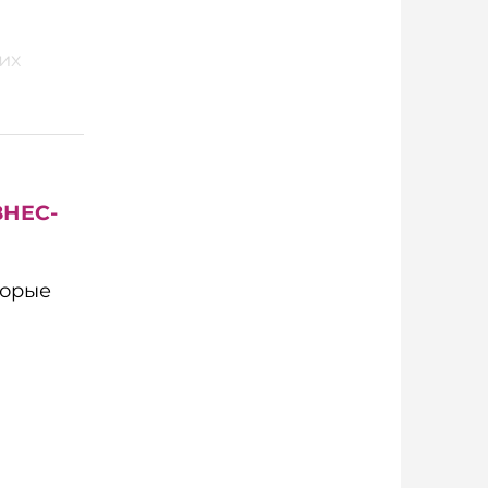
их
ЗНЕС-
торые