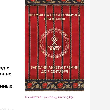
од с
ок не
онных
Разместить рекламу на neg.by