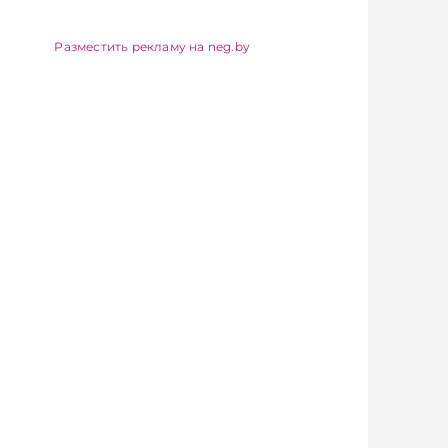
ции закупок и
«графический дизайн и
ения
мультимедиадизайн» в
кой
БГУ – 13 абитуриентов
Разместить рекламу на neg.by
и на
на место. Проходной
ем и внешних
балл на отдельных
сообщает
специальностях
ужба МАРТ.
достигал
айтесь на
395, рассказали в
канал и Viber.
Минобразования.
об экономике
Подписывайтесь на
 — раньше,
Telegram‑канал и Viber.
остях
Главное об экономике
iber
Беларуси — раньше,
чем в новостях
TelegramViber