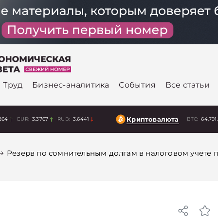
Труд
Бизнес-аналитика
События
Все статьи
Криптовалюта
264
EUR:
3.3767
RUB:
3.6441
BTC:
64,791
Резерв по сомнительным долгам в налоговом учете 