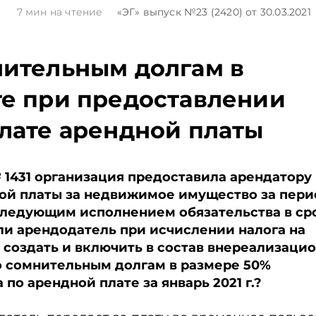
1
7
мин на чтение
«ЭГ»
выпуск №23 (2420)
от 30.03.2021
нительным долгам в
те при предоставлении
плате арендной платы
 1431 организация предоставила арендатору
ной платы за недвижимое имущество за пери
 последующим исполнением обязательства в ср
е ли арендодатель при исчислении налога на
г. создать и включить в состав внереализаци
о сомнительным долгам в размере 50%
по арендной плате за январь 2021 г.?