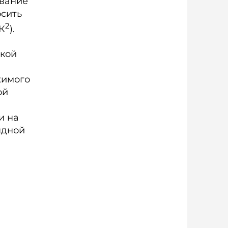
ование
осить
2
ГК
).
ской
жимого
ой
и на
ндной