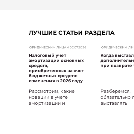
ЛУЧШИЕ СТАТЬИ РАЗДЕЛА
ЮРИДИЧЕСКИМ ЛИЦАМ
07.07.2026
ЮРИДИЧЕСКИМ Л
Налоговый учет
Когда выставл
амортизации основных
дополнитель
средств,
при возврате 
приобретенных за счет
бюджетных средств:
изменения в 2026 году
Рассмотрим, какие
Разберемся,
новации в учете
обязательно 
амортизации и
выставлять
переоценки объектов
дополнитель
основных средств,
продавцу при
стоимость которых
товаров, если
формировалась за счет
перешел на У
средств бюджетного
товар был ре