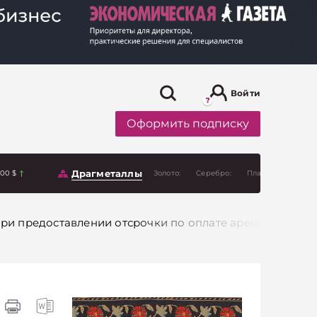
Войти
Оформить подписку
Драгметаллы
.00 $
Золото:
Серебро:
Платина:
при предоставлении отсрочки по оплате арендной пла