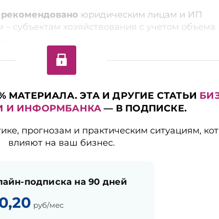
3
рекомендовано
юридическим лицам и ИП
 – субъектам хозяйствования с учетом объема 
..
% МАТЕРИАЛА. ЭТА И ДРУГИЕ СТАТЬИ
БИ
И И ИНФОРМБАНКА
— В ПОДПИСКЕ.
тике, прогнозам и практическим ситуациям, ко
влияют на ваш бизнес.
лайн-подписка на 90 дней
0,20
руб/мес