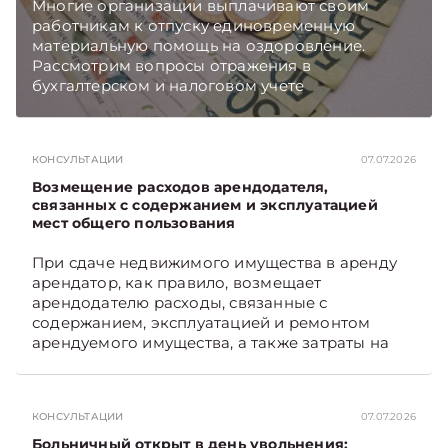
Многие организации выплачивают своим
работникам к отпуску единовременную
материальную помощь на оздоровление.
Рассмотрим вопросы отражения в
бухгалтерском и налоговом учете
хозяйственных операций по начислению и
выплате работникам такой матпомощи.
Подписывайтесь на Telegram‑канал и Viber.
КОНСУЛЬТАЦИИ
07.07.2026
Главное об экономике Беларуси — раньше,
чем в новостях TelegramViber
Возмещение расходов арендодателя,
связанных с содержанием и эксплуатацией
мест общего пользования
При сдаче недвижимого имущества в аренду
арендатор, как правило, возмещает
арендодателю расходы, связанные с
содержанием, эксплуатацией и ремонтом
арендуемого имущества, а также затраты на
санитарное содержание, коммунальные и
иные услуги. Возникает вопрос: как
определяется сумма возмещения расходов,
КОНСУЛЬТАЦИИ
07.07.2026
связанных с содержанием и эксплуатацией
мест общего пользования, в частности –
Больничный открыт в день увольнения: