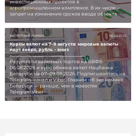
инвестиционных проектов в
агропромышленном комплексе. В их числе –
запрет на изменение сроков ввода объекта
инвестиций в эксплуатацию и его выхода на
проектную мощность. Подписывайтесь на
Telegram‑канал и Viber. Главное об экономике
ВАЛЮТНЫЙ РЫНОК
06.08.2026
Беларуси — раньше, чем в новостях
TelegramViber
Курсы валют на 7–9 августа: мировые валюты
идут вверх, рубль – вниз
Результаты валютных торгов на БВФБ
06.08.2026 и курс обмена валют Нацбанка
Беларуси на 07–09.08.2026. Подписывайтесь на
Telegram‑канал и Viber. Главное об экономике
Беларуси — раньше, чем в новостях
TelegramViber