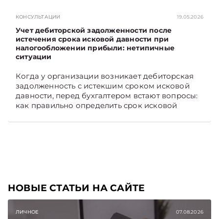
отразить в бухгалтерском учете затраты в этом
случае. Подписывайтесь на Telegram‑канал и
КОНСУЛЬТАЦИИ
19.05.2026
Viber, чтобы не пропускать новые статьи
TelegramViber
Учет дебиторской задолженности после
истечения срока исковой давности при
налогообложении прибыли: нетипичные
ситуации
Когда у организации возникает дебиторская
задолженность с истекшим сроком исковой
давности, перед бухгалтером встают вопросы:
как правильно определить срок исковой
давности и в каком порядке списать такую
задолженность. Рассмотрим это на
практических ситуациях. Подписывайтесь на
Telegram‑канал и Viber, чтобы не пропускать
новые статьи TelegramViber
НОВЫЕ СТАТЬИ НА САЙТЕ
ЛИЧНОЕ
07.08.2026