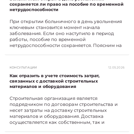
контрольно-­пропускного пункта? Рассмотрим
сохраняется ли право на пособие по временной
нетрудоспособности
порядок их распределения. Подписывайтесь
на Telegram‑канал и Viber. Главное об
При открытии больничного в день увольнения
экономике Беларуси — раньше, чем в новостях
ключевым становится момент начала
TelegramViber
заболевания. Если оно наступило в период
работы, пособие по временной
нетрудоспособности сохраняется. Поясним на
примере. Подписывайтесь на Telegram‑канал и
Viber. Главное об экономике Беларуси —
раньше, чем в новостях TelegramViber
КОНСУЛЬТАЦИИ
12.05.2026
Как отразить в учете стоимость затрат,
связанных с доставкой строительных
материалов и оборудования
Строительная организация является
подрядчиком по договорам строительства и
несет затраты на доставку строительных
материалов и оборудования. Доставка
осуществляется как собственным, так и
наемным транспортом. Рассмотрим, как