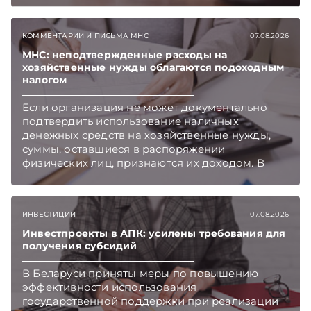
объема нового нормативного массива,
который приходится изучать ежегодно.
КОММЕНТАРИИ И ПИСЬМА МНС
07.08.2026
Очередные меры по оптимизации
нормотворчества предусмотрены в
МНС: неподтвержденные расходы на
хозяйственные нужды облагаются подоходным
постановлении Совмина. Подписывайтесь на
налогом
Telegram‑канал и Viber. Главное об экономике
Беларуси — раньше, чем в новостях
Если организация не может документально
TelegramViber
подтвердить использование наличных
денежных средств на хозяйственные нужды,
суммы, оставшиеся в распоряжении
физических лиц, признаются их доходом. В
этом случае организация как налоговый агент
обязана исчислить, удержать и перечислить в
бюджет подоходный налог, напоминает МНС.
ИНВЕСТИЦИИ
07.08.2026
Инвестпроекты в АПК: усилены требования для
получения субсидий
В Беларуси приняты меры по повышению
эффективности использования
государственной поддержки при реализации