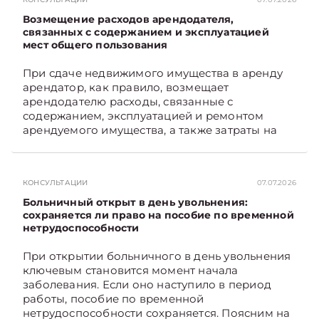
Главное об экономике Беларуси — раньше,
чем в новостях TelegramViber
Возмещение расходов арендодателя,
связанных с содержанием и эксплуатацией
мест общего пользования
При сдаче недвижимого имущества в аренду
арендатор, как правило, возмещает
арендодателю расходы, связанные с
содержанием, эксплуатацией и ремонтом
арендуемого имущества, а также затраты на
санитарное содержание, коммунальные и
иные услуги. Возникает вопрос: как
определяется сумма возмещения расходов,
КОНСУЛЬТАЦИИ
07.07.2026
связанных с содержанием и эксплуатацией
мест общего пользования, в частности –
Больничный открыт в день увольнения:
контрольно-­пропускного пункта? Рассмотрим
сохраняется ли право на пособие по временной
нетрудоспособности
порядок их распределения. Подписывайтесь
на Telegram‑канал и Viber. Главное об
При открытии больничного в день увольнения
экономике Беларуси — раньше, чем в новостях
ключевым становится момент начала
TelegramViber
заболевания. Если оно наступило в период
работы, пособие по временной
нетрудоспособности сохраняется. Поясним на