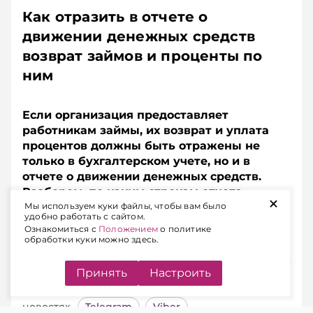
Как отразить в отчете о
движении денежных средств
возврат займов и проценты по
ним
Если организация предоставляет
работникам займы, их возврат и уплата
процентов должны быть отражены не
только в бухгалтерском учете, но и в
отчете о движении денежных средств.
Разберем, по каким строкам отчета
+
Мы используем куки файлы, чтобы вам было
показать суммы возвращенных займов и
удобно работать с сайтом.
процентов, если они удерживаются из
Ознакомиться с
Положением
о политике
заработной платы работников.
обработки куки можно здесь.
Принять
Настроить
Подписывайтесь на Telegram‑канал и Viber.
Главное об экономике Беларуси — раньше, чем в
новостях
Telegram
Viber