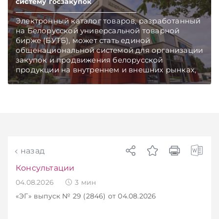
систему госзакупок
Электронный каталог товаров, разработанный
на Белорусской универсальной товарной
бирже (БУТБ), может стать единой
общенациональной системой для организации
закупок и продвижения белорусской
продукции на внутреннем и внешних рынках,
сообщает пресс-служба МАРТ.
Подписывайтесь на Telegram‑канал и Viber.
Главное об экономике Беларуси — раньше,
чем в новостях TelegramViber
назад
Консультации
04.08.2026
3
мин
«ЭГ»
выпуск № 29 (2846)
от 04.08.2026