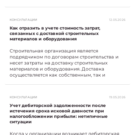
примере. Подписывайтесь на Telegram‑канал и
Viber. Главное об экономике Беларуси —
раньше, чем в новостях TelegramViber
КОНСУЛЬТАЦИИ
12.05.2026
Как отразить в учете стоимость затрат,
связанных с доставкой строительных
материалов и оборудования
Строительная организация является
подрядчиком по договорам строительства и
несет затраты на доставку строительных
материалов и оборудования. Доставка
осуществляется как собственным, так и
наемным транспортом. Рассмотрим, как
отразить в бухгалтерском учете затраты в этом
случае. Подписывайтесь на Telegram‑канал и
КОНСУЛЬТАЦИИ
19.05.2026
Viber, чтобы не пропускать новые статьи
TelegramViber
Учет дебиторской задолженности после
истечения срока исковой давности при
налогообложении прибыли: нетипичные
ситуации
Когда у организации возникает дебиторская