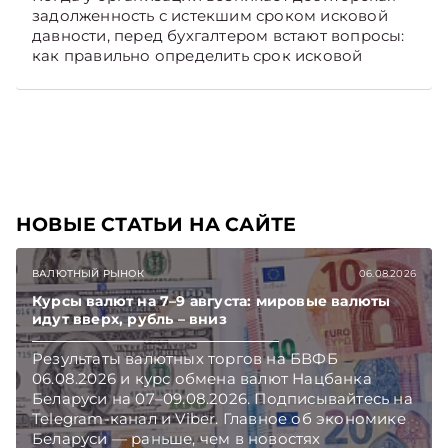
задолженность с истекшим сроком исковой
давности, перед бухгалтером встают вопросы:
как правильно определить срок исковой
давности и в каком порядке списать такую
задолженность. Рассмотрим это на
практических ситуациях. Подписывайтесь на
Telegram‑канал и Viber, чтобы не пропускать
новые статьи TelegramViber
НОВЫЕ СТАТЬИ НА САЙТЕ
ВАЛЮТНЫЙ РЫНОК
06.08.2026
Курсы валют на 7–9 августа: мировые валюты
идут вверх, рубль – вниз
Результаты валютных торгов на БВФБ
06.08.2026 и курс обмена валют Нацбанка
Беларуси на 07–09.08.2026. Подписывайтесь на
Telegram‑канал и Viber. Главное об экономике
Беларуси — раньше, чем в новостях