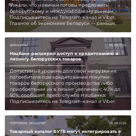
Узнали, что новички готовы предложить
белорусскому и международному рынкам.
Подписывайтесь на Telegram‑канал и Viber.
Главное об экономике Беларуси — раньше,
чем в новостях TelegramViber
ФИНАНСЫ
06.08.2026
Нацбанк расширил доступ к кредитованию и
лизингу белорусских товаров
Допустимый уровень долговой нагрузки на
потребителя при кредитовании покупки
товаров белорусского производства либо
приобретении их в лизинг увеличен с 40% до
50%, сообщает пресс-служба Нацбанка.
Подписывайтесь на Telegram‑канал и Viber.
Главное об экономике Беларуси — раньше,
чем в новостях TelegramViber
ТОРГОВЛЯ. ОБЩЕПИТ
06.08.2026
Товарный каталог БУТБ могут интегрировать в