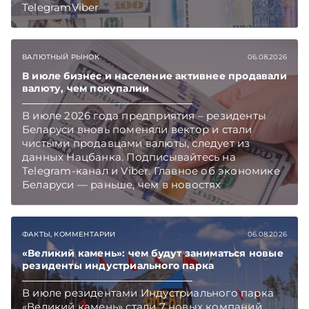
TelegramViber
ВАЛЮТНЫЙ РЫНОК
06.08.2026
В июле бизнес и население активнее продавали
валюту, чем покупалии
В июле 2026 года предприятия – резиденты
Беларуси вновь поменяли вектор и стали
чистыми продавцами валюты, следует из
данных Нацбанка. Подписывайтесь на
Telegram‑канал и Viber. Главное об экономике
Беларуси — раньше, чем в новостях
TelegramViber
ФАКТЫ, КОММЕНТАРИИ
06.08.2026
«Великий камень»: чем будут заниматься новые
резиденты индустриального парка
В июле резидентами Индустриального парка
«Великий камень» стали 7 новых компаний.