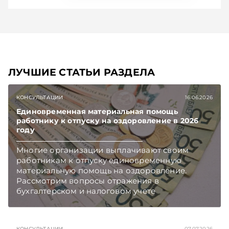
ЛУЧШИЕ СТАТЬИ РАЗДЕЛА
КОНСУЛЬТАЦИИ
16.06.2026
Единовременная материальная помощь
работнику к отпуску на оздоровление в 2026
году
Многие организации выплачивают своим
работникам к отпуску единовременную
материальную помощь на оздоровление.
Рассмотрим вопросы отражения в
бухгалтерском и налоговом учете
хозяйственных операций по начислению и
выплате работникам такой матпомощи.
Подписывайтесь на Telegram‑канал и Viber.
КОНСУЛЬТАЦИИ
07.07.2026