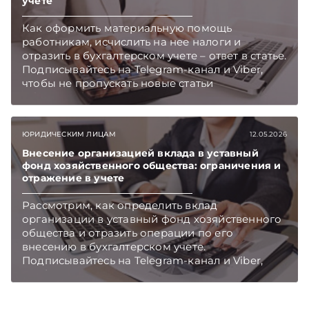
учете
Как оформить материальную помощь
работникам, исчислить на нее налоги и
отразить в бухгалтерском учете – ответ в статье.
Подписывайтесь на Telegram‑канал и Viber,
чтобы не пропускать новые статьи
TelegramViber
ЮРИДИЧЕСКИМ ЛИЦАМ
12.05.2026
Внесение организацией вклада в уставный
фонд хозяйственного общества: ограничения и
отражение в учете
Рассмотрим, как определить вклад
организации в уставный фонд хозяйственного
общества и отразить операции по его
внесению в бухгалтерском учете.
Подписывайтесь на Telegram‑канал и Viber,
чтобы не пропускать новые статьи
TelegramViber