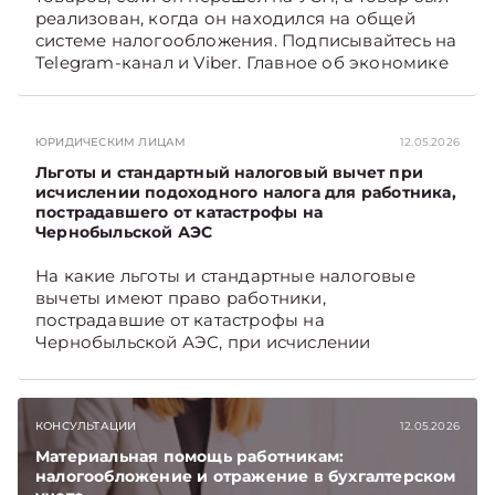
реализован, когда он находился на общей
системе налогообложения. Подписывайтесь на
Telegram‑канал и Viber. Главное об экономике
Беларуси — раньше, чем в новостях
TelegramViber
ЮРИДИЧЕСКИМ ЛИЦАМ
12.05.2026
Льготы и стандартный налоговый вычет при
исчислении подоходного налога для работника,
пострадавшего от катастрофы на
Чернобыльской АЭС
На какие льготы и стандартные налоговые
вычеты имеют право работники,
пострадавшие от катастрофы на
Чернобыльской АЭС, при исчислении
подоходного налога, читайте в материале.
Подписывайтесь на Telegram‑канал и Viber,
чтобы не пропускать новые статьи
КОНСУЛЬТАЦИИ
12.05.2026
TelegramViber
Материальная помощь работникам:
налогообложение и отражение в бухгалтерском