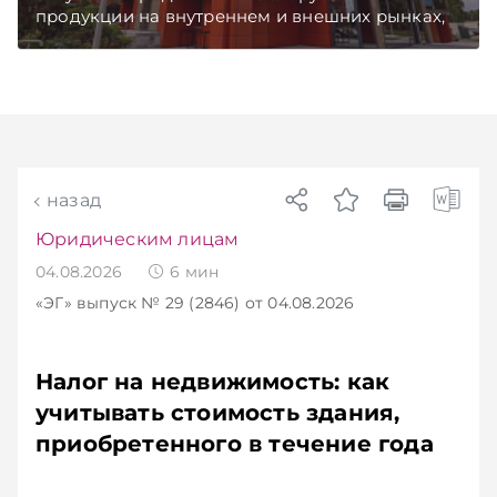
продукции на внутреннем и внешних рынках,
сообщает пресс-служба МАРТ.
Подписывайтесь на Telegram‑канал и Viber.
Главное об экономике Беларуси — раньше,
чем в новостях TelegramViber
назад
Юридическим лицам
04.08.2026
6
мин
«ЭГ»
выпуск № 29 (2846)
от 04.08.2026
Налог на недвижимость: как
учитывать стоимость здания,
приобретенного в течение года