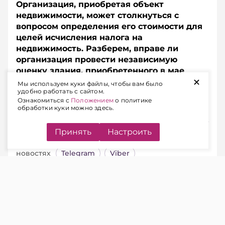
Организация, приобретая объект
недвижимости, может столкнуться с
вопросом определения его стоимости для
целей исчисления налога на
недвижимость. Разберем, вправе ли
организация провести независимую
оценку здания, приобретенного в мае
+
2026 года, по состоянию на 1 января
Мы используем куки файлы, чтобы вам было
удобно работать с сайтом.
2026 года и использовать ее при расчете
Ознакомиться с
Положением
о политике
налога.
обработки куки можно здесь.
Подписывайтесь на Telegram‑канал и Viber.
Принять
Настроить
Главное об экономике Беларуси — раньше, чем в
новостях
Telegram
Viber
Ситуация.
Организация в мае 2026 г.
приобрела здание.
Вправе ли организация провести на