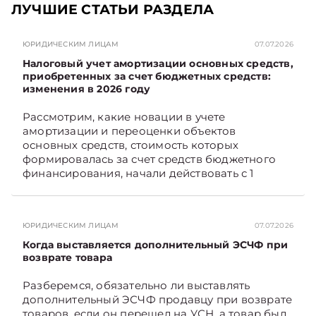
ЛУЧШИЕ СТАТЬИ РАЗДЕЛА
ЮРИДИЧЕСКИМ ЛИЦАМ
07.07.2026
Налоговый учет амортизации основных средств,
приобретенных за счет бюджетных средств:
изменения в 2026 году
Рассмотрим, какие новации в учете
амортизации и переоценки объектов
основных средств, стоимость которых
формировалась за счет средств бюджетного
финансирования, начали действовать с 1
января 2026 года, а также как они отражаются
в бухгалтерском учете и влияют на
налогообложение прибыли. Подписывайтесь
ЮРИДИЧЕСКИМ ЛИЦАМ
07.07.2026
на Telegram‑канал и Viber. Главное об
экономике Беларуси — раньше, чем в новостях
Когда выставляется дополнительный ЭСЧФ при
TelegramViber
возврате товара
Разберемся, обязательно ли выставлять
дополнительный ЭСЧФ продавцу при возврате
товаров, если он перешел на УСН, а товар был