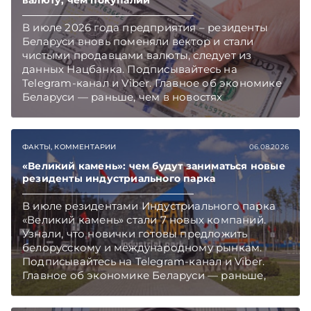
В июле 2026 года предприятия – резиденты
Беларуси вновь поменяли вектор и стали
чистыми продавцами валюты, следует из
данных Нацбанка. Подписывайтесь на
Telegram‑канал и Viber. Главное об экономике
Беларуси — раньше, чем в новостях
TelegramViber
ФАКТЫ, КОММЕНТАРИИ
06.08.2026
«Великий камень»: чем будут заниматься новые
резиденты индустриального парка
В июле резидентами Индустриального парка
«Великий камень» стали 7 новых компаний.
Узнали, что новички готовы предложить
белорусскому и международному рынкам.
Подписывайтесь на Telegram‑канал и Viber.
Главное об экономике Беларуси — раньше,
чем в новостях TelegramViber