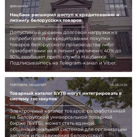
ФИНАНСЫ
06.08.2026
Нацбанк расширил доступ к кредитованию и
лизингу белорусских товаров
Допустимый уровень долговой нагрузки на
потребителя при кредитовании покупки
товаров белорусского производства либо
приобретении их в лизинг увеличен с 40% до
50%, сообщает пресс-служба Нацбанка.
Подписывайтесь на Telegram‑канал и Viber.
Главное об экономике Беларуси — раньше,
чем в новостях TelegramViber
ТОРГОВЛЯ. ОБЩЕПИТ
06.08.2026
Товарный каталог БУТБ могут интегрировать в
систему госзакупок
Электронный каталог товаров, разработанный
на Белорусской универсальной товарной
бирже (БУТБ), может стать единой
общенациональной системой для организации
закупок и продвижения белорусской